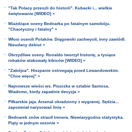
"Tak Polacy przeszli do historii". Kubacki i... wielkie
świętowanie [WIDEO] »
Miażdżące oceny Bednarka po fatalnym samobóju.
"Chaotyczny i fatalny" »
Włosi ocenili Polaków. Drągowski zachwycił, inny zawiódł.
Nieudany debiut »
Obrzydliwe sceny. Ronaldo tworzył historię, a tysiące
robaków atakowały kibiców [WIDEO] »
"Zabójca". Hiszpanie ostrzegają przed Lewandowskim.
"Chce więcej" »
Najnowsze wieści ws. Piszczka w sztabie Santosa.
Wiadomo, kiedy zapadnie decyzja »
Piłkarskie jaja. Arsenal okradziony z wygranej. Sędzia...
zapomniał narysować linię »
Bednarek znów stracił trenera. Niewiarygodna statystyka.
Piąty w jednym sezonie »