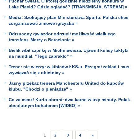
Puchar Świata. O której godzinie niedzielny konkurs w
Lake Placid? Gdzie oglądać? [TRANSMISJA, STREAM] »
Media: Szokujący plan Ministerstwa Sportu. Polska chce
zorganizować zimowe igrzyska »
Odrzucony gwiazdor odrzucił możliwość wielkiego
transferu. Marzy o Barcelonie »
Bielik wbił szpilkę w Michniewicza. Ujawnił kulisy taktyki
na mundial. "Tego zabrakło" »
Trener nie wierzył w kibiców ŁKS-u. Przegrał zakład i musi
wywiązać się z obietnicy »
Jasny przekaz trenera Manchesteru United do kupców
klubu. "Chodzi o pieniądze" »
Co za mecz! Kurto obronił dwa karne w trzy minuty. Polak
absolutnym bohaterem [WIDEO] »
1
2
3
4
»