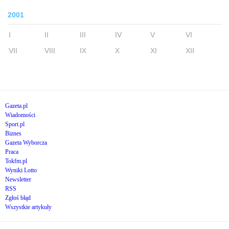
2001
I
II
III
IV
V
VI
VII
VIII
IX
X
XI
XII
Gazeta.pl
Wiadomości
Sport.pl
Biznes
Gazeta Wyborcza
Praca
Tokfm.pl
Wyniki Lotto
Newsletter
RSS
Zgłoś błąd
Wszystkie artykuły