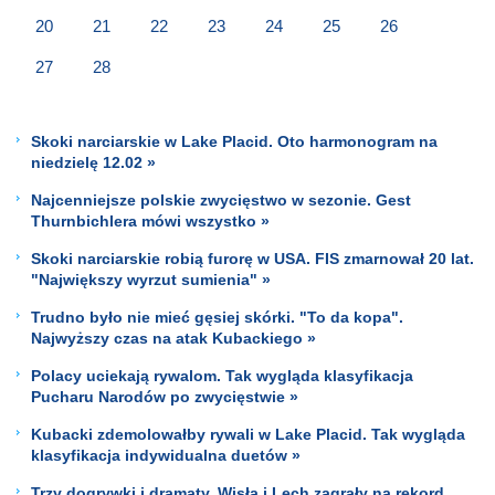
20
21
22
23
24
25
26
27
28
Skoki narciarskie w Lake Placid. Oto harmonogram na
niedzielę 12.02 »
Najcenniejsze polskie zwycięstwo w sezonie. Gest
Thurnbichlera mówi wszystko »
Skoki narciarskie robią furorę w USA. FIS zmarnował 20 lat.
"Największy wyrzut sumienia" »
Trudno było nie mieć gęsiej skórki. "To da kopa".
Najwyższy czas na atak Kubackiego »
Polacy uciekają rywalom. Tak wygląda klasyfikacja
Pucharu Narodów po zwycięstwie »
Kubacki zdemolowałby rywali w Lake Placid. Tak wygląda
klasyfikacja indywidualna duetów »
Trzy dogrywki i dramaty, Wisła i Lech zagrały na rekord.