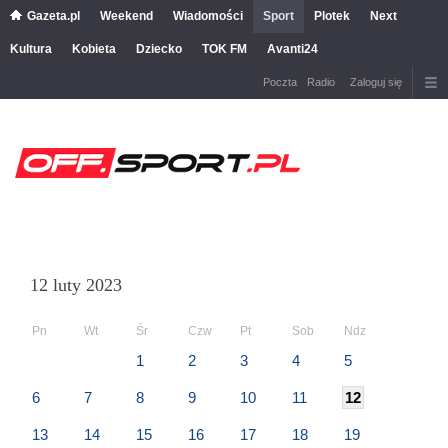
Gazeta.pl
Weekend
Wiadomości
Sport
Plotek
Next
Kultura
Kobieta
Dziecko
TOK FM
Avanti24
Poczta
Radio
Zaloguj się
12 luty 2023
Pn
Wt
Śr
Czw
Pt
Sob
Ndz
1
2
3
4
5
6
7
8
9
10
11
12
13
14
15
16
17
18
19