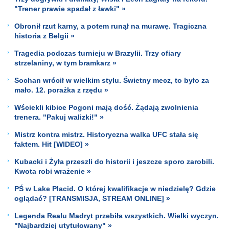
"Trener prawie spadał z ławki" »
Obronił rzut karny, a potem runął na murawę. Tragiczna
historia z Belgii »
Tragedia podczas turnieju w Brazylii. Trzy ofiary
strzelaniny, w tym bramkarz »
Sochan wrócił w wielkim stylu. Świetny mecz, to było za
mało. 12. porażka z rzędu »
Wściekli kibice Pogoni mają dość. Żądają zwolnienia
trenera. "Pakuj walizki!" »
Mistrz kontra mistrz. Historyczna walka UFC stała się
faktem. Hit [WIDEO] »
Kubacki i Żyła przeszli do historii i jeszcze sporo zarobili.
Kwota robi wrażenie »
PŚ w Lake Placid. O której kwalifikacje w niedzielę? Gdzie
oglądać? [TRANSMISJA, STREAM ONLINE] »
Legenda Realu Madryt przebiła wszystkich. Wielki wyczyn.
"Najbardziej utytułowany" »