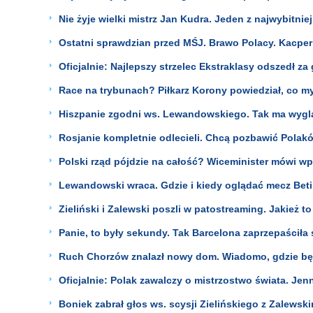
Nie żyje wielki mistrz Jan Kudra. Jeden z najwybitnie
Ostatni sprawdzian przed MŚJ. Brawo Polacy. Kacpe
Oficjalnie: Najlepszy strzelec Ekstraklasy odszedł za 
Race na trybunach? Piłkarz Korony powiedział, co my
Hiszpanie zgodni ws. Lewandowskiego. Tak ma wyglą
Rosjanie kompletnie odlecieli. Chcą pozbawić Polakó
Polski rząd pójdzie na całość? Wiceminister mówi wp
Lewandowski wraca. Gdzie i kiedy oglądać mecz Bet
Zieliński i Zalewski poszli w patostreaming. Jakież to
Panie, to były sekundy. Tak Barcelona zaprzepaściła 
Ruch Chorzów znalazł nowy dom. Wiadomo, gdzie będ
Oficjalnie: Polak zawalczy o mistrzostwo świata. Jen
Boniek zabrał głos ws. scysji Zielińskiego z Zalewski