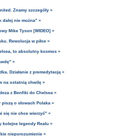
United. Znamy szczegóły »
k dalej nie można" »
nowy Mike Tyson [WIDEO] »
ku. Rewolucja w piłce »
helsea, to absolutny kosmos »
awdę" »
dka. Działanie z premedytacją »
w na ostatnią chwilę »
ndeza z Benfiki do Chelsea »
 piszą o słowach Polaka »
 się nie chce wierzyć" »
y kolejne legendy Realu »
lkie nieporozumienie »