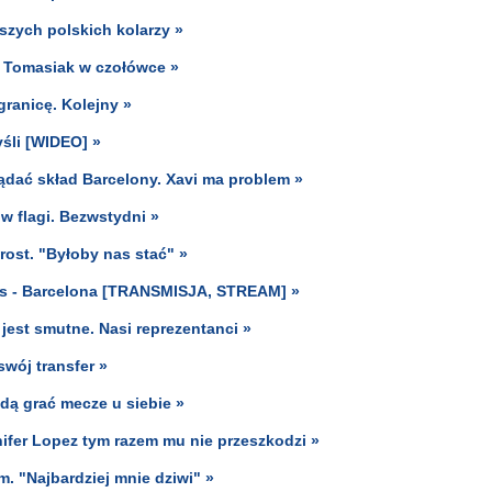
jszych polskich kolarzy »
r Tomasiak w czołówce »
granicę. Kolejny »
śli [WIDEO] »
dać skład Barcelony. Xavi ma problem »
w flagi. Bezwstydni »
rost. "Byłoby nas stać" »
is - Barcelona [TRANSMISJA, STREAM] »
 jest smutne. Nasi reprezentanci »
swój transfer »
ą grać mecze u siebie »
nifer Lopez tym razem mu nie przeszkodzi »
m. "Najbardziej mnie dziwi" »