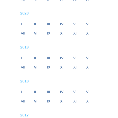
2020
I
II
III
IV
V
VI
VII
VIII
IX
X
XI
XII
2019
I
II
III
IV
V
VI
VII
VIII
IX
X
XI
XII
2018
I
II
III
IV
V
VI
VII
VIII
IX
X
XI
XII
2017