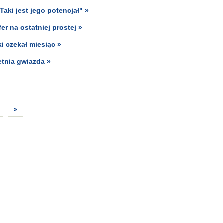
aki jest jego potencjał" »
er na ostatniej prostej »
 czekał miesiąc »
etnia gwiazda »
»