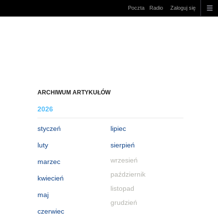
Poczta
Radio
Zaloguj się
ARCHIWUM ARTYKUŁÓW
2026
styczeń
lipiec
luty
sierpień
wrzesień
marzec
październik
kwiecień
listopad
maj
grudzień
czerwiec