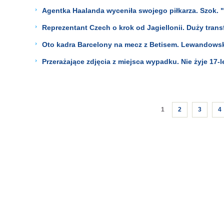
Agentka Haalanda wyceniła swojego piłkarza. Szok. "T
Reprezentant Czech o krok od Jagiellonii. Duży transf
Oto kadra Barcelony na mecz z Betisem. Lewandowski
Przerażające zdjęcia z miejsca wypadku. Nie żyje 17-l
1
2
3
4