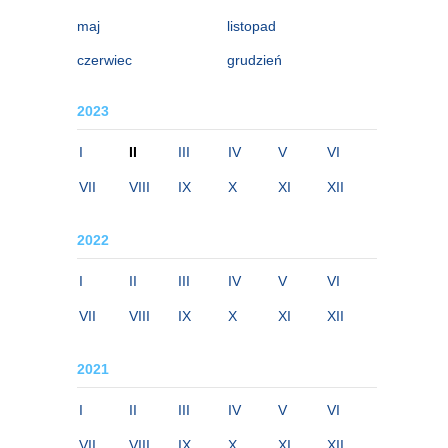
maj
listopad
czerwiec
grudzień
2023
I
II
III
IV
V
VI
VII
VIII
IX
X
XI
XII
2022
I
II
III
IV
V
VI
VII
VIII
IX
X
XI
XII
2021
I
II
III
IV
V
VI
VII
VIII
IX
X
XI
XII