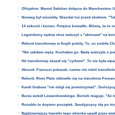
Oficjalnie: Marcel Sabitzer dołącza do Manchesteru 
Norweg był wściekły. Skandal tuż przed skokiem. "Ta
14 sekund i koniec. Potężne kowadło. Mówią, że to 
Legendarny sędzia chce walczyć z "aktorami" na bois
Rekord transferowy w Anglii pobity. To, co zrobiła C
"Nie zabiłam męża. Kochałam go. Będę walczyła o pr
Hit transferowy okazał się "cyrkiem". To nie była wpa
Absurd. Francuzi pokazali, czemu nie robić transferó
Rekord. River Plate obłowiło się na transferze Ferna
Kamil Grabara "nie mógł się powstrzymać". Duńczycy
Burza wokół Lewandowskiego. Boniek reaguje. "Aż mi
Ronaldo to dopiero początek. Saudyjczycy idą po trz
Najdziwniejszy transfer tego okienka upadł przez wie