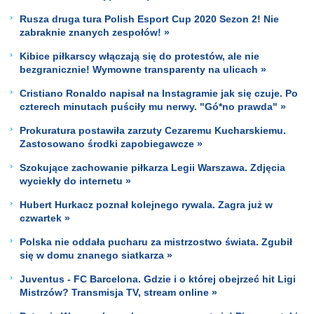
Rusza druga tura Polish Esport Cup 2020 Sezon 2! Nie
zabraknie znanych zespołów! »
Kibice piłkarscy włączają się do protestów, ale nie
bezgranicznie! Wymowne transparenty na ulicach »
Cristiano Ronaldo napisał na Instagramie jak się czuje. Po
czterech minutach puściły mu nerwy. "Gó*no prawda" »
Prokuratura postawiła zarzuty Cezaremu Kucharskiemu.
Zastosowano środki zapobiegawcze »
Szokujące zachowanie piłkarza Legii Warszawa. Zdjęcia
wyciekły do internetu »
Hubert Hurkacz poznał kolejnego rywala. Zagra już w
czwartek »
Polska nie oddała pucharu za mistrzostwo świata. Zgubił
się w domu znanego siatkarza »
Juventus - FC Barcelona. Gdzie i o której obejrzeć hit Ligi
Mistrzów? Transmisja TV, stream online »