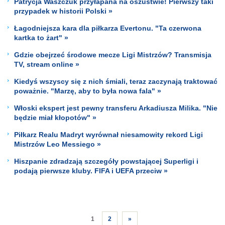
Patrycja Waszczuk przyłapana na oszustwie! Pierwszy taki
przypadek w historii Polski »
Łagodniejsza kara dla piłkarza Evertonu. "Ta czerwona
kartka to żart" »
Gdzie obejrzeć środowe mecze Ligi Mistrzów? Transmisja
TV, stream online »
Kiedyś wszyscy się z nich śmiali, teraz zaczynają traktować
poważnie. "Marzę, aby to była nowa fala" »
Włoski ekspert jest pewny transferu Arkadiusza Milika. "Nie
będzie miał kłopotów" »
Piłkarz Realu Madryt wyrównał niesamowity rekord Ligi
Mistrzów Leo Messiego »
Hiszpanie zdradzają szczegóły powstającej Superligi i
podają pierwsze kluby. FIFA i UEFA przeciw »
1
2
»