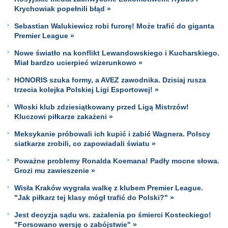
Krychowiak popełnili błąd »
Sebastian Walukiewicz robi furorę! Może trafić do giganta
Premier League »
Nowe światło na konflikt Lewandowskiego i Kucharskiego.
Miał bardzo ucierpieć wizerunkowo »
HONORIS szuka formy, a AVEZ zawodnika. Dzisiaj rusza
trzecia kolejka Polskiej Ligi Esportowej! »
Włoski klub zdziesiątkowany przed Ligą Mistrzów!
Kluczowi piłkarze zakażeni »
Meksykanie próbowali ich kupić i zabić Wagnera. Polscy
siatkarze zrobili, co zapowiadali światu »
Poważne problemy Ronalda Koemana! Padły mocne słowa.
Grozi mu zawieszenie »
Wisła Kraków wygrała walkę z klubem Premier League.
"Jak piłkarz tej klasy mógł trafić do Polski?" »
Jest decyzja sądu ws. zażalenia po śmierci Kosteckiego!
"Forsowano wersję o zabójstwie" »