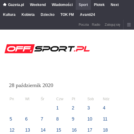
Gazeta.pl
Weekend
Wiadomości
Sport
Plotek
Next
Kultura
Kobieta
Dziecko
TOK FM
Avanti24
Poczta
Radio
Zaloguj się
28 październik 2020
Pn
Wt
Śr
Czw
Pt
Sob
Ndz
1
2
3
4
5
6
7
8
9
10
11
12
13
14
15
16
17
18