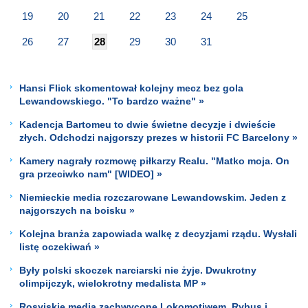
19
20
21
22
23
24
25
26
27
28
29
30
31
Hansi Flick skomentował kolejny mecz bez gola
Lewandowskiego. "To bardzo ważne" »
Kadencja Bartomeu to dwie świetne decyzje i dwieście
złych. Odchodzi najgorszy prezes w historii FC Barcelony »
Kamery nagrały rozmowę piłkarzy Realu. "Matko moja. On
gra przeciwko nam" [WIDEO] »
Niemieckie media rozczarowane Lewandowskim. Jeden z
najgorszych na boisku »
Kolejna branża zapowiada walkę z decyzjami rządu. Wysłali
listę oczekiwań »
Były polski skoczek narciarski nie żyje. Dwukrotny
olimpijczyk, wielokrotny medalista MP »
Rosyjskie media zachwycone Lokomotiwem. Rybus i