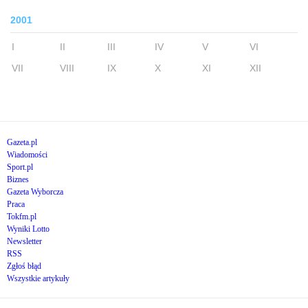
2001
I
II
III
IV
V
VI
VII
VIII
IX
X
XI
XII
Gazeta.pl
Wiadomości
Sport.pl
Biznes
Gazeta Wyborcza
Praca
Tokfm.pl
Wyniki Lotto
Newsletter
RSS
Zgłoś błąd
Wszystkie artykuły