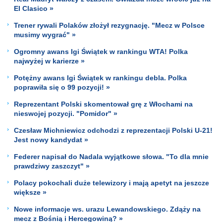
El Clasico »
Trener rywali Polaków złożył rezygnację. "Mecz w Polsce
musimy wygrać" »
Ogromny awans Igi Świątek w rankingu WTA! Polka
najwyżej w karierze »
Potężny awans Igi Świątek w rankingu debla. Polka
poprawiła się o 99 pozycji! »
Reprezentant Polski skomentował grę z Włochami na
nieswojej pozycji. "Pomidor" »
Czesław Michniewicz odchodzi z reprezentacji Polski U-21!
Jest nowy kandydat »
Federer napisał do Nadala wyjątkowe słowa. "To dla mnie
prawdziwy zaszczyt" »
Polacy pokochali duże telewizory i mają apetyt na jeszcze
większe »
Nowe informacje ws. urazu Lewandowskiego. Zdąży na
mecz z Bośnią i Hercegowiną? »