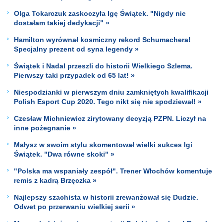
Olga Tokarczuk zaskoczyła Igę Świątek. "Nigdy nie
dostałam takiej dedykacji" »
Hamilton wyrównał kosmiczny rekord Schumachera!
Specjalny prezent od syna legendy »
Świątek i Nadal przeszli do historii Wielkiego Szlema.
Pierwszy taki przypadek od 65 lat! »
Niespodzianki w pierwszym dniu zamkniętych kwalifikacji
Polish Esport Cup 2020. Tego nikt się nie spodziewał! »
Czesław Michniewicz zirytowany decyzją PZPN. Liczył na
inne pożegnanie »
Małysz w swoim stylu skomentował wielki sukces Igi
Świątek. "Dwa równe skoki" »
"Polska ma wspaniały zespół". Trener Włochów komentuje
remis z kadrą Brzęczka »
Najlepszy szachista w historii zrewanżował się Dudzie.
Odwet po przerwaniu wielkiej serii »