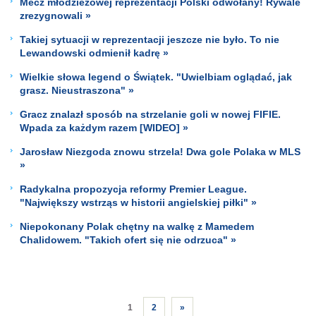
Mecz młodzieżowej reprezentacji Polski odwołany! Rywale
zrezygnowali »
Takiej sytuacji w reprezentacji jeszcze nie było. To nie
Lewandowski odmienił kadrę »
Wielkie słowa legend o Świątek. "Uwielbiam oglądać, jak
grasz. Nieustraszona" »
Gracz znalazł sposób na strzelanie goli w nowej FIFIE.
Wpada za każdym razem [WIDEO] »
Jarosław Niezgoda znowu strzela! Dwa gole Polaka w MLS
»
Radykalna propozycja reformy Premier League.
"Największy wstrząs w historii angielskiej piłki" »
Niepokonany Polak chętny na walkę z Mamedem
Chalidowem. "Takich ofert się nie odrzuca" »
1
2
»