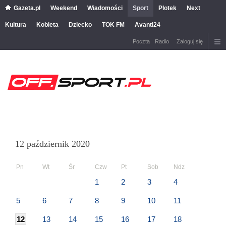
Gazeta.pl
Weekend
Wiadomości
Sport
Plotek
Next
Kultura
Kobieta
Dziecko
TOK FM
Avanti24
Poczta
Radio
Zaloguj się
12 październik 2020
Pn
Wt
Śr
Czw
Pt
Sob
Ndz
1
2
3
4
5
6
7
8
9
10
11
12
13
14
15
16
17
18