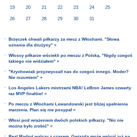
19
20
21
22
23
24
25
26
27
28
29
30
31
Brzęczek chwali piłkarzy za mecz z Włochami. "Słowa
uznania dla drużyny" »
Włoscy piłkarze wściekli po meczu z Polską. "Nigdy czegoś
takiego nie widziałem" »
"Krychowiak przyzwyczaił nas do czegoś innego. Moder?
Nie rozumiem" »
Los Angeles Lakers mistrzami NBA! LeBron James czwarty
raz MVP finałów! »
Po meczu z Włochami Lewandowski jest bliżej spełnienia
marzenia. Plan się nie posypał »
Włosi pod wrażeniem dwóch polskich piłkarzy. "Nic nie
można było zrobić" »
Real Madryt walczy z czasem. Gwiazda może wrócić już na