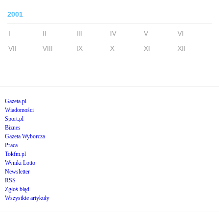
2001
I
II
III
IV
V
VI
VII
VIII
IX
X
XI
XII
Gazeta.pl
Wiadomości
Sport.pl
Biznes
Gazeta Wyborcza
Praca
Tokfm.pl
Wyniki Lotto
Newsletter
RSS
Zgłoś błąd
Wszystkie artykuły