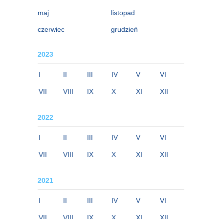
maj
listopad
czerwiec
grudzień
2023
I
II
III
IV
V
VI
VII
VIII
IX
X
XI
XII
2022
I
II
III
IV
V
VI
VII
VIII
IX
X
XI
XII
2021
I
II
III
IV
V
VI
VII
VIII
IX
X
XI
XII