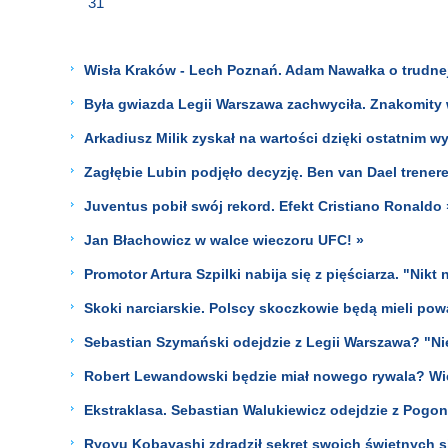
31
Wisła Kraków - Lech Poznań. Adam Nawałka o trudnej 
Była gwiazda Legii Warszawa zachwyciła. Znakomity 
Arkadiusz Milik zyskał na wartości dzięki ostatnim 
Zagłębie Lubin podjęło decyzję. Ben van Dael trenere
Juventus pobił swój rekord. Efekt Cristiano Ronaldo 
Jan Błachowicz w walce wieczoru UFC! »
Promotor Artura Szpilki nabija się z pięściarza. "Nikt
Skoki narciarskie. Polscy skoczkowie będą mieli pow
Sebastian Szymański odejdzie z Legii Warszawa? "Ni
Robert Lewandowski będzie miał nowego rywala? Wie
Ekstraklasa. Sebastian Walukiewicz odejdzie z Pogoni
Ryoyu Kobayashi zdradził sekret swoich świetnych 