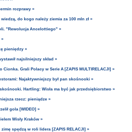
termin rozprawy »
e wiedzą, do kogo należy ziemia za 100 mln zł »
li. "Rewolucja Ancelottiego" »
 »
kę pieniędzy »
ystawił najsilniejszy skład »
o Cionka. Grali Polacy w Serie A [ZAPIS MULTIRELACJI] »
storami: Najaktywniejszy był pan skośnooki »
skośnooki. Hartling: Wisła ma być jak przedsiębiorstwo »
iejsza rzecz: pieniądze »
rzelił gola [WIDEO] »
cielem Wisły Kraków »
 zimę spędzą w roli lidera [ZAPIS RELACJI] »