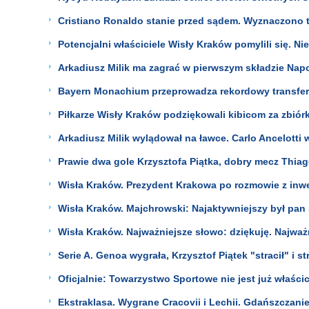
Cristiano Ronaldo stanie przed sądem. Wyznaczono 
Potencjalni właściciele Wisły Kraków pomylili się. Ni
Arkadiusz Milik ma zagrać w pierwszym składzie Napo
Bayern Monachium przeprowadza rekordowy transfer
Piłkarze Wisły Kraków podziękowali kibicom za zbiór
Arkadiusz Milik wylądował na ławce. Carlo Ancelotti w
Prawie dwa gole Krzysztofa Piątka, dobry mecz Thiag
Wisła Kraków. Prezydent Krakowa po rozmowie z inwe
Wisła Kraków. Majchrowski: Najaktywniejszy był pan 
Wisła Kraków. Najważniejsze słowo: dziękuję. Najważn
Serie A. Genoa wygrała, Krzysztof Piątek "stracił" i st
Oficjalnie: Towarzystwo Sportowe nie jest już właści
Ekstraklasa. Wygrane Cracovii i Lechii. Gdańszczanie