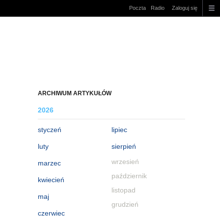
Poczta
Radio
Zaloguj się
ARCHIWUM ARTYKUŁÓW
2026
styczeń
lipiec
luty
sierpień
wrzesień
marzec
październik
kwiecień
listopad
maj
grudzień
czerwiec