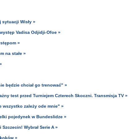
sytuacji Wisły »
występ Vadisa Odjidji-Ofoe »
występom »
m na stałe »
»
 nie będzie chciał go trenować" »
ażny test przed Turniejem Czterech Skoczni. Transmisja TV »
e wszystko zależy ode mnie" »
lki pojedynek w Bundeslidze »
 Szczecin! Wybrał Serie A »
skoków »