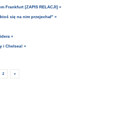
m Frankfurt [ZAPIS RELACJI] »
ktoś się na nim przejechał" »
idera »
 i Chelsea! »
2
»