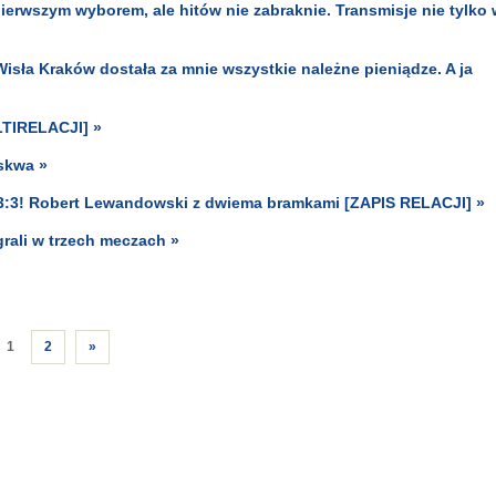
ierwszym wyborem, ale hitów nie zabraknie. Transmisje nie tylko 
 Wisła Kraków dostała za mnie wszystkie należne pieniądze. A ja
LTIRELACJI] »
skwa »
3:3! Robert Lewandowski z dwiema bramkami [ZAPIS RELACJI] »
grali w trzech meczach »
1
2
»