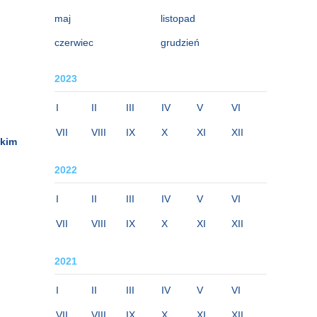
maj
listopad
czerwiec
grudzień
2023
I
II
III
IV
V
VI
VII
VIII
IX
X
XI
XII
okim
2022
I
II
III
IV
V
VI
VII
VIII
IX
X
XI
XII
2021
I
II
III
IV
V
VI
VII
VIII
IX
X
XI
XII