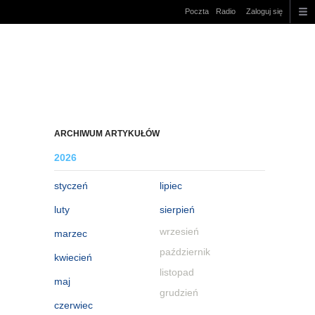
Poczta
Radio
Zaloguj się
ARCHIWUM ARTYKUŁÓW
2026
styczeń
lipiec
luty
sierpień
wrzesień
marzec
październik
kwiecień
listopad
maj
grudzień
czerwiec