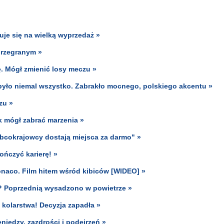
kuje się na wielką wyprzedaż »
przegranym »
. Mógł zmienić losy meczu »
ym było niemal wszystko. Zabrakło mocnego, polskiego akcentu »
zu »
k mógł zabrać marzenia »
bcokrajowcy dostają miejsca za darmo" »
ończyć karierę! »
onaco. Film hitem wśród kibiców [WIDEO] »
ę? Poprzednią wysadzono w powietrze »
 kolarstwa! Decyzja zapadła »
niędzy, zazdrości i podejrzeń »