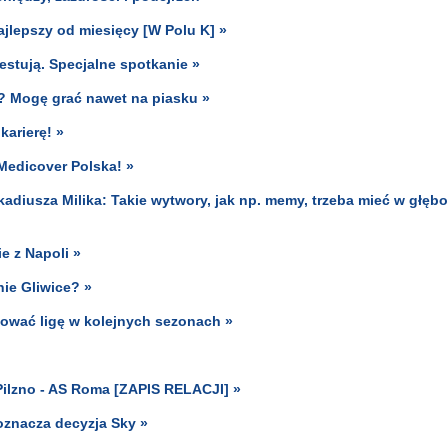
 najlepszy od miesięcy [W Polu K] »
estują. Specjalne spotkanie »
? Mogę grać nawet na piasku »
karierę! »
Medicover Polska! »
kadiusza Milika: Takie wytwory, jak np. memy, trzeba mieć w głęb
e z Napoli »
nie Gliwice? »
itować ligę w kolejnych sezonach »
Pilzno - AS Roma [ZAPIS RELACJI] »
oznacza decyzja Sky »