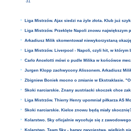
31
Liga Mistrzów. Ajax siedzi na żyle złota. Klub już szy
Liga Mistrzów. Przeklęte Napoli znowu największym 
Arkadiusz Milik skomentował niewykorzystaną okazję
Liga Mistrzów. Liverpool - Napoli, czyli hit, w któr
Carlo Ancelotti mówi o pudle Milika w końcówce mec
Jurgen Klopp zachwycony Alissonem. Arkadiusz Mili
Zbigniew Boniek mocno o zmianie w Ekstraklasie. "O
Skoki narciarskie. Znany austriacki skoczek chce zak
Liga Mistrzów. Thierry Henry upomniał piłkarza AS M
Skoki narciarskie. Kielce znowu będą miały skoczni
Kolarstwo. Sky oficjalnie wycofuje się z zawodowego
Kolarstwo. Team Sky - barwy zwycięstwa, wielkich pie