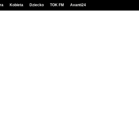
ra
Kobieta
Dziecko
TOK FM
Avanti24