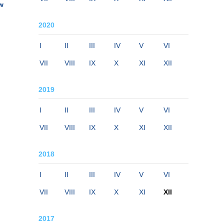
w
2020
I
II
III
IV
V
VI
VII
VIII
IX
X
XI
XII
2019
I
II
III
IV
V
VI
VII
VIII
IX
X
XI
XII
2018
I
II
III
IV
V
VI
VII
VIII
IX
X
XI
XII
2017