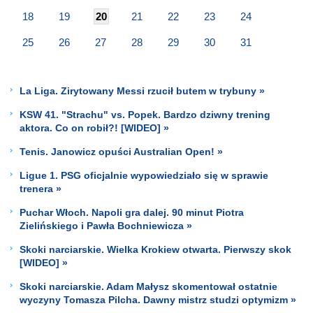
18
19
20
21
22
23
24
25
26
27
28
29
30
31
La Liga. Zirytowany Messi rzucił butem w trybuny »
KSW 41. "Strachu" vs. Popek. Bardzo dziwny trening
aktora. Co on robił?! [WIDEO] »
Tenis. Janowicz opuści Australian Open! »
Ligue 1. PSG oficjalnie wypowiedziało się w sprawie
trenera »
Puchar Włoch. Napoli gra dalej. 90 minut Piotra
Zielińskiego i Pawła Bochniewicza »
Skoki narciarskie. Wielka Krokiew otwarta. Pierwszy skok
[WIDEO] »
Skoki narciarskie. Adam Małysz skomentował ostatnie
wyczyny Tomasza Pilcha. Dawny mistrz studzi optymizm »