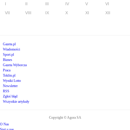
I
II
III
IV
V
VI
VII
VIII
IX
X
XI
XII
Gazeta.pl
Wiadomości
Sport.pl
Biznes
Gazeta Wyborcza
Praca
Tokfm.pl
Wyniki Lotto
Newsletter
RSS
Zgłoś błąd
Wszystkie artykuły
Copyright © Agora SA
O Nas
Staż u nas