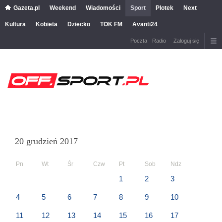
Gazeta.pl
Weekend
Wiadomości
Sport
Plotek
Next
Kultura
Kobieta
Dziecko
TOK FM
Avanti24
Poczta
Radio
Zaloguj się
20 grudzień 2017
Pn
Wt
Śr
Czw
Pt
Sob
Ndz
1
2
3
4
5
6
7
8
9
10
11
12
13
14
15
16
17