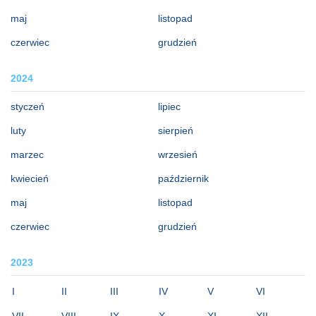
maj
listopad
czerwiec
grudzień
2024
styczeń
lipiec
luty
sierpień
marzec
wrzesień
kwiecień
październik
maj
listopad
czerwiec
grudzień
2023
I
II
III
IV
V
VI