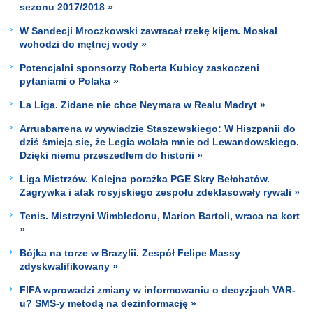
sezonu 2017/2018 »
W Sandecji Mroczkowski zawracał rzekę kijem. Moskal
wchodzi do mętnej wody »
Potencjalni sponsorzy Roberta Kubicy zaskoczeni
pytaniami o Polaka »
La Liga. Zidane nie chce Neymara w Realu Madryt »
Arruabarrena w wywiadzie Staszewskiego: W Hiszpanii do
dziś śmieją się, że Legia wolała mnie od Lewandowskiego.
Dzięki niemu przeszedłem do historii »
Liga Mistrzów. Kolejna porażka PGE Skry Bełchatów.
Zagrywka i atak rosyjskiego zespołu zdeklasowały rywali »
Tenis. Mistrzyni Wimbledonu, Marion Bartoli, wraca na kort
»
Bójka na torze w Brazylii. Zespół Felipe Massy
zdyskwalifikowany »
FIFA wprowadzi zmiany w informowaniu o decyzjach VAR-
u? SMS-y metodą na dezinformację »