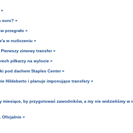
 »
n euro? »
ów przegrało »
'a w rozliczeniu »
 Pierwszy zimowy transfer »
ch piłkarzy na wylocie »
ki pod dachem Staples Center »
e Hildeberto i planuje imponujące transfery »
ery miesiące, by przygotować zawodników, a my nie widzieliśmy w 
Oficjalnie »