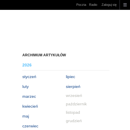
Poczta
Radio
Zaloguj się
ARCHIWUM ARTYKUŁÓW
2026
styczeń
lipiec
luty
sierpień
wrzesień
marzec
październik
kwiecień
listopad
maj
grudzień
czerwiec