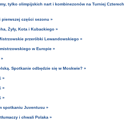
my, tylko olimpijskich nart i kombinezonów na Turniej Czterech
i pierwszej części sezonu »
ha, Żyły, Kota i Kubackiego »
Mistrzowskie przeróbki Lewandowskiego »
mistrzowskiego w Europie »
 »
olską. Spotkanie odbędzie się w Moskwie? »
1 »
1 »
1 »
ym spotkaniu Juventusu »
tłumaczy i chwali Polaka »