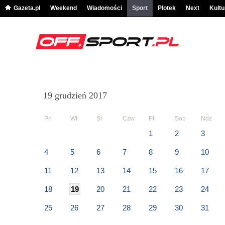
Gazeta.pl
Weekend
Wiadomości
Sport
Plotek
Next
Kultu
19 grudzień 2017
Pn
Wt
Śr
Czw
Pt
Sob
Ndz
1
2
3
4
5
6
7
8
9
10
11
12
13
14
15
16
17
18
19
20
21
22
23
24
25
26
27
28
29
30
31