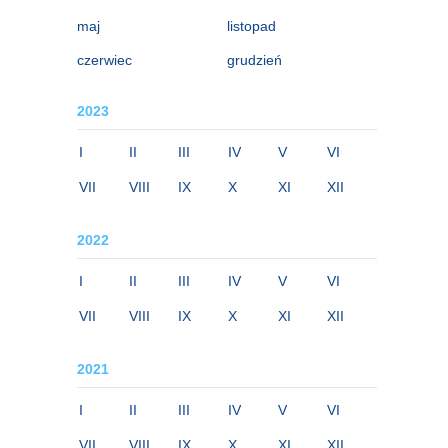
maj
listopad
czerwiec
grudzień
2023
I
II
III
IV
V
VI
VII
VIII
IX
X
XI
XII
2022
I
II
III
IV
V
VI
VII
VIII
IX
X
XI
XII
2021
I
II
III
IV
V
VI
VII
VIII
IX
X
XI
XII