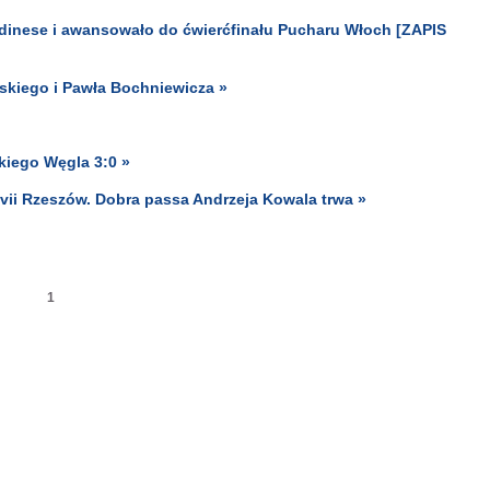
Udinese i awansowało do ćwierćfinału Pucharu Włoch [ZAPIS
ińskiego i Pawła Bochniewicza »
kiego Węgla 3:0 »
ii Rzeszów. Dobra passa Andrzeja Kowala trwa »
1