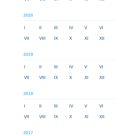
2020
I
II
III
IV
V
VI
VII
VIII
IX
X
XI
XII
2019
I
II
III
IV
V
VI
VII
VIII
IX
X
XI
XII
2018
I
II
III
IV
V
VI
VII
VIII
IX
X
XI
XII
2017