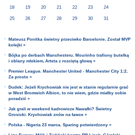
18
19
20
21
22
23
24
25
26
27
28
29
30
31
Mateusz Ponitka świetny przeciwko Barcelonie. Został MVP
kolejki »
Bójka po derbach Manchesteru. Mourinho trafiony butelką
i oblany mlekiem, Arteta z rozciętą głową »
Premier League. Manchester United - Manchester City 1:2.
Za prosto »
Dudek: Jeżeli Krychowiak nie jest w stanie regularnie grać
w West Bromwich Albion, to nie wiem, gdzie miałby sobie
poradzić »
Jak grali w weekend kadrowicze Nawałki? Świetny
Grosicki. Krychowiak znów na ławce »
Polska - Nigeria 23 marca. Sparing potwierdzony »
Liga Europy. Milik i Zieliński kontra RB Lipsk, Góralski