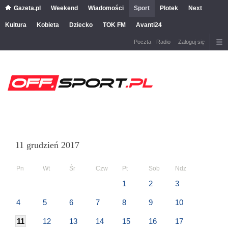
Gazeta.pl
Weekend
Wiadomości
Sport
Plotek
Next
Kultura
Kobieta
Dziecko
TOK FM
Avanti24
Poczta
Radio
Zaloguj się
11 grudzień 2017
Pn
Wt
Śr
Czw
Pt
Sob
Ndz
1
2
3
4
5
6
7
8
9
10
11
12
13
14
15
16
17