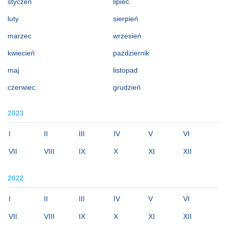
styczeń
lipiec
luty
sierpień
marzec
wrzesień
kwiecień
październik
maj
listopad
czerwiec
grudzień
2023
I
II
III
IV
V
VI
VII
VIII
IX
X
XI
XII
2022
I
II
III
IV
V
VI
VII
VIII
IX
X
XI
XII