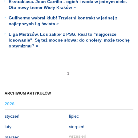
Ekstraklasa. Joan Carrillo - ogień i woda w jednym ciele.
Oto nowy trener Wisły Kraków »
Guilherme wybrał klub! Trzyletni kontrakt w jednej z
najlepszych lig świata »
Liga Mistrzów. Los zakpił z PSG. Real to "najgorsze
losowanie". Są też mocne słowa: do cholery, może trochę
optymizmu? »
1
ARCHIWUM ARTYKUŁÓW
2026
styczeń
lipiec
luty
sierpień
wrzesień
marzec