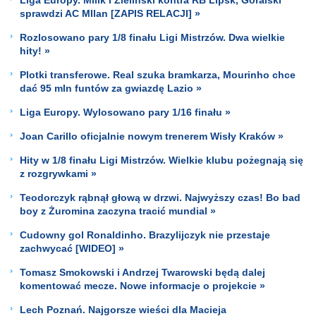
sprawdzi AC MIlan [ZAPIS RELACJI] »
Rozlosowano pary 1/8 finału Ligi Mistrzów. Dwa wielkie
hity! »
Plotki transferowe. Real szuka bramkarza, Mourinho chce
dać 95 mln funtów za gwiazdę Lazio »
Liga Europy. Wylosowano pary 1/16 finału »
Joan Carillo oficjalnie nowym trenerem Wisły Kraków »
Hity w 1/8 finału Ligi Mistrzów. Wielkie klubu pożegnają się
z rozgrywkami »
Teodorczyk rąbnął głową w drzwi. Najwyższy czas! Bo bad
boy z Żuromina zaczyna tracić mundial »
Cudowny gol Ronaldinho. Brazylijczyk nie przestaje
zachwycać [WIDEO] »
Tomasz Smokowski i Andrzej Twarowski będą dalej
komentować mecze. Nowe informacje o projekcie »
Lech Poznań. Najgorsze wieści dla Macieja