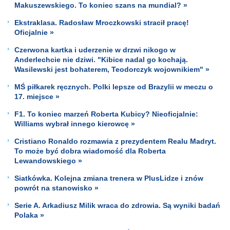
Makuszewskiego. To koniec szans na mundial? »
Ekstraklasa. Radosław Mroczkowski stracił pracę!
Oficjalnie »
Czerwona kartka i uderzenie w drzwi nikogo w
Anderlechcie nie dziwi. "Kibice nadal go kochają.
Wasilewski jest bohaterem, Teodorczyk wojownikiem" »
MŚ piłkarek ręcznych. Polki lepsze od Brazylii w meczu o
17. miejsce »
F1. To koniec marzeń Roberta Kubicy? Nieoficjalnie:
Williams wybrał innego kierowcę »
Cristiano Ronaldo rozmawia z prezydentem Realu Madryt.
To może być dobra wiadomość dla Roberta
Lewandowskiego »
Siatkówka. Kolejna zmiana trenera w PlusLidze i znów
powrót na stanowisko »
Serie A. Arkadiusz Milik wraca do zdrowia. Są wyniki badań
Polaka »