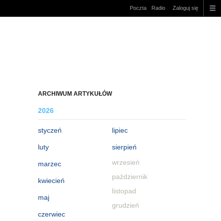
Poczta
Radio
Zaloguj się
ARCHIWUM ARTYKUŁÓW
2026
styczeń
lipiec
luty
sierpień
wrzesień
marzec
październik
kwiecień
listopad
maj
grudzień
czerwiec