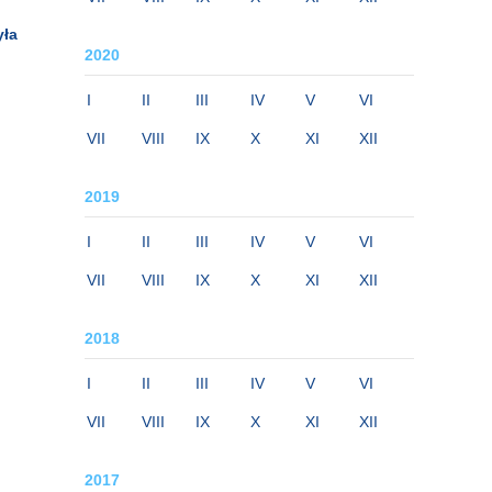
yła
2020
I
II
III
IV
V
VI
VII
VIII
IX
X
XI
XII
2019
I
II
III
IV
V
VI
VII
VIII
IX
X
XI
XII
2018
I
II
III
IV
V
VI
VII
VIII
IX
X
XI
XII
2017