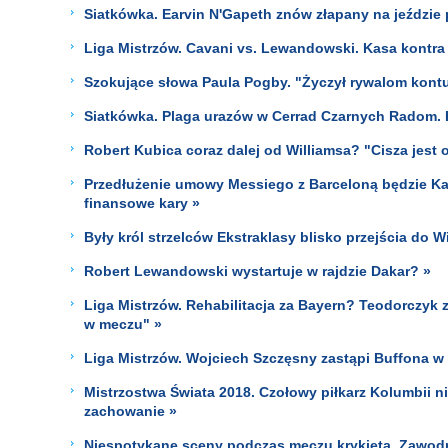
Siatkówka. Earvin N'Gapeth znów złapany na jeździe
Liga Mistrzów. Cavani vs. Lewandowski. Kasa kontra
Szokujące słowa Paula Pogby. "Życzył rywalom kontu
Siatkówka. Plaga urazów w Cerrad Czarnych Radom. 
Robert Kubica coraz dalej od Williamsa? "Cisza jest 
Przedłużenie umowy Messiego z Barceloną będzie Ka
finansowe kary »
Były król strzelców Ekstraklasy blisko przejścia do
Robert Lewandowski wystartuje w rajdzie Dakar? »
Liga Mistrzów. Rehabilitacja za Bayern? Teodorczyk z
w meczu" »
Liga Mistrzów. Wojciech Szczęsny zastąpi Buffona 
Mistrzostwa Świata 2018. Czołowy piłkarz Kolumbii 
zachowanie »
Niespotykane sceny podczas meczu krykieta. Zawodni