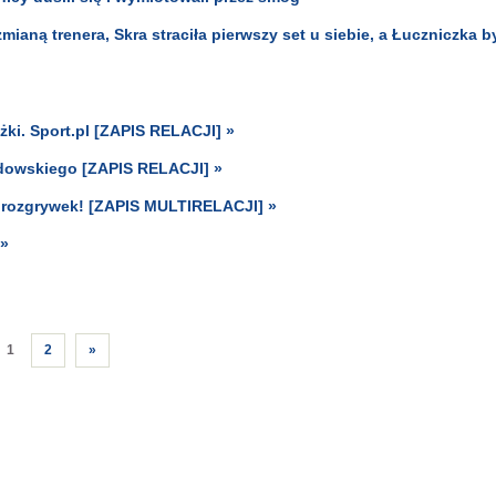
ianą trenera, Skra straciła pierwszy set u siebie, a Łuczniczka b
żki. Sport.pl [ZAPIS RELACJI] »
ndowskiego [ZAPIS RELACJI] »
 z rozgrywek! [ZAPIS MULTIRELACJI] »
 »
1
2
»