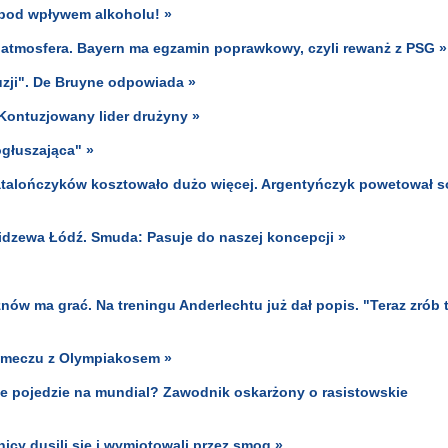
 pod wpływem alkoholu! »
 atmosfera. Bayern ma egzamin poprawkowy, czyli rewanż z PSG »
zji". De Bruyne odpowiada »
Kontuzjowany lider drużyny »
ogłuszająca" »
talończyków kosztowało dużo więcej. Argentyńczyk powetował s
 Widzewa Łódź. Smuda: Pasuje do naszej koncepcji »
nów ma grać. Na treningu Anderlechtu już dał popis. "Teraz zrób 
w meczu z Olympiakosem »
nie pojedzie na mundial? Zawodnik oskarżony o rasistowskie
cy dusili się i wymiotowali przez smog »