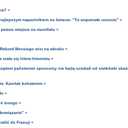
gra? »
ajlepszym napastnikiem na świecie. "To wspaniałe uczucie" »
 pewne miejsce na mundialu »
. Rekord Messiego wisi na włosku »
stała się hitem Internetu »
 rządem państwowi sponsorzy nie będą uciekali od siatkówki skaż
ie. Karolak bohaterem »
ds »
ś innego »
obowiązanie" »
rafić do Francji »