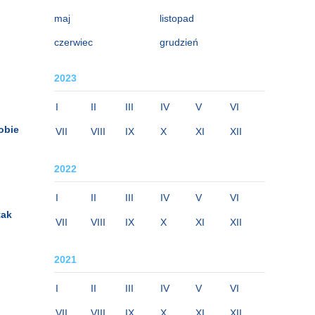
maj
listopad
czerwiec
grudzień
2023
I
II
III
IV
V
VI
obie
VII
VIII
IX
X
XI
XII
2022
I
II
III
IV
V
VI
tak
VII
VIII
IX
X
XI
XII
2021
I
II
III
IV
V
VI
VII
VIII
IX
X
XI
XII