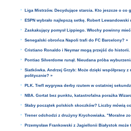
Liga Mistrzów. Decydujące starcia. Kto jeszcze o co 
ESPN wybrało najlepszą setkę. Robert Lewandowski n
Zaskakujący pomysł Lippiego. Włochy powinny mieć
Senegalski obrońca Napoli trafi do FC Barcelony? »
Cristiano Ronaldo i Neymar mogą przejść do historii
Pontiac Silverdome runął. Nieudana próba wyburzenia 
Siatkówka. Andrzej Grzyb: Może dzięki współpracy z
politycznie? »
PLK. Trefl wygrywa derby rzutem w ostatniej sekundz
NBA. Gortat bez punktu, katastrofalna porażka Wizar
Słaby początek polskich skoczków? Liczby mówią co
Trener odchodzi z drużyny Krychowiaka. "Moralne z
Przemysław Frankowski z Jagiellonii Białystok może t