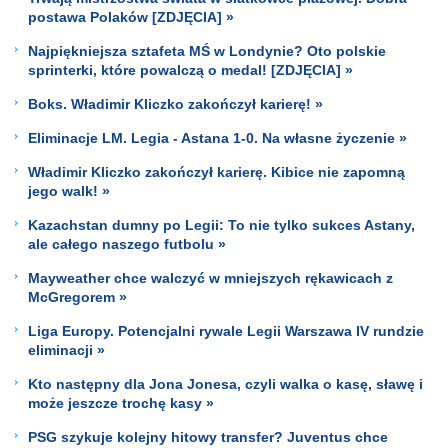
postawa Polaków [ZDJĘCIA] »
Najpiękniejsza sztafeta MŚ w Londynie? Oto polskie
sprinterki, które powalczą o medal! [ZDJĘCIA] »
Boks. Władimir Kliczko zakończył karierę! »
Eliminacje LM. Legia - Astana 1-0. Na własne życzenie »
Władimir Kliczko zakończył karierę. Kibice nie zapomną
jego walk! »
Kazachstan dumny po Legii: To nie tylko sukces Astany,
ale całego naszego futbolu »
Mayweather chce walczyć w mniejszych rękawicach z
McGregorem »
Liga Europy. Potencjalni rywale Legii Warszawa IV rundzie
eliminacji »
Kto następny dla Jona Jonesa, czyli walka o kasę, sławę i
może jeszcze trochę kasy »
PSG szykuje kolejny hitowy transfer? Juventus chce