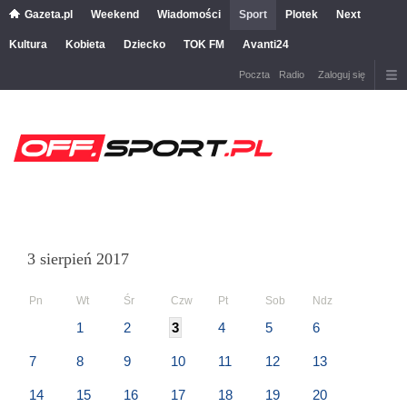
Gazeta.pl
Weekend
Wiadomości
Sport
Plotek
Next
Kultura
Kobieta
Dziecko
TOK FM
Avanti24
Poczta
Radio
Zaloguj się
3 sierpień 2017
Pn
Wt
Śr
Czw
Pt
Sob
Ndz
1
2
3
4
5
6
7
8
9
10
11
12
13
14
15
16
17
18
19
20