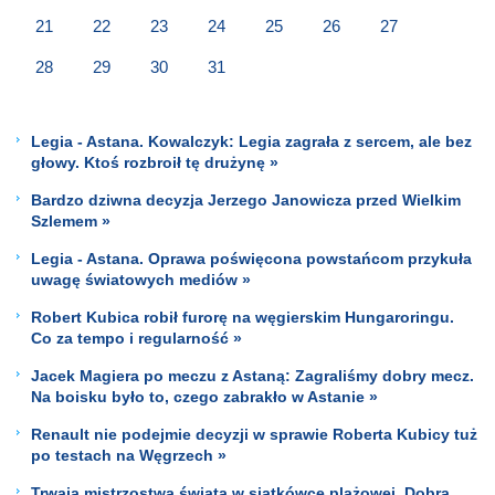
21
22
23
24
25
26
27
28
29
30
31
Legia - Astana. Kowalczyk: Legia zagrała z sercem, ale bez
głowy. Ktoś rozbroił tę drużynę »
Bardzo dziwna decyzja Jerzego Janowicza przed Wielkim
Szlemem »
Legia - Astana. Oprawa poświęcona powstańcom przykuła
uwagę światowych mediów »
Robert Kubica robił furorę na węgierskim Hungaroringu.
Co za tempo i regularność »
Jacek Magiera po meczu z Astaną: Zagraliśmy dobry mecz.
Na boisku było to, czego zabrakło w Astanie »
Renault nie podejmie decyzji w sprawie Roberta Kubicy tuż
po testach na Węgrzech »
Trwają mistrzostwa świata w siatkówce plażowej. Dobra