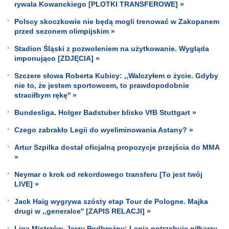
rywala Kowanckiego [PLOTKI TRANSFEROWE] »
Polscy skoczkowie nie będą mogli trenować w Zakopanem
przed sezonem olimpijskim »
Stadion Śląski z pozwoleniem na użytkowanie. Wygląda
imponująco [ZDJĘCIA] »
Szczere słowa Roberta Kubicy: ,,Walczyłem o życie. Gdyby
nie to, że jestem sportowcem, to prawdopodobnie
straciłbym rękę'' »
Bundesliga. Holger Badstuber blisko VfB Stuttgart »
Czego zabrakło Legii do wyeliminowania Astany? »
Artur Szpilka dostał oficjalną propozycje przejścia do MMA
»
Neymar o krok od rekordowego transferu [To jest twój
LIVE] »
Jack Haig wygrywa szósty etap Tour de Pologne. Majka
drugi w ,,generalce'' [ZAPIS RELACJI] »
Liga Mistrzów. Jerzy Podbrożny: Legia potrzebuje piłkarzy