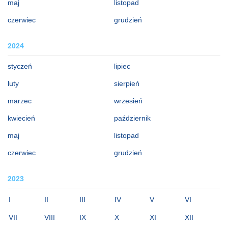
maj
listopad
czerwiec
grudzień
2024
styczeń
lipiec
luty
sierpień
marzec
wrzesień
kwiecień
październik
maj
listopad
czerwiec
grudzień
2023
I
II
III
IV
V
VI
VII
VIII
IX
X
XI
XII