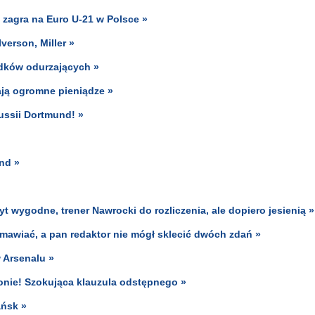
zagra na Euro U-21 w Polsce »
verson, Miller »
dków odurzających »
ają ogromne pieniądze »
ussii Dortmund! »
nd »
t wygodne, trener Nawrocki do rozliczenia, ale dopiero jesienią »
mawiać, a pan redaktor nie mógł sklecić dwóch zdań »
 Arsenalu »
onie! Szokująca klauzula odstępnego »
ańsk »