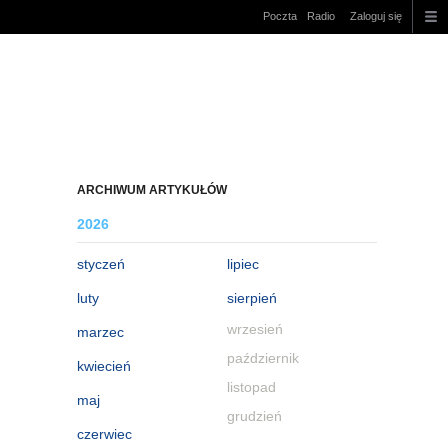
Poczta
Radio
Zaloguj się
ARCHIWUM ARTYKUŁÓW
2026
styczeń
lipiec
luty
sierpień
wrzesień
marzec
październik
kwiecień
listopad
maj
grudzień
czerwiec