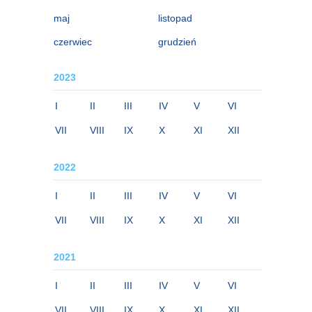
maj
listopad
czerwiec
grudzień
2023
I
II
III
IV
V
VI
VII
VIII
IX
X
XI
XII
2022
I
II
III
IV
V
VI
VII
VIII
IX
X
XI
XII
2021
I
II
III
IV
V
VI
VII
VIII
IX
X
XI
XII