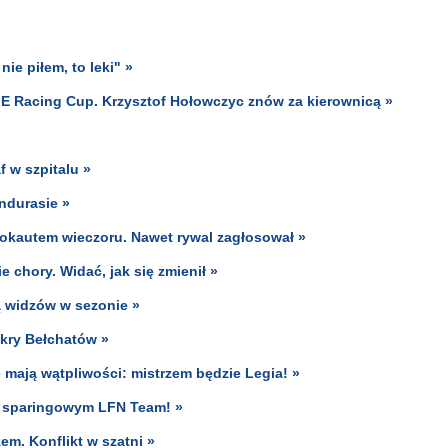
e piłem, to leki" »
EME Racing Cup. Krzysztof Hołowczyc znów za kierownicą »
 w szpitalu »
ndurasie »
okautem wieczoru. Nawet rywal zagłosował »
 chory. Widać, jak się zmienił »
ą widzów w sezonie »
Skry Bełchatów »
 mają wątpliwości: mistrzem będzie Legia! »
e sparingowym LFN Team! »
m. Konflikt w szatni »