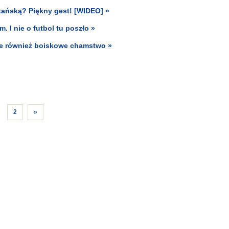
tańską? Piękny gest! [WIDEO] »
 I nie o futbol tu poszło »
ale również boiskowe chamstwo »
2
»