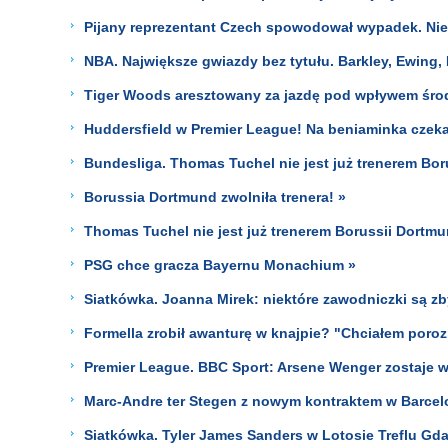
Pijany reprezentant Czech spowodował wypadek. Nie 
NBA. Największe gwiazdy bez tytułu. Barkley, Ewing, I
Tiger Woods aresztowany za jazdę pod wpływem śro
Huddersfield w Premier League! Na beniaminka czek
Bundesliga. Thomas Tuchel nie jest już trenerem Bor
Borussia Dortmund zwolniła trenera! »
Thomas Tuchel nie jest już trenerem Borussii Dortmu
PSG chce gracza Bayernu Monachium »
Siatkówka. Joanna Mirek: niektóre zawodniczki są zby
Formella zrobił awanturę w knajpie? "Chciałem poroz
Premier League. BBC Sport: Arsene Wenger zostaje w
Marc-Andre ter Stegen z nowym kontraktem w Barcel
Siatkówka. Tyler James Sanders w Lotosie Treflu Gd