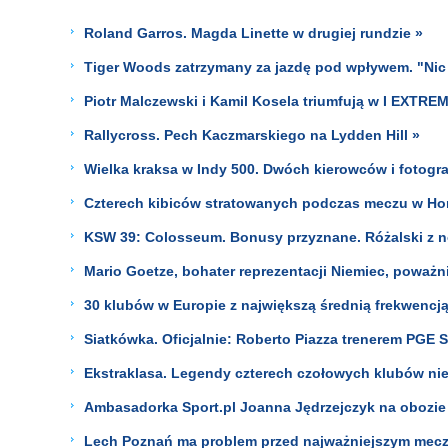
Roland Garros. Magda Linette w drugiej rundzie »
Tiger Woods zatrzymany za jazdę pod wpływem. "Nic ni
Piotr Malczewski i Kamil Kosela triumfują w I EXTR
Rallycross. Pech Kaczmarskiego na Lydden Hill »
Wielka kraksa w Indy 500. Dwóch kierowców i fotograf
Czterech kibiców stratowanych podczas meczu w Ho
KSW 39: Colosseum. Bonusy przyznane. Różalski z n
Mario Goetze, bohater reprezentacji Niemiec, poważnie
30 klubów w Europie z największą średnią frekwencj
Siatkówka. Oficjalnie: Roberto Piazza trenerem PGE 
Ekstraklasa. Legendy czterech czołowych klubów nie
Ambasadorka Sport.pl Joanna Jędrzejczyk na obozi
Lech Poznań ma problem przed najważniejszym mecze