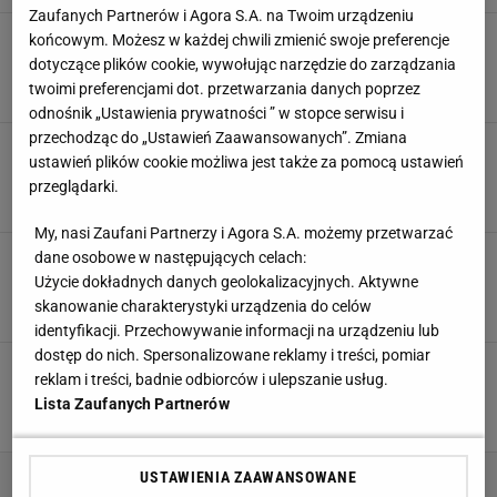
Zaufanych Partnerów i Agora S.A. na Twoim urządzeniu
Dramat Polaka na Broad Peak. "Waldi prosi o
końcowym. Możesz w każdej chwili zmienić swoje preferencje
pomoc"
dotyczące plików cookie, wywołując narzędzie do zarządzania
twoimi preferencjami dot. przetwarzania danych poprzez
12 LIPCA 2025, 13:19
Szymon Szczepanik,
odnośnik „Ustawienia prywatności ” w stopce serwisu i
przechodząc do „Ustawień Zaawansowanych”. Zmiana
Tragedia na Nanga Parbat. Szokujące wieści
ustawień plików cookie możliwa jest także za pomocą ustawień
ws. śmierci 46-letniej alpinistki
przeglądarki.
9 LIPCA 2025, 09:11
Norbert Amlicki,
My, nasi Zaufani Partnerzy i Agora S.A. możemy przetwarzać
Była 11:38, gdy Polka zdobyła Mount Everest.
dane osobowe w następujących celach:
Najmłodsza w historii!
Użycie dokładnych danych geolokalizacyjnych. Aktywne
skanowanie charakterystyki urządzenia do celów
20 MAJA 2025, 13:00
Szymon Szczepanik,
identyfikacji. Przechowywanie informacji na urządzeniu lub
dostęp do nich. Spersonalizowane reklamy i treści, pomiar
Poruszający wpis Justyny Kowalczyk. "Pustka,
reklam i treści, badnie odbiorców i ulepszanie usług.
której wypełnić nie potrafię"
Lista Zaufanych Partnerów
18 SIERPNIA 2024, 07:25
Agnieszka Piskorz,
USTAWIENIA ZAAWANSOWANE