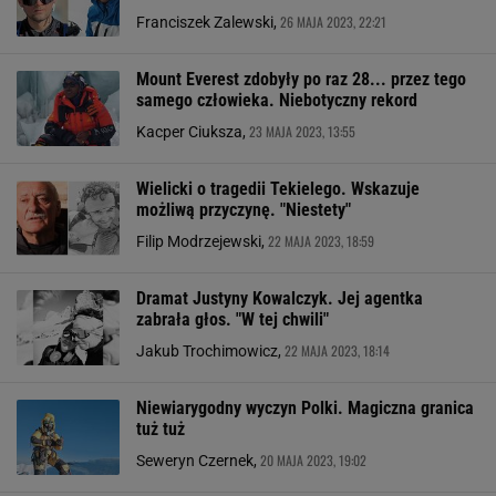
26 MAJA 2023, 22:21
Franciszek Zalewski,
Mount Everest zdobyły po raz 28... przez tego
samego człowieka. Niebotyczny rekord
23 MAJA 2023, 13:55
Kacper Ciuksza,
Wielicki o tragedii Tekielego. Wskazuje
możliwą przyczynę. "Niestety"
22 MAJA 2023, 18:59
Filip Modrzejewski,
Dramat Justyny Kowalczyk. Jej agentka
zabrała głos. "W tej chwili"
22 MAJA 2023, 18:14
Jakub Trochimowicz,
Niewiarygodny wyczyn Polki. Magiczna granica
tuż tuż
20 MAJA 2023, 19:02
Seweryn Czernek,