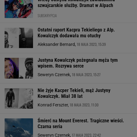
szwajcarskie służby. Dramat w Alpach
SUBSKRYPCJA
Ostatni raport Kacpra Tekieliego z Alp.
Kowalczyk dodawała mu otuchy
18 MAJA 2023, 15:39
Aleksander Bernard,
Justyna Kowalczyk pożegnała męża tym
wpisem. Rozrywa serce
18 MAJA 2023, 15:27
Seweryn Czernek,
Nie żyje Kacper Tekieli, mąż Justyny
Kowalczyk. Miał 38 lat
18 MAJA 2023, 11:30
Konrad Ferszter,
Śmierć na Mount Everest. Tragiczne wieści.
Czarna seria
17 MAJA 2023, 22:42
Seweryn Czernek,