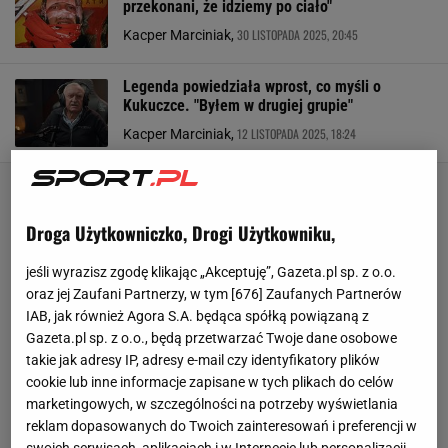
przekonani, że idziemy po ciało"
30 LISTOPADA 2025, 20:45
Kacper Marciniak,
Legenda powiedziała wprost, co myśli o
Kukuczce. "Byłem w drugiej grupie"
12 LISTOPADA 2025, 18:24
Kacper Marciniak,
Droga Użytkowniczko, Drogi Użytkowniku,
jeśli wyrazisz zgodę klikając „Akceptuję”, Gazeta.pl sp. z o.o.
oraz jej Zaufani Partnerzy, w tym [
676
] Zaufanych Partnerów
IAB, jak również Agora S.A. będąca spółką powiązaną z
Gazeta.pl sp. z o.o., będą przetwarzać Twoje dane osobowe
takie jak adresy IP, adresy e-mail czy identyfikatory plików
cookie lub inne informacje zapisane w tych plikach do celów
marketingowych, w szczególności na potrzeby wyświetlania
reklam dopasowanych do Twoich zainteresowań i preferencji w
swoich serwisach, aplikacjach i w Internecie lub personalizacji