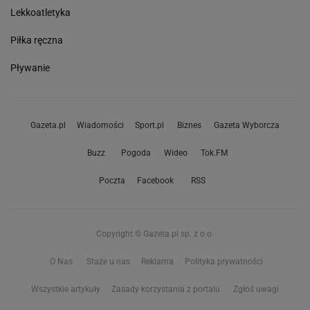
Lekkoatletyka
Piłka ręczna
Pływanie
Gazeta.pl
Wiadomości
Sport.pl
Biznes
Gazeta Wyborcza
Buzz
Pogoda
Wideo
Tok.FM
Poczta
Facebook
RSS
Copyright © Gazeta.pl sp. z o.o.
O Nas
Staże u nas
Reklama
Polityka prywatności
Wszystkie artykuły
Zasady korzystania z portalu
Zgłoś uwagi