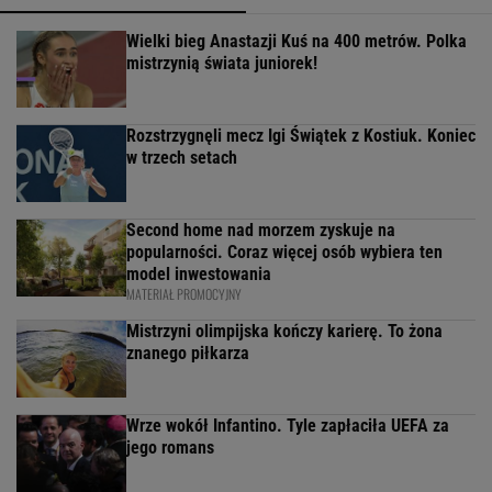
Wielki bieg Anastazji Kuś na 400 metrów. Polka
mistrzynią świata juniorek!
Rozstrzygnęli mecz Igi Świątek z Kostiuk. Koniec
w trzech setach
Second home nad morzem zyskuje na
popularności. Coraz więcej osób wybiera ten
model inwestowania
MATERIAŁ PROMOCYJNY
Mistrzyni olimpijska kończy karierę. To żona
znanego piłkarza
Wrze wokół Infantino. Tyle zapłaciła UEFA za
jego romans