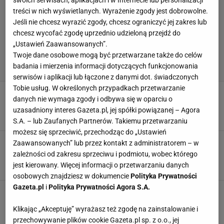
treści w nich wyświetlanych. Wyrażenie zgody jest dobrowolne.
Jeśli nie chcesz wyrazić zgody, chcesz ograniczyć jej zakres lub
chcesz wycofać zgodę uprzednio udzieloną przejdź do
„Ustawień Zaawansowanych”.
Twoje dane osobowe mogą być przetwarzane także do celów
badania i mierzenia informacji dotyczących funkcjonowania
serwisów i aplikacji lub łączone z danymi dot. świadczonych
Tobie usług. W określonych przypadkach przetwarzanie
Przeszli do historii! Zdobyli ten szczyt jako
danych nie wymaga zgody i odbywa się w oparciu o
jedyni na świecie. "Szaleństwo"
uzasadniony interes Gazeta.pl, jej spółki powiązanej – Agora
20 PAŹDZIERNIKA 2025, 20:28
Norbert Amlicki,
S.A. – lub Zaufanych Partnerów. Takiemu przetwarzaniu
możesz się sprzeciwić, przechodząc do „Ustawień
Zrobił to! Jim Morrison przeszedł do historii.
Zaawansowanych” lub przez kontakt z administratorem – w
Polak zachwycony
zależności od zakresu sprzeciwu i podmiotu, wobec którego
jest kierowany. Więcej informacji o przetwarzaniu danych
16 PAŹDZIERNIKA 2025, 13:34
Norbert Amlicki,
osobowych znajdziesz w dokumencie
Polityka Prywatności
Gazeta.pl
i
Polityka Prywatności Agora S.A.
Zwrot ws. tragicznej śmierci 31-letniej
mistrzyni olimpijskiej. Zostawiła list
Klikając „Akceptuję” wyrażasz też zgodę na zainstalowanie i
31 LIPCA 2025, 10:50
Norbert Amlicki,
przechowywanie plików cookie Gazeta.pl sp. z o.o., jej