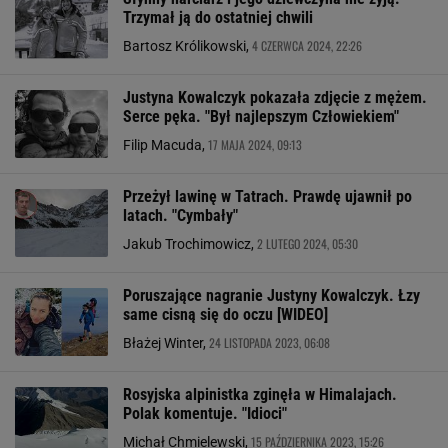
Trzymał ją do ostatniej chwili
4 CZERWCA 2024, 22:26
Bartosz Królikowski,
Justyna Kowalczyk pokazała zdjęcie z mężem.
Serce pęka. "Był najlepszym Człowiekiem"
17 MAJA 2024, 09:13
Filip Macuda,
Przeżył lawinę w Tatrach. Prawdę ujawnił po
latach. "Cymbały"
2 LUTEGO 2024, 05:30
Jakub Trochimowicz,
Poruszające nagranie Justyny Kowalczyk. Łzy
same cisną się do oczu [WIDEO]
24 LISTOPADA 2023, 06:08
Błażej Winter,
Rosyjska alpinistka zginęła w Himalajach.
Polak komentuje. "Idioci"
15 PAŹDZIERNIKA 2023, 15:26
Michał Chmielewski,