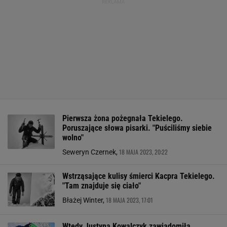
Pierwsza żona pożegnała Tekielego.
Poruszające słowa pisarki. "Puściliśmy siebie
wolno"
18 MAJA 2023, 20:22
Seweryn Czernek,
Wstrząsające kulisy śmierci Kacpra Tekielego.
"Tam znajduje się ciało"
18 MAJA 2023, 17:01
Błażej Winter,
Wtedy Justyna Kowalczyk zawiadomiła