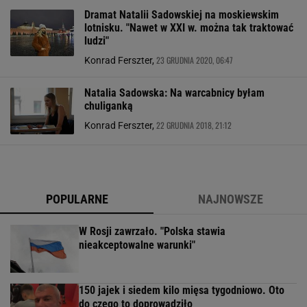
Dramat Natalii Sadowskiej na moskiewskim
lotnisku. "Nawet w XXI w. można tak traktować
ludzi"
23 GRUDNIA 2020, 06:47
Konrad Ferszter,
Natalia Sadowska: Na warcabnicy byłam
chuliganką
22 GRUDNIA 2018, 21:12
Konrad Ferszter,
POPULARNE
NAJNOWSZE
W Rosji zawrzało. "Polska stawia
nieakceptowalne warunki"
150 jajek i siedem kilo mięsa tygodniowo. Oto
do czego to doprowadziło