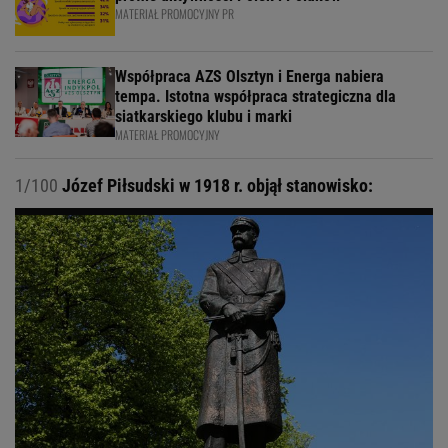
MATERIAŁ PROMOCYJNY PR
Współpraca AZS Olsztyn i Energa nabiera
tempa. Istotna współpraca strategiczna dla
siatkarskiego klubu i marki
MATERIAŁ PROMOCYJNY
1/100
Józef Piłsudski w 1918 r. objął stanowisko: