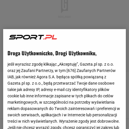
Droga Użytkowniczko, Drogi Użytkowniku,
jeśli wyrazisz zgodę klikając „Akceptuję”, Gazeta.pl sp. z o.o.
oraz jej Zaufani Partnerzy, w tym [
676
] Zaufanych Partnerów
IAB, jak również Agora S.A. będąca spółką powiązaną z
NATALIA SADOWSKA
Gazeta.pl sp. z o.o., będą przetwarzać Twoje dane osobowe
takie jak adresy IP, adresy e-mail czy identyfikatory plików
cookie lub inne informacje zapisane w tych plikach do celów
Spektakularny sukces polskiej
arcymistrzyni. To złoto przejdzie do historii
marketingowych, w szczególności na potrzeby wyświetlania
reklam dopasowanych do Twoich zainteresowań i preferencji w
SUBSKRYPCJA
swoich serwisach, aplikacjach i w Internecie lub personalizacji
treści w nich wyświetlanych. Wyrażenie zgody jest dobrowolne.
Natalia Sadowska jest nie do zatrzymania.
Jeśli nie chcesz wyrazić zgody, chcesz ograniczyć jej zakres lub