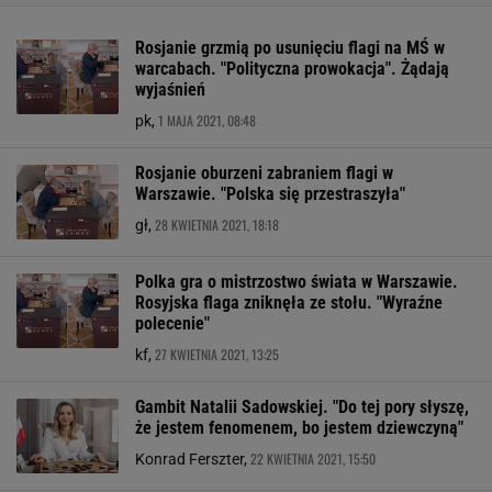
Rosjanie grzmią po usunięciu flagi na MŚ w
warcabach. "Polityczna prowokacja". Żądają
wyjaśnień
1 MAJA 2021, 08:48
pk,
Rosjanie oburzeni zabraniem flagi w
Warszawie. "Polska się przestraszyła"
28 KWIETNIA 2021, 18:18
gł,
Polka gra o mistrzostwo świata w Warszawie.
Rosyjska flaga zniknęła ze stołu. "Wyraźne
polecenie"
27 KWIETNIA 2021, 13:25
kf,
Gambit Natalii Sadowskiej. "Do tej pory słyszę,
że jestem fenomenem, bo jestem dziewczyną"
22 KWIETNIA 2021, 15:50
Konrad Ferszter,