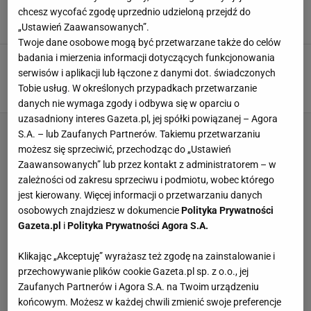
"Jestem bardzo wysoko jak na kobietę"
chcesz wycofać zgodę uprzednio udzieloną przejdź do
27 PAŹDZIERNIKA 2022, 06:10
Agnieszka Piskorz,
„Ustawień Zaawansowanych”.
Twoje dane osobowe mogą być przetwarzane także do celów
badania i mierzenia informacji dotyczących funkcjonowania
Wielki sukces Sadowskiej. Zdobyła tytuł na
ME. Polki zdominowały turniej
serwisów i aplikacji lub łączone z danymi dot. świadczonych
Tobie usług. W określonych przypadkach przetwarzanie
22 PAŹDZIERNIKA 2022, 20:16
Michał Salamucha,
danych nie wymaga zgody i odbywa się w oparciu o
uzasadniony interes Gazeta.pl, jej spółki powiązanej – Agora
S.A. – lub Zaufanych Partnerów. Takiemu przetwarzaniu
możesz się sprzeciwić, przechodząc do „Ustawień
Zaawansowanych” lub przez kontakt z administratorem – w
zależności od zakresu sprzeciwu i podmiotu, wobec którego
jest kierowany. Więcej informacji o przetwarzaniu danych
osobowych znajdziesz w dokumencie
Polityka Prywatności
Gazeta.pl
i
Polityka Prywatności Agora S.A.
Klikając „Akceptuję” wyrażasz też zgodę na zainstalowanie i
przechowywanie plików cookie Gazeta.pl sp. z o.o., jej
Zaufanych Partnerów i Agora S.A. na Twoim urządzeniu
końcowym. Możesz w każdej chwili zmienić swoje preferencje