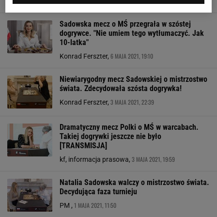
Sadowska mecz o MŚ przegrała w szóstej
dogrywce. "Nie umiem tego wytłumaczyć. Jak
10-latka"
6 MAJA 2021, 19:10
Konrad Ferszter,
Niewiarygodny mecz Sadowskiej o mistrzostwo
świata. Zdecydowała szósta dogrywka!
3 MAJA 2021, 22:39
Konrad Ferszter,
Dramatyczny mecz Polki o MŚ w warcabach.
Takiej dogrywki jeszcze nie było
[TRANSMISJA]
3 MAJA 2021, 19:59
kf, informacja prasowa,
Natalia Sadowska walczy o mistrzostwo świata.
Decydująca faza turnieju
1 MAJA 2021, 11:50
PM ,