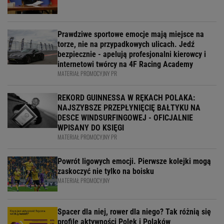
Prawdziwe sportowe emocje mają miejsce na
torze, nie na przypadkowych ulicach. Jedź
bezpiecznie - apelują profesjonalni kierowcy i
internetowi twórcy na 4F Racing Academy
MATERIAŁ PROMOCYJNY PR
REKORD GUINNESSA W RĘKACH POLAKA:
NAJSZYBSZE PRZEPŁYNIĘCIĘ BAŁTYKU NA
DESCE WINDSURFINGOWEJ - OFICJALNIE
WPISANY DO KSIĘGI
MATERIAŁ PROMOCYJNY PR
Powrót ligowych emocji. Pierwsze kolejki mogą
zaskoczyć nie tylko na boisku
MATERIAŁ PROMOCYJNY
Spacer dla niej, rower dla niego? Tak różnią się
profile aktywności Polek i Polaków