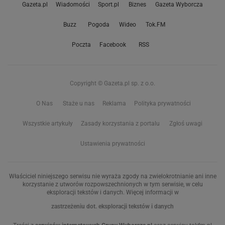
Gazeta.pl
Wiadomości
Sport.pl
Biznes
Gazeta Wyborcza
Buzz
Pogoda
Wideo
Tok.FM
Poczta
Facebook
RSS
Copyright © Gazeta.pl sp. z o.o.
O Nas
Staże u nas
Reklama
Polityka prywatności
Wszystkie artykuły
Zasady korzystania z portalu
Zgłoś uwagi
Ustawienia prywatności
Właściciel niniejszego serwisu nie wyraża zgody na zwielokrotnianie ani inne
korzystanie z utworów rozpowszechnionych w tym serwisie, w celu
eksploracji tekstów i danych. Więcej informacji w
zastrzeżeniu dot. eksploracji tekstów i danych