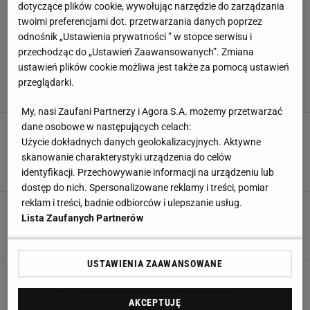
dotyczące plików cookie, wywołując narzędzie do zarządzania
twoimi preferencjami dot. przetwarzania danych poprzez
odnośnik „Ustawienia prywatności ” w stopce serwisu i
przechodząc do „Ustawień Zaawansowanych”. Zmiana
ustawień plików cookie możliwa jest także za pomocą ustawień
przeglądarki.
My, nasi Zaufani Partnerzy i Agora S.A. możemy przetwarzać
dane osobowe w następujących celach:
Wielki sukces polskich warcabistek. Tak dobrze
nie grała żadna drużyna. "Powód do radości i
Użycie dokładnych danych geolokalizacyjnych. Aktywne
dumy"
skanowanie charakterystyki urządzenia do celów
identyfikacji. Przechowywanie informacji na urządzeniu lub
21 MAJA 2022, 11:21
Konrad Ferszter,
dostęp do nich. Spersonalizowane reklamy i treści, pomiar
reklam i treści, badnie odbiorców i ulepszanie usług.
Natalia Sadowska mistrzynią świata. Kolejny
Lista Zaufanych Partnerów
wielki sukces Polki
19 GRUDNIA 2021, 11:43
kf,
USTAWIENIA ZAAWANSOWANE
Bliski współpracownik Putina komentuje
zachowanie Polki w meczu o MŚ
AKCEPTUJĘ
3 CZERWCA 2021, 15:48
kf,