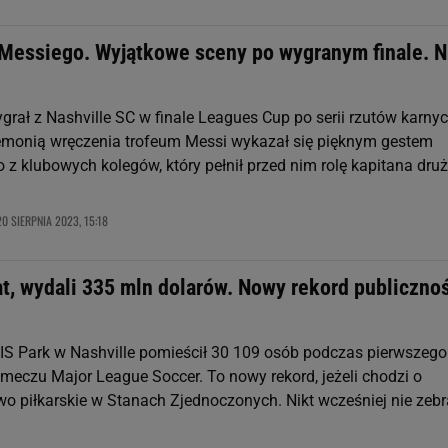
 Messiego. Wyjątkowe sceny po wygranym finale. N
grał z Nashville SC w finale Leagues Cup po serii rzutów karnyc
emonią wręczenia trofeum Messi wykazał się pięknym gestem
z klubowych kolegów, który pełnił przed nim rolę kapitana druż
20 SIERPNIA 2023, 15:18
at, wydali 335 mln dolarów. Nowy rekord publiczno
S Park w Nashville pomieścił 30 109 osób podczas pierwszego
i meczu Major League Soccer. To nowy rekord, jeżeli chodzi o
wo piłkarskie w Stanach Zjednoczonych. Nikt wcześniej nie zebr