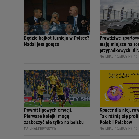
Będzie bojkot turnieju w Polsce?
Prawdziwe sportow
Nadal jest gorąco
mają miejsce na tor
przypadkowych ulic
MATERIAŁ PROMOCYJNY PR
bezpiecznie - apelu
profesjonalni kiero
internetowi twórcy
Academy
Powrót ligowych emocji.
Spacer dla niej, ro
Pierwsze kolejki mogą
Tak różnią się prof
zaskoczyć nie tylko na boisku
Polek i Polaków
MATERIAŁ PROMOCYJNY
MATERIAŁ PROMOCYJNY PR