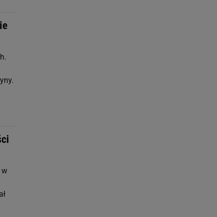
ie
h.
yny.
ści
 w
ał