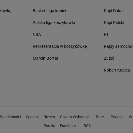
tkówkę
Basket Liga kobiet
Rajd Dakar
Polska liga koszykówki
Rajd Polski
NBA
F1
Reprezentacja w koszykówkę
Rajdy samoch
Marcin Gortat
Żużel
Robert Kubica
Wiadomości
Sport.pl
Biznes
Gazeta Wyborcza
Buzz
Pogoda
Wi
Poczta
Facebook
RSS