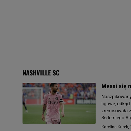
odnośnik „Ustawienia pr
plików cookie możliwa je
My, nasi Zaufani Partne
Użycie dokładnych danych
Przechowywanie informacji
badnie odbiorców i uleps
NASHVILLE SC
Messi się n
Naszpikowany 
ligowe, odkąd
zremisowała 
36-letniego Ar
Karolina Kurek,