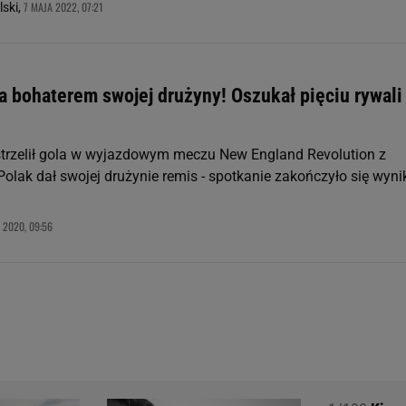
7 MAJA 2022, 07:21
ski,
 bohaterem swojej drużyny! Oszukał pięciu rywali
rzelił gola w wyjazdowym meczu New England Revolution z
Polak dał swojej drużynie remis - spotkanie zakończyło się wyn
 2020, 09:56