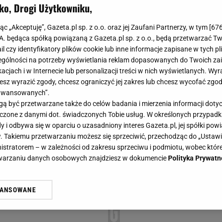
ko, Drogi Użytkowniku,
jąc „Akceptuję”, Gazeta.pl sp. z o.o. oraz jej Zaufani Partnerzy, w tym [
67
.A. będąca spółką powiązaną z Gazeta.pl sp. z o.o., będą przetwarzać T
ail czy identyfikatory plików cookie lub inne informacje zapisane w tych p
gólności na potrzeby wyświetlania reklam dopasowanych do Twoich zain
acjach i w Internecie lub personalizacji treści w nich wyświetlanych. Wyr
cesz wyrazić zgody, chcesz ograniczyć jej zakres lub chcesz wycofać zgo
aawansowanych”.
 być przetwarzane także do celów badania i mierzenia informacji dot
 łączone z danymi dot. świadczonych Tobie usług. W określonych przypad
i odbywa się w oparciu o uzasadniony interes Gazeta.pl, jej spółki powi
. Takiemu przetwarzaniu możesz się sprzeciwić, przechodząc do „Ust
nistratorem – w zależności od zakresu sprzeciwu i podmiotu, wobec które
etwarzaniu danych osobowych znajdziesz w dokumencie
Polityka Prywatn
WANSOWANE
żasz też zgodę na zainstalowanie i przechowywanie plików cookie Gazeta.p
gora S.A. na Twoim urządzeniu końcowym. Możesz w każdej chwili zmien
 wywołując narzędzie do zarządzania twoimi preferencjami dot. przetw