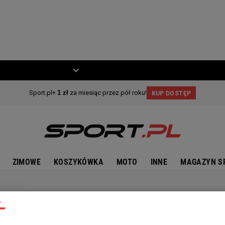
ZIECKO
MOTO
ZIMOWE
KOSZYKÓWKA
MOTO
INNE
MAGAZYN S