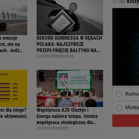
1/100
Kiszy
e emocje
REKORD GUINNESSA W RĘKACH
ze, nie na
POLAKA: NAJSZYBSZE
ach. Jedź
PRZEPŁYNIĘCIĘ BAŁTYKU NA
MATERIAŁ PROMOCYJNY PR
ją
DESCE WINDSURFINGOWEJ -
wcy i
OFICJALNIE WPISANY DO
 na 4F Racing
KSIĘGI
Rumun
Mołda
wer dla niego?
Współpraca AZS Olsztyn i
ile aktywności
Energa nabiera tempa. Istotna
współpraca strategiczna dla
MATERIAŁ PROMOCYJNY
siatkarskiego klubu i marki