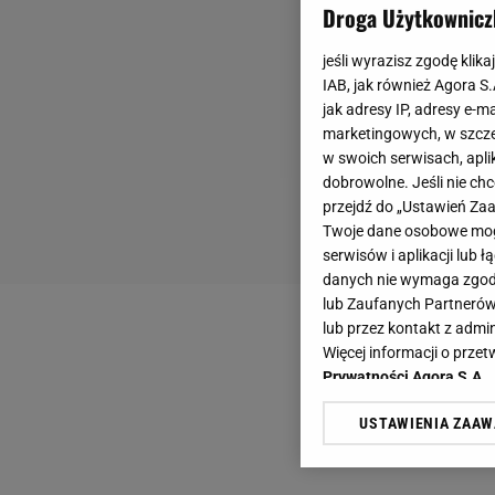
Droga Użytkownicz
jeśli wyrazisz zgodę klika
IAB, jak również Agora S
jak adresy IP, adresy e-m
marketingowych, w szcze
w swoich serwisach, aplik
dobrowolne. Jeśli nie ch
przejdź do „Ustawień Z
Twoje dane osobowe mogą
serwisów i aplikacji lub
danych nie wymaga zgody 
lub Zaufanych Partnerów
lub przez kontakt z admi
Więcej informacji o prz
Prywatności Agora S.A.
USTAWIENIA ZAA
Klikając „Akceptuję” wyra
Zaufanych Partnerów i A
dotyczące plików cookie,