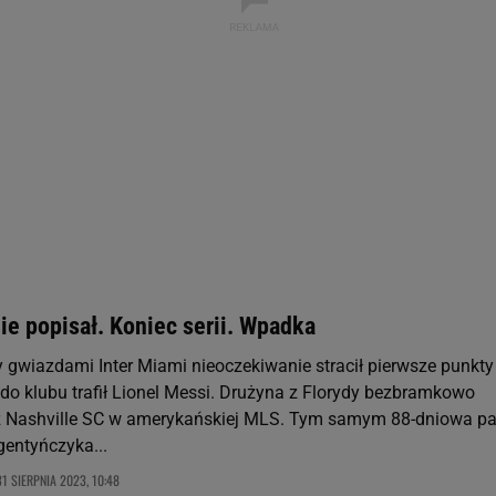
ywatności ” w stopce serwisu i przechodząc do „Ustawień Zaawansowan
st także za pomocą ustawień przeglądarki.
rzy i Agora S.A. możemy przetwarzać dane osobowe w następujących cel
 geolokalizacyjnych. Aktywne skanowanie charakterystyki urządzenia do
 na urządzeniu lub dostęp do nich. Spersonalizowane reklamy i treści, p
zanie usług.
Lista Zaufanych Partnerów
ie popisał. Koniec serii. Wpadka
gwiazdami Inter Miami nieoczekiwanie stracił pierwsze punkty
 do klubu trafił Lionel Messi. Drużyna z Florydy bezbramkowo
z Nashville SC w amerykańskiej MLS. Tym samym 88-dniowa p
gentyńczyka...
31 SIERPNIA 2023, 10:48