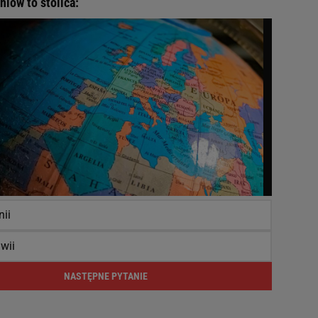
niów to stolica:
ii
wii
NASTĘPNE PYTANIE