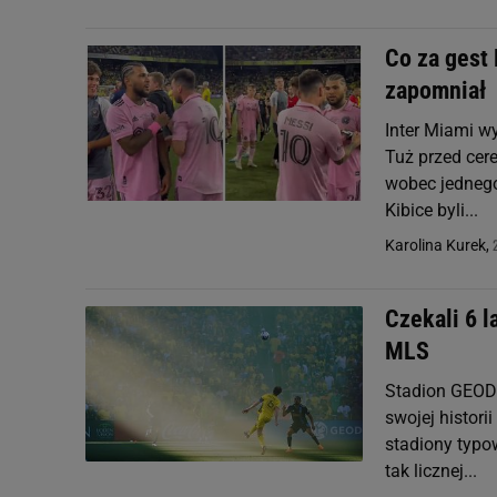
Co za gest
zapomniał
Inter Miami wy
Tuż przed cer
wobec jednego 
Kibice byli...
Karolina Kurek,
Czekali 6 l
MLS
Stadion GEODI
swojej histori
stadiony typo
tak licznej...