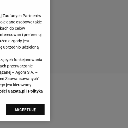
6
] Zaufanych Partnerów
woje dane osobowe takie
likach do celów
teresowań i preferencji
ażenie zgody jest
dę uprzednio udzieloną
yczących funkcjonowania
kach przetwarzanie
ązanej – Agora S.A. –
awień Zaawansowanych”
go jest kierowany.
ości Gazeta.pl
i
Polityka
AKCEPTUJĘ
l sp. z o.o., jej
ić swoje preferencje
arzania danych poprzez