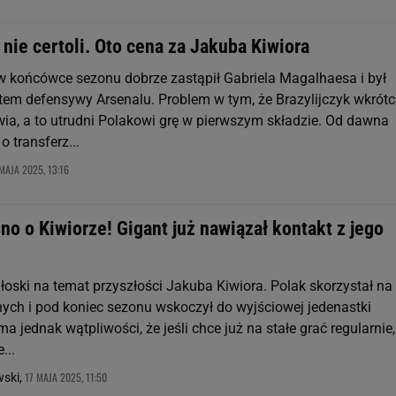
 nie certoli. Oto cena za Jakuba Kiwiora
w końcówce sezonu dobrze zastąpił Gabriela Magalhaesa i był
m defensywy Arsenalu. Problem w tym, że Brazylijczyk wkrótc
wia, a to utrudni Polakowi grę w pierwszym składzie. Od dawna
o transferz...
MAJA 2025, 13:16
o o Kiwiorze! Gigant już nawiązał kontakt z jego
łoski na temat przyszłości Jakuba Kiwiora. Polak skorzystał na
nych i pod koniec sezonu wskoczył do wyjściowej jedenastki
ma jednak wątpliwości, że jeśli chce już na stałe grać regularnie,
...
17 MAJA 2025, 11:50
wski,