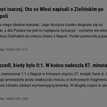
yć inaczej. Oto co Włosi napisali o Zielińskim po
poli
la niego idealne warunki. Jego drużyna rzadko skupiała się na
ki, a dla Polaka nie jest to najlepsza sytuacja" - czytamy we wło
trze Zielińskim po meczu Interu z Napoli. Polski pomocnik pojaw
1 MARCA 2025, 21:27
ha,
szedł, kiedy było 0:1. W końcu nadeszła 87. minut
 zremisował 1:1 z Napoli w hitowym starciu 27. kolejki Serie A.
ego prowadziła przez większość meczu, w końcowych fragment
oli zdołało zdobyć wyrównującą bramkę. W drugiej części w akc
1 MARCA 2025, 20:03
ha,