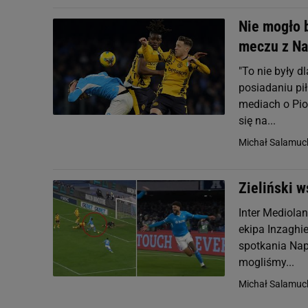
Nie mogło b
meczu z Na
"To nie były d
posiadaniu pił
mediach o Pio
się na...
Michał Salamuc
Zieliński w
Inter Mediolan
ekipa Inzaghi
spotkania Nap
mogliśmy...
Michał Salamuc