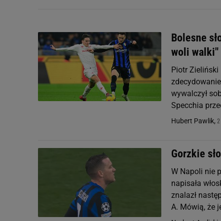
Bolesne sł
woli walki"
Piotr Zielińs
zdecydowanie 
wywalczył sob
Specchia przed
2
Hubert Pawlik,
Gorzkie sło
W Napoli nie 
napisała włos
znalazł nastę
A. Mówią, że je