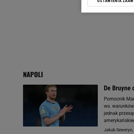
USTAWIENIA ZAA
Klikając „Akceptuję” wyra
Zaufanych Partnerów i A
dotyczące plików cookie,
odnośnik „Ustawienia pr
plików cookie możliwa je
My, nasi Zaufani Partne
Użycie dokładnych danych
Przechowywanie informacji
badnie odbiorców i uleps
NAPOLI
De Bruyne 
Pomocnik Manc
ws. warunków 
jednak przesąd
amerykańskieg
Jakub Seweryn,