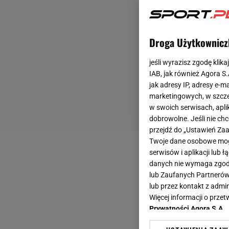
Droga Użytkownicz
jeśli wyrazisz zgodę klika
IAB, jak również Agora S
jak adresy IP, adresy e-m
marketingowych, w szcze
w swoich serwisach, aplik
dobrowolne. Jeśli nie ch
przejdź do „Ustawień Z
Twoje dane osobowe mogą
serwisów i aplikacji lub
danych nie wymaga zgody 
lub Zaufanych Partnerów
lub przez kontakt z admi
Więcej informacji o prz
Prywatności Agora S.A.