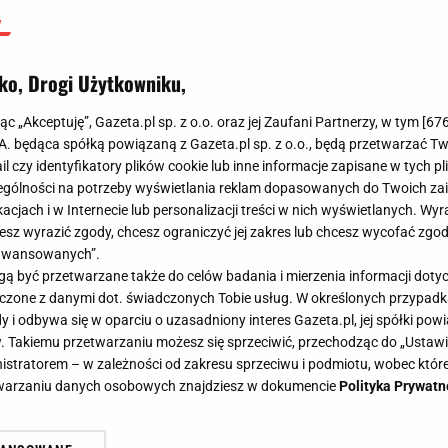
ko, Drogi Użytkowniku,
jąc „Akceptuję”, Gazeta.pl sp. z o.o. oraz jej Zaufani Partnerzy, w tym [
67
.A. będąca spółką powiązaną z Gazeta.pl sp. z o.o., będą przetwarzać T
ail czy identyfikatory plików cookie lub inne informacje zapisane w tych p
gólności na potrzeby wyświetlania reklam dopasowanych do Twoich zain
acjach i w Internecie lub personalizacji treści w nich wyświetlanych. Wyr
cesz wyrazić zgody, chcesz ograniczyć jej zakres lub chcesz wycofać zgo
aawansowanych”.
 być przetwarzane także do celów badania i mierzenia informacji dot
 łączone z danymi dot. świadczonych Tobie usług. W określonych przypad
i odbywa się w oparciu o uzasadniony interes Gazeta.pl, jej spółki powi
. Takiemu przetwarzaniu możesz się sprzeciwić, przechodząc do „Ust
nistratorem – w zależności od zakresu sprzeciwu i podmiotu, wobec które
etwarzaniu danych osobowych znajdziesz w dokumencie
Polityka Prywatn