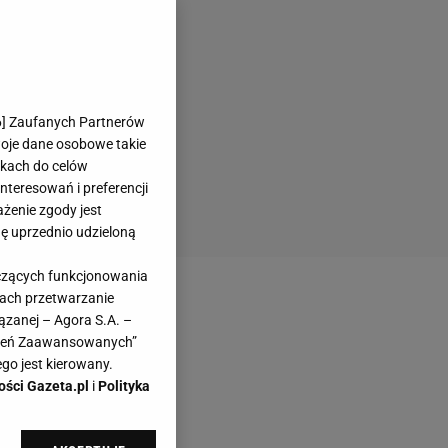
6
] Zaufanych Partnerów
woje dane osobowe takie
likach do celów
teresowań i preferencji
ażenie zgody jest
dę uprzednio udzieloną
yczących funkcjonowania
kach przetwarzanie
ązanej – Agora S.A. –
awień Zaawansowanych”
go jest kierowany.
ości Gazeta.pl
i
Polityka