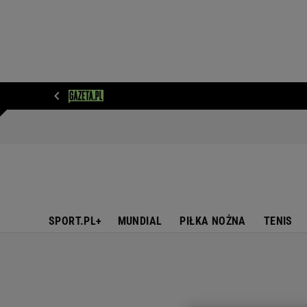
WIADOMOŚCI
NEXT
SPORT
PLOTEK
D
SPORT.PL+
MUNDIAL
PIŁKA NOŻNA
TENIS