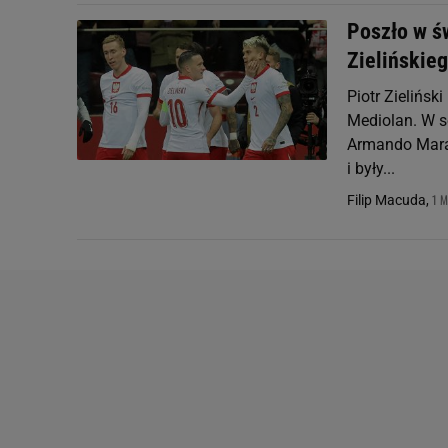
Poszło w św
Zielińskie
Piotr Zieliński
Mediolan. W s
Armando Marad
i były...
1 M
Filip Macuda,