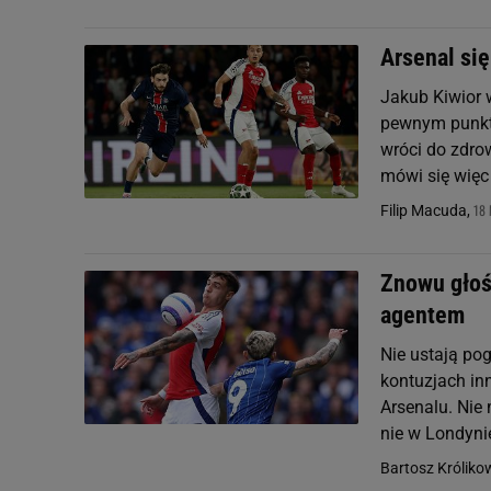
Arsenal się
Jakub Kiwior 
pewnym punkte
wróci do zdro
mówi się więc 
18 
Filip Macuda,
Znowu głośn
agentem
Nie ustają pog
kontuzjach in
Arsenalu. Nie 
nie w Londynie
Bartosz Króliko