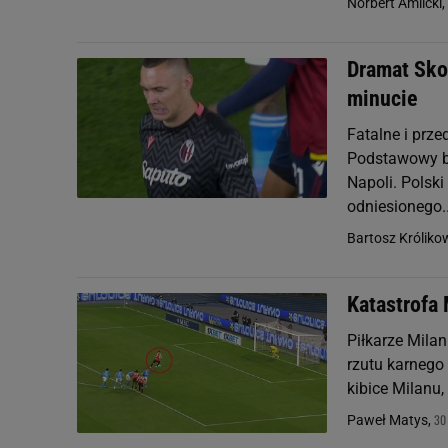
Norbert Amlicki,
Dramat Skor
minucie
Fatalne i prz
Podstawowy br
Napoli. Polski
odniesionego..
Bartosz Króliko
Katastrofa 
Piłkarze Milan
rzutu karnego 
kibice Milanu, 
30
Paweł Matys,