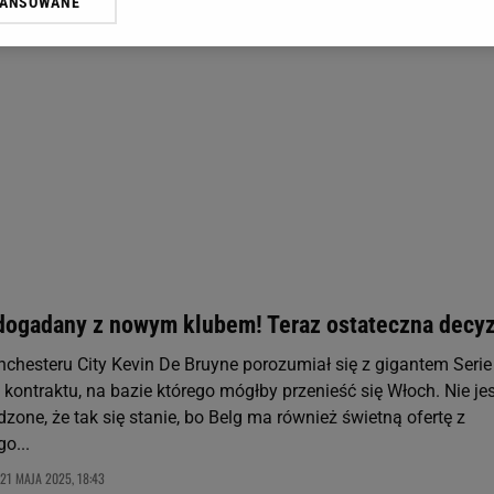
WANSOWANE
żasz też zgodę na zainstalowanie i przechowywanie plików cookie Gazeta.p
gora S.A. na Twoim urządzeniu końcowym. Możesz w każdej chwili zmien
 wywołując narzędzie do zarządzania twoimi preferencjami dot. przetw
ywatności ” w stopce serwisu i przechodząc do „Ustawień Zaawansowan
st także za pomocą ustawień przeglądarki.
rzy i Agora S.A. możemy przetwarzać dane osobowe w następujących cel
 geolokalizacyjnych. Aktywne skanowanie charakterystyki urządzenia do
 na urządzeniu lub dostęp do nich. Spersonalizowane reklamy i treści, p
zanie usług.
Lista Zaufanych Partnerów
dogadany z nowym klubem! Teraz ostateczna decyz
hesteru City Kevin De Bruyne porozumiał się z gigantem Serie
kontraktu, na bazie którego mógłby przenieść się Włoch. Nie jes
zone, że tak się stanie, bo Belg ma również świetną ofertę z
o...
21 MAJA 2025, 18:43