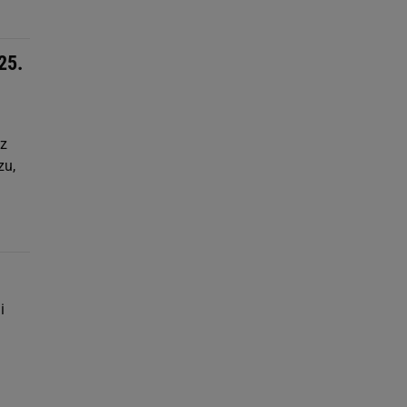
25.
 z
zu,
i