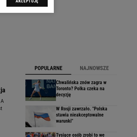
AKCEPTUJĘ
l sp. z o.o., jej
ić swoje preferencje
arzania danych poprzez
ych”. Zmiana ustawień
ach:
 celów identyfikacji.
omiar reklam i treści,
POPULARNE
NAJNOWSZE
Chwalińska znów zagra w
Toronto? Polka czeka na
ja
decyzję
 A
t
W Rosji zawrzało. "Polska
stawia nieakceptowalne
warunki"
Tysiące osób zrobi to we