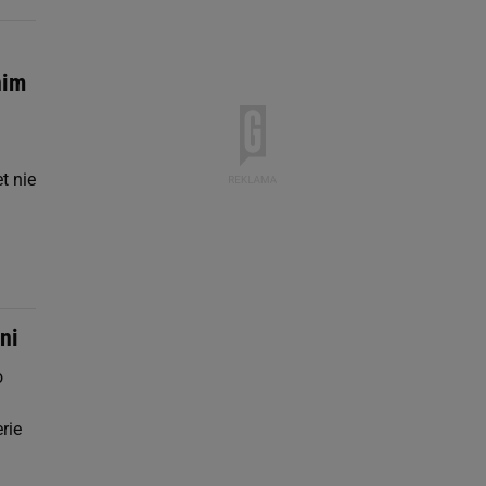
nim
t nie
ni
o
rie