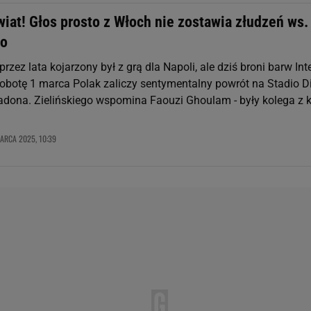
iat! Głos prosto z Włoch nie zostawia złudzeń ws.
go
 przez lata kojarzony był z grą dla Napoli, ale dziś broni barw Int
obotę 1 marca Polak zaliczy sentymentalny powrót na Stadio D
ona. Zielińskiego wspomina Faouzi Ghoulam - były kolega z 
ARCA 2025, 10:39