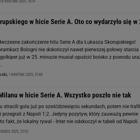
18 KWIETNIA 2025, 19:14
upskiego w hicie Serie A. Oto co wydarzyło się w 
edwczesne zakończenie hitu Serie A dla Łukasza Skorupskiego!
amkarz Bologni nie dokończył nawet pierwszej połowy starcia
 golkiper już w 25. minucie musiał opuścić boisko z powodu ura
.
7 KWIETNIA 2025, 21:49
wski,
Milanu w hicie Serie A. Wszystko poszło nie tak
u stracili gola już po sześćdziesięciu sekundach, potem nie trafil
i przegrali z Napoli 1:2. Jedyny pozytyw, który zauważą pewnie
to fakt, że lokalny rywal - Inter nie odskoczył w tabeli od Napoli.
 MARCA 2025, 22:52