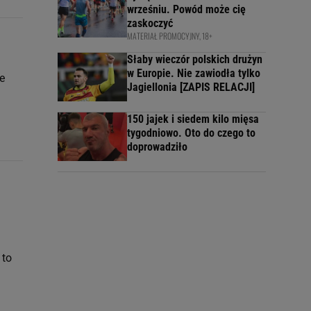
wrześniu. Powód może cię
zaskoczyć
MATERIAŁ PROMOCYJNY, 18+
Słaby wieczór polskich drużyn
w Europie. Nie zawiodła tylko
e
Jagiellonia [ZAPIS RELACJI]
150 jajek i siedem kilo mięsa
tygodniowo. Oto do czego to
doprowadziło
 to