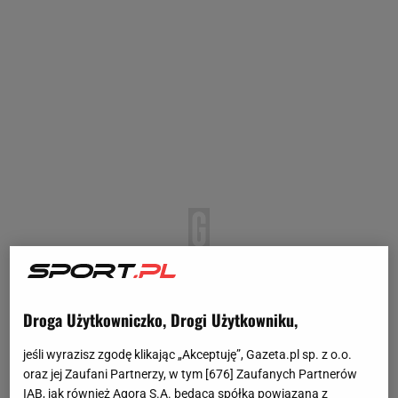
Droga Użytkowniczko, Drogi Użytkowniku,
jeśli wyrazisz zgodę klikając „Akceptuję”, Gazeta.pl sp. z o.o.
oraz jej Zaufani Partnerzy, w tym [
676
] Zaufanych Partnerów
IAB, jak również Agora S.A. będąca spółką powiązaną z