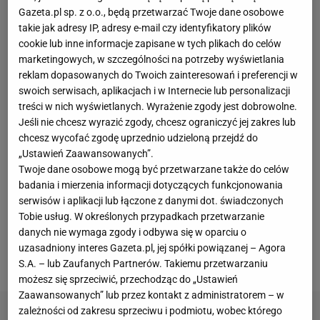
Gazeta.pl sp. z o.o., będą przetwarzać Twoje dane osobowe
takie jak adresy IP, adresy e-mail czy identyfikatory plików
cookie lub inne informacje zapisane w tych plikach do celów
marketingowych, w szczególności na potrzeby wyświetlania
reklam dopasowanych do Twoich zainteresowań i preferencji w
swoich serwisach, aplikacjach i w Internecie lub personalizacji
treści w nich wyświetlanych. Wyrażenie zgody jest dobrowolne.
Jeśli nie chcesz wyrazić zgody, chcesz ograniczyć jej zakres lub
chcesz wycofać zgodę uprzednio udzieloną przejdź do
„Ustawień Zaawansowanych”.
Twoje dane osobowe mogą być przetwarzane także do celów
Chwilę przed rozpoczęciem finału mundialu w RPA
badania i mierzenia informacji dotyczących funkcjonowania
jeden z kibiców dostał się do Pucharu Świata, który
serwisów i aplikacji lub łączone z danymi dot. świadczonych
umieszczono na płycie boiska. Chciał założyć mu
Tobie usług. W określonych przypadkach przetwarzanie
danych nie wymaga zgody i odbywa się w oparciu o
czapkę, ale po chwili został powalony i
uzasadniony interes Gazeta.pl, jej spółki powiązanej – Agora
wyprowadzony przez siedmiu ochroniarzy.
S.A. – lub Zaufanych Partnerów. Takiemu przetwarzaniu
możesz się sprzeciwić, przechodząc do „Ustawień
Zaawansowanych” lub przez kontakt z administratorem – w
zależności od zakresu sprzeciwu i podmiotu, wobec którego