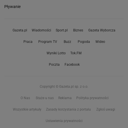
Pływanie
Gazeta.pl
Wiadomości
Sport.pl
Biznes
Gazeta Wyborcza
Praca
Program TV
Buzz
Pogoda
Wideo
Wyniki Lotto
Tok.FM
Poczta
Facebook
Copyright © Gazeta.pl sp. z o.o.
O Nas
Staże u nas
Reklama
Polityka prywatności
Wszystkie artykuły
Zasady korzystania z portalu
Zgłoś uwagi
Ustawienia prywatności