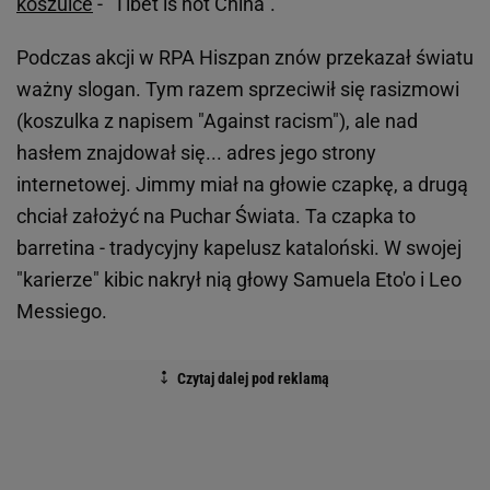
koszulce
- "Tibet is not China".
Podczas akcji w RPA Hiszpan znów przekazał światu
ważny slogan. Tym razem sprzeciwił się rasizmowi
(koszulka z napisem "Against racism"), ale nad
hasłem znajdował się... adres jego strony
internetowej. Jimmy miał na głowie czapkę, a drugą
chciał założyć na Puchar Świata. Ta czapka to
barretina - tradycyjny kapelusz kataloński. W swojej
"karierze" kibic nakrył nią głowy Samuela Eto'o i Leo
Messiego.