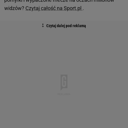
widzów?
Czytaj całość na Sport.pl
.