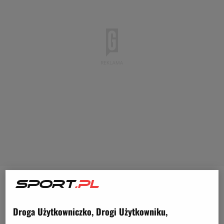
W niedzielę zwołano specjalną konferencję prasową,
na której stawił się sekretarz generalny FIFA -
Droga Użytkowniczko, Drogi Użytkowniku,
Jerome Valcke. Działacz w ostrych słowach