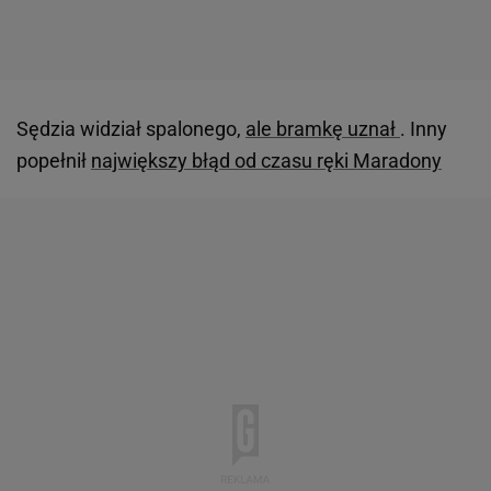
Sędzia widział spalonego,
ale bramkę uznał
. Inny
popełnił
największy błąd od czasu ręki Maradony