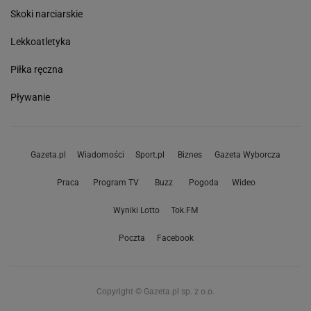
Skoki narciarskie
Lekkoatletyka
Piłka ręczna
Pływanie
Gazeta.pl
Wiadomości
Sport.pl
Biznes
Gazeta Wyborcza
Praca
Program TV
Buzz
Pogoda
Wideo
Wyniki Lotto
Tok.FM
Poczta
Facebook
Copyright © Gazeta.pl sp. z o.o.