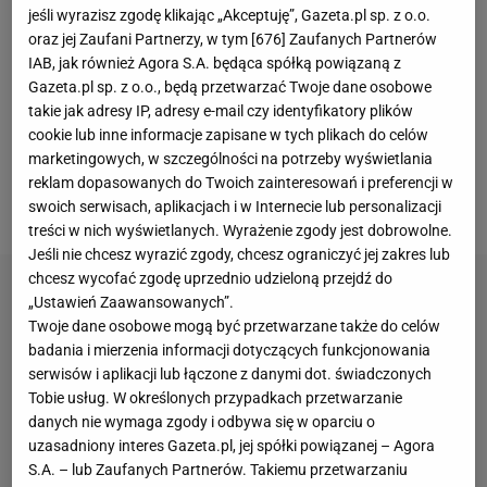
zareagował na pytanie o innowacyjne zmiany w
jeśli wyrazisz zgodę klikając „Akceptuję”, Gazeta.pl sp. z o.o.
oraz jej Zaufani Partnerzy, w tym [
676
] Zaufanych Partnerów
przepisach. - Technologia wideo? Nie ma mowy -
IAB, jak również Agora S.A. będąca spółką powiązaną z
stwierdził. - Po niektórych meczach można
Gazeta.pl sp. z o.o., będą przetwarzać Twoje dane osobowe
przeanalizować decyzje sędziowskie i uznać, że
takie jak adresy IP, adresy e-mail czy identyfikatory plików
cookie lub inne informacje zapisane w tych plikach do celów
czasami były błędne, ale niemożliwe jest
marketingowych, w szczególności na potrzeby wyświetlania
wprowadzenie systemu, który całkowicie
reklam dopasowanych do Twoich zainteresowań i preferencji w
wyeliminowałby pomyłki - uważa Valcke.
swoich serwisach, aplikacjach i w Internecie lub personalizacji
treści w nich wyświetlanych. Wyrażenie zgody jest dobrowolne.
Jeśli nie chcesz wyrazić zgody, chcesz ograniczyć jej zakres lub
chcesz wycofać zgodę uprzednio udzieloną przejdź do
„Ustawień Zaawansowanych”.
Twoje dane osobowe mogą być przetwarzane także do celów
badania i mierzenia informacji dotyczących funkcjonowania
serwisów i aplikacji lub łączone z danymi dot. świadczonych
Tobie usług. W określonych przypadkach przetwarzanie
danych nie wymaga zgody i odbywa się w oparciu o
uzasadniony interes Gazeta.pl, jej spółki powiązanej – Agora
S.A. – lub Zaufanych Partnerów. Takiemu przetwarzaniu