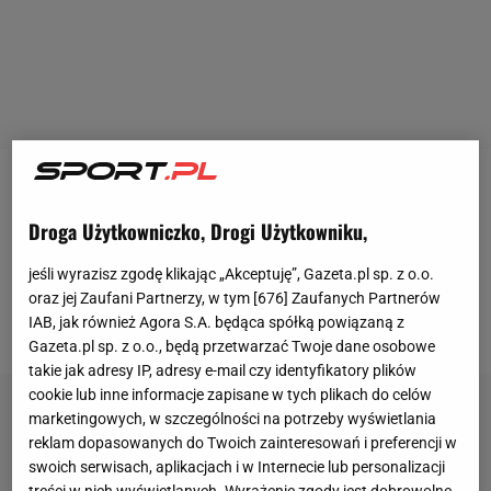
Kameruńczycy przegrali w RPA dwa pierwsze
mecze
Droga Użytkowniczko, Drogi Użytkowniku,
i żegnają się z turniejem. W pierwszym meczu
nie
dali rady Japończykom
, w drugim
przegrali z Danią
.
jeśli wyrazisz zgodę klikając „Akceptuję”, Gazeta.pl sp. z o.o.
Samuel Eto'o dał swojej drużynie prowadzenie, ale
oraz jej Zaufani Partnerzy, w tym [
676
] Zaufanych Partnerów
IAB, jak również Agora S.A. będąca spółką powiązaną z
dwie kolejne bramki padły już łupem Duńczyków.
Gazeta.pl sp. z o.o., będą przetwarzać Twoje dane osobowe
takie jak adresy IP, adresy e-mail czy identyfikatory plików
cookie lub inne informacje zapisane w tych plikach do celów
marketingowych, w szczególności na potrzeby wyświetlania
reklam dopasowanych do Twoich zainteresowań i preferencji w
swoich serwisach, aplikacjach i w Internecie lub personalizacji
treści w nich wyświetlanych. Wyrażenie zgody jest dobrowolne.