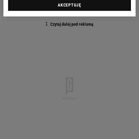
Niemczech reprezentacji Kamerunu zabrakło.
AKCEPTUJĘ