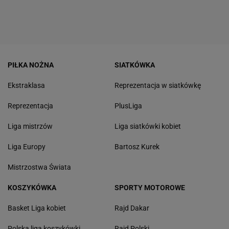
PIŁKA NOŻNA
SIATKÓWKA
Ekstraklasa
Reprezentacja w siatkówkę
Reprezentacja
PlusLiga
Liga mistrzów
Liga siatkówki kobiet
Liga Europy
Bartosz Kurek
Mistrzostwa Świata
KOSZYKÓWKA
SPORTY MOTOROWE
Basket Liga kobiet
Rajd Dakar
Polska liga koszykówki
Rajd Polski