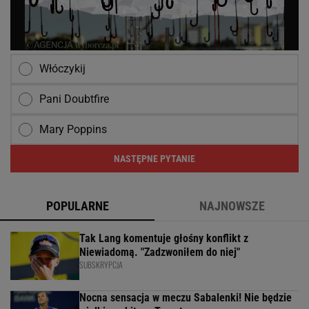
Włóczykij
Pani Doubtfire
Mary Poppins
NASTĘPNE PYTANIE
POPULARNE
NAJNOWSZE
Tak Lang komentuje głośny konflikt z
Niewiadomą. "Zadzwoniłem do niej"
SUBSKRYPCJA
Nocna sensacja w meczu Sabalenki! Nie będzie