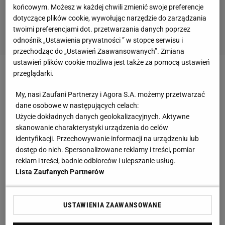
końcowym. Możesz w każdej chwili zmienić swoje preferencje
dotyczące plików cookie, wywołując narzędzie do zarządzania
twoimi preferencjami dot. przetwarzania danych poprzez
odnośnik „Ustawienia prywatności ” w stopce serwisu i
przechodząc do „Ustawień Zaawansowanych”. Zmiana
ustawień plików cookie możliwa jest także za pomocą ustawień
przeglądarki.
Mistrzostwa świata
nie są niewątpliwie ulubionym
turniejem
piłkarza
Interu Mediolan
. Eto'o debiutował
My, nasi Zaufani Partnerzy i Agora S.A. możemy przetwarzać
dane osobowe w następujących celach:
na mundialu we
Francji
, gdzie był najmłodszym
Użycie dokładnych danych geolokalizacyjnych. Aktywne
zawodnikiem turnieju (miał 17 lat). Nie strzelił
skanowanie charakterystyki urządzenia do celów
jednak ani jeden bramki, a jego reprezentacja
identyfikacji. Przechowywanie informacji na urządzeniu lub
pożegnała się z finałami już po pierwszej rundzie.
dostęp do nich. Spersonalizowane reklamy i treści, pomiar
reklam i treści, badnie odbiorców i ulepszanie usług.
Lista Zaufanych Partnerów
Cztery lata później było podobnie. Kamerun odpadł
po meczach z Niemcami, Irlandią i Arabią Saudyjską.
Gwiazdor Interu Mediolan zdobył na boiskach Korei i
USTAWIENIA ZAAWANSOWANE
Japonii jedną bramkę. Na mistrzostwach świata w