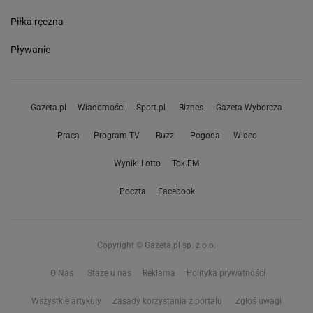
Piłka ręczna
Pływanie
Gazeta.pl
Wiadomości
Sport.pl
Biznes
Gazeta Wyborcza
Praca
Program TV
Buzz
Pogoda
Wideo
Wyniki Lotto
Tok.FM
Poczta
Facebook
Copyright © Gazeta.pl sp. z o.o.
O Nas
Staże u nas
Reklama
Polityka prywatności
Wszystkie artykuły
Zasady korzystania z portalu
Zgłoś uwagi