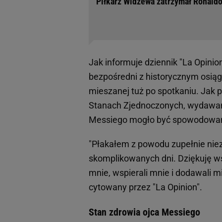
Piłkarz Widzewa zatrzymał Ronaldo
Jak informuje dziennik "La Opini
bezpośredni z historycznym osiągn
mieszanej tuż po spotkaniu. Jak 
Stanach Zjednoczonych, wydawan
Messiego mogło być spowodowane
"Płakałem z powodu zupełnie nie
skomplikowanych dni. Dziękuję ws
mnie, wspierali mnie i dodawali mi
cytowany przez "La Opinion".
Stan zdrowia ojca Messiego