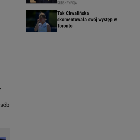
SUBSKRYPCJA
Tak Chwalińska
skomentowała swój występ w
Toronto
,
osób