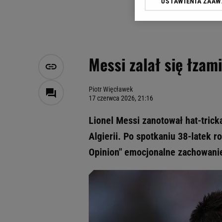
USTAWIENIA ZAA
Klikając „Akceptuję” wyra
Zaufanych Partnerów i A
dotyczące plików cookie,
odnośnik „Ustawienia pr
plików cookie możliwa je
Messi zalał się łzam
My, nasi Zaufani Partne
Użycie dokładnych danych
Przechowywanie informacji
Piotr Więcławek
17 czerwca 2026, 21:16
badnie odbiorców i uleps
Lionel Messi zanotował hat-tric
Algierii. Po spotkaniu 38-latek r
Opinion" emocjonalne zachowanie