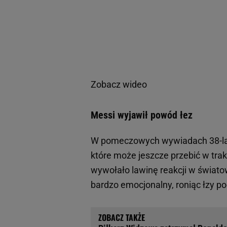
Zobacz wideo
Messi wyjawił powód łez
W pomeczowych wywiadach 38-late
które może jeszcze przebić w tr
wywołało lawinę reakcji w świato
bardzo emocjonalny, roniąc łzy 