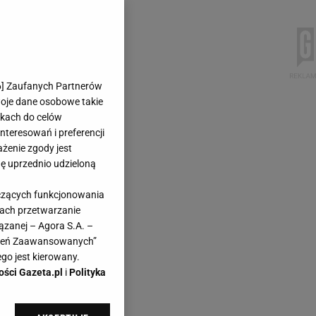
6
] Zaufanych Partnerów
woje dane osobowe takie
likach do celów
teresowań i preferencji
ażenie zgody jest
dę uprzednio udzieloną
yczących funkcjonowania
kach przetwarzanie
ązanej – Agora S.A. –
awień Zaawansowanych”
go jest kierowany.
ości Gazeta.pl
i
Polityka