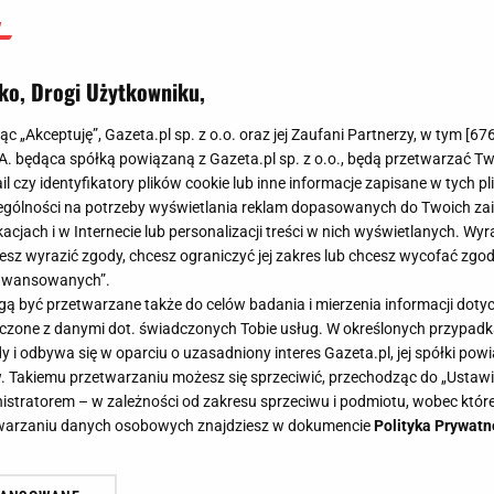
ko, Drogi Użytkowniku,
jąc „Akceptuję”, Gazeta.pl sp. z o.o. oraz jej Zaufani Partnerzy, w tym [
67
.A. będąca spółką powiązaną z Gazeta.pl sp. z o.o., będą przetwarzać T
ail czy identyfikatory plików cookie lub inne informacje zapisane w tych p
gólności na potrzeby wyświetlania reklam dopasowanych do Twoich zain
acjach i w Internecie lub personalizacji treści w nich wyświetlanych. Wyr
cesz wyrazić zgody, chcesz ograniczyć jej zakres lub chcesz wycofać zgo
aawansowanych”.
 być przetwarzane także do celów badania i mierzenia informacji dot
 łączone z danymi dot. świadczonych Tobie usług. W określonych przypad
i odbywa się w oparciu o uzasadniony interes Gazeta.pl, jej spółki powi
. Takiemu przetwarzaniu możesz się sprzeciwić, przechodząc do „Ust
nistratorem – w zależności od zakresu sprzeciwu i podmiotu, wobec które
etwarzaniu danych osobowych znajdziesz w dokumencie
Polityka Prywatn