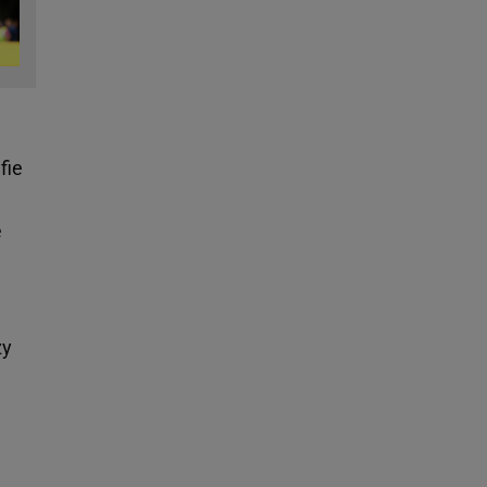
fie
e
zy