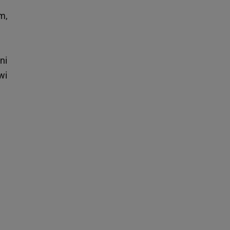
m,
ni
wi