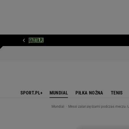
WIADOMOŚCI
NEXT
SPORT
PLOTEK
D
SPORT.PL+
MUNDIAL
PIŁKA NOŻNA
TENIS
Mundial
Messi zalał się łzami podczas meczu. 