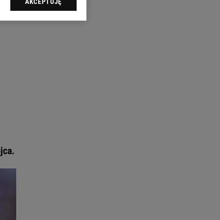
AKCEPTUJĘ
l sp. z o.o., jej
ić swoje preferencje
arzania danych poprzez
ych”. Zmiana ustawień
ach:
 celów identyfikacji.
omiar reklam i treści,
jca.