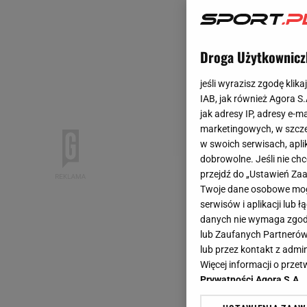
Droga Użytkownicz
jeśli wyrazisz zgodę klika
IAB, jak również Agora S
jak adresy IP, adresy e-m
marketingowych, w szcze
w swoich serwisach, aplik
dobrowolne. Jeśli nie ch
przejdź do „Ustawień Z
Twoje dane osobowe mogą
serwisów i aplikacji lub
danych nie wymaga zgody 
lub Zaufanych Partnerów
lub przez kontakt z admi
Więcej informacji o prz
Prywatności Agora S.A.