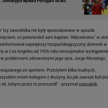
. Sensacyjna wpadka Portugalii na MŚ
on" łzy zawodnika nie były spowodowane w sposób
ięciem, co potwierdził sam kapitan "Albicelestes" w stre
poinformował największy hiszpańskojęzyczny dziennik w
y w Los Angeles od 1926 roku emocjonalne wystąpieni
 problemami zdrowotnymi jego ojca, Jorge Messiego.
związanego ze sportem. Przeżyłem kilka trudnych,
zystkim moim kolegom z drużyny, bo jak zawsze byli pr
 sił, żebym przez to przeszedł" - przyznał
zawodnik