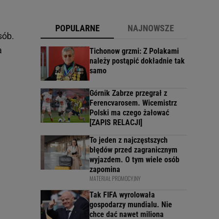
POPULARNE
NAJNOWSZE
sób.
a
Tichonow grzmi: Z Polakami
należy postąpić dokładnie tak
samo
Górnik Zabrze przegrał z
Ferencvarosem. Wicemistrz
Polski ma czego żałować
[ZAPIS RELACJI]
To jeden z najczęstszych
błędów przed zagranicznym
wyjazdem. O tym wiele osób
zapomina
MATERIAŁ PROMOCYJNY
Tak FIFA wyrolowała
gospodarzy mundialu. Nie
chce dać nawet miliona