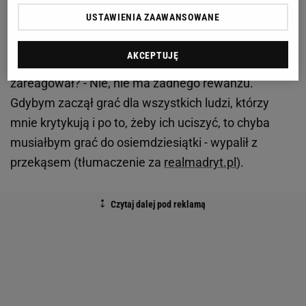
Napastnik został bowiem zapytany, czy to spotkanie
USTAWIENIA ZAAWANSOWANE
było dla niego pewną formą rewanżu. Na Mbappe w
ostatnich miesiącach spadała bowiem dość spora
AKCEPTUJĘ
krytyka ze strony francuskich mediów. Jak na to
zareagował? - Nie, nie ma żadnego rewanżu.
Gdybym zaczął grać dla wszystkich ludzi, którzy
mnie krytykują i po to, żeby ich uciszyć, to chyba
musiałbym grać do osiemdziesiątki - wypalił z
przekąsem (tłumaczenie za
realmadryt.pl
).