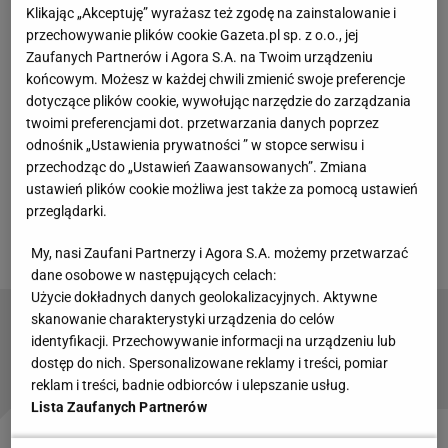
Klikając „Akceptuję” wyrażasz też zgodę na zainstalowanie i
przechowywanie plików cookie Gazeta.pl sp. z o.o., jej
Mbappe odpowiedział krytykom. "Gdybym zaczął
Zaufanych Partnerów i Agora S.A. na Twoim urządzeniu
grać dla nich..."
końcowym. Możesz w każdej chwili zmienić swoje preferencje
dotyczące plików cookie, wywołując narzędzie do zarządzania
twoimi preferencjami dot. przetwarzania danych poprzez
We wtorkowym meczu Mbappe strzelił swojego 57. i
odnośnik „Ustawienia prywatności ” w stopce serwisu i
58. gola w narodowych barwach. Dzięki temu
przechodząc do „Ustawień Zaawansowanych”. Zmiana
wyprzedził pod tym względem Oliviera Giroud. Po
ustawień plików cookie możliwa jest także za pomocą ustawień
przeglądarki.
wszystkim udzielił wywiadu francuskiej stacji M6. W
pewnym momencie popisał się błyskotliwą ripostą.
My, nasi Zaufani Partnerzy i Agora S.A. możemy przetwarzać
dane osobowe w następujących celach:
Użycie dokładnych danych geolokalizacyjnych. Aktywne
skanowanie charakterystyki urządzenia do celów
Oto tabela grupy J na MŚ po wyczynie
identyfikacji. Przechowywanie informacji na urządzeniu lub
Austriaków i popisie Messiego
dostęp do nich. Spersonalizowane reklamy i treści, pomiar
reklam i treści, badnie odbiorców i ulepszanie usług.
Lista Zaufanych Partnerów