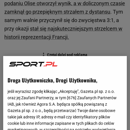
podaniu Olise otworzył wynik, a w doliczonym czasie
zamknął go przepięknym strzałem z dystansu
. Tym
samym walnie przyczynił się do zwycięstwa 3:1, a
przy okazji
stał się najskuteczniejszym strzelcem w
historii reprezentacji Francji.
Droga Użytkowniczko, Drogi Użytkowniku,
jeśli wyrazisz zgodę klikając „Akceptuję”, Gazeta.pl sp. z o.o.
oraz jej Zaufani Partnerzy, w tym [
676
] Zaufanych Partnerów
IAB, jak również Agora S.A. będąca spółką powiązaną z
Gazeta.pl sp. z o.o., będą przetwarzać Twoje dane osobowe
takie jak adresy IP, adresy e-mail czy identyfikatory plików
cookie lub inne informacje zapisane w tych plikach do celów
marketingowych, w szczególności na potrzeby wyświetlania