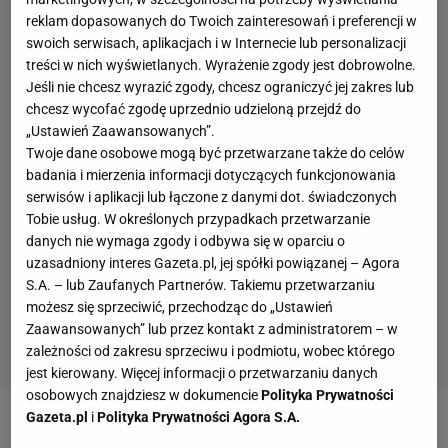
reklam dopasowanych do Twoich zainteresowań i preferencji w
swoich serwisach, aplikacjach i w Internecie lub personalizacji
treści w nich wyświetlanych. Wyrażenie zgody jest dobrowolne.
Jeśli nie chcesz wyrazić zgody, chcesz ograniczyć jej zakres lub
chcesz wycofać zgodę uprzednio udzieloną przejdź do
„Ustawień Zaawansowanych”.
Twoje dane osobowe mogą być przetwarzane także do celów
badania i mierzenia informacji dotyczących funkcjonowania
serwisów i aplikacji lub łączone z danymi dot. świadczonych
Tobie usług. W określonych przypadkach przetwarzanie
danych nie wymaga zgody i odbywa się w oparciu o
uzasadniony interes Gazeta.pl, jej spółki powiązanej – Agora
S.A. – lub Zaufanych Partnerów. Takiemu przetwarzaniu
możesz się sprzeciwić, przechodząc do „Ustawień
Zaawansowanych” lub przez kontakt z administratorem – w
zależności od zakresu sprzeciwu i podmiotu, wobec którego
jest kierowany. Więcej informacji o przetwarzaniu danych
osobowych znajdziesz w dokumencie
Polityka Prywatności
Gazeta.pl
i
Polityka Prywatności Agora S.A.
Zobacz wideo