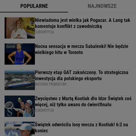
POPULARNE
NAJNOWSZE
Niewiadoma jest wielka jak Pogacar. A Lang tak
komentuje konflikt z zawodniczką
SUBSKRYPCJA
Nocna sensacja w meczu Sabalenki! Nie będzie
wielkiego hitu w Toronto
Pierwszy etap GAT zakończony. To strategiczna
inwestycja dla polskiego eksportu
MATERIAŁ PROMOCYJNY
Zwycięstwo z Martą Kostiuk dło Idze Świątek coś
więcej, niż tylko awans do ćwierćfinału
SUBSKRYPCJA
Świątek odwróciła losy meczu z Kostiuk! 6:2 na
koniec