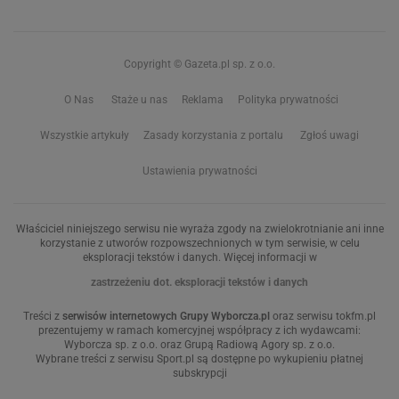
Copyright © Gazeta.pl sp. z o.o.
O Nas
Staże u nas
Reklama
Polityka prywatności
Wszystkie artykuły
Zasady korzystania z portalu
Zgłoś uwagi
Ustawienia prywatności
Właściciel niniejszego serwisu nie wyraża zgody na zwielokrotnianie ani inne
korzystanie z utworów rozpowszechnionych w tym serwisie, w celu
eksploracji tekstów i danych. Więcej informacji w
zastrzeżeniu dot. eksploracji tekstów i danych
Treści z
serwisów internetowych Grupy Wyborcza.pl
oraz serwisu tokfm.pl
prezentujemy w ramach komercyjnej współpracy z ich wydawcami:
Wyborcza sp. z o.o. oraz Grupą Radiową Agory sp. z o.o.
Wybrane treści z serwisu Sport.pl są dostępne po wykupieniu płatnej
subskrypcji