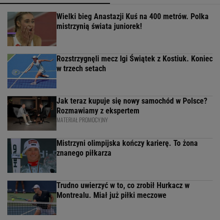
Wielki bieg Anastazji Kuś na 400 metrów. Polka
mistrzynią świata juniorek!
Rozstrzygnęli mecz Igi Świątek z Kostiuk. Koniec
w trzech setach
Jak teraz kupuje się nowy samochód w Polsce?
Rozmawiamy z ekspertem
MATERIAŁ PROMOCYJNY
Mistrzyni olimpijska kończy karierę. To żona
znanego piłkarza
Trudno uwierzyć w to, co zrobił Hurkacz w
Montrealu. Miał już piłki meczowe