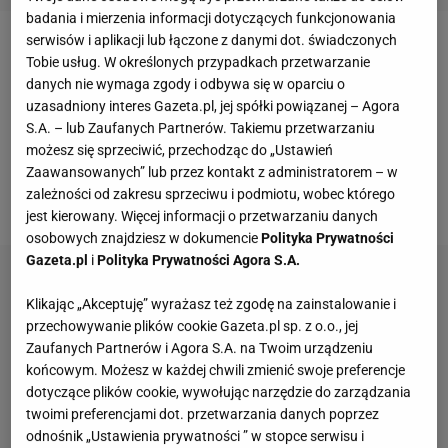
badania i mierzenia informacji dotyczących funkcjonowania
serwisów i aplikacji lub łączone z danymi dot. świadczonych
To był pierwszy występ Polaków na mistrzostwach
Tobie usług. W określonych przypadkach przetwarzanie
świata. Szymon Marciniak oraz jego asystenci -
danych nie wymaga zgody i odbywa się w oparciu o
uzasadniony interes Gazeta.pl, jej spółki powiązanej – Agora
Tomasz Listkiewicz i Adam Kupsik - oraz szef ekipy
S.A. – lub Zaufanych Partnerów. Takiemu przetwarzaniu
VAR - Tomasz Kwiatkowski - byli sędziami
meczu
możesz się sprzeciwić, przechodząc do „Ustawień
aktualnych
mistrzów świata
- Argentyńczyków z
Zaawansowanych” lub przez kontakt z administratorem – w
zależności od zakresu sprzeciwu i podmiotu, wobec którego
Algierią.
jest kierowany. Więcej informacji o przetwarzaniu danych
osobowych znajdziesz w dokumencie
Polityka Prywatności
Gazeta.pl
i
Polityka Prywatności Agora S.A.
Klikając „Akceptuję” wyrażasz też zgodę na zainstalowanie i
przechowywanie plików cookie Gazeta.pl sp. z o.o., jej
Zaufanych Partnerów i Agora S.A. na Twoim urządzeniu
końcowym. Możesz w każdej chwili zmienić swoje preferencje
dotyczące plików cookie, wywołując narzędzie do zarządzania
twoimi preferencjami dot. przetwarzania danych poprzez
odnośnik „Ustawienia prywatności ” w stopce serwisu i