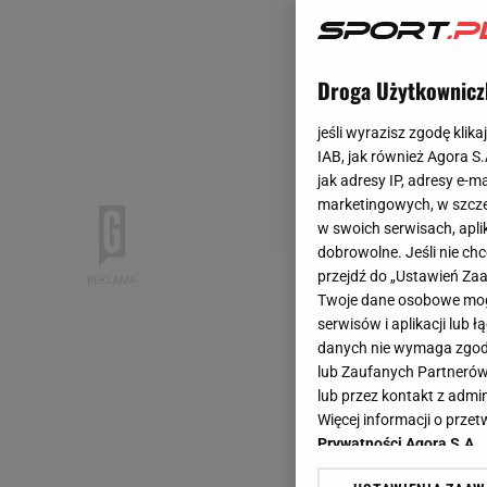
Droga Użytkownicz
jeśli wyrazisz zgodę klika
IAB, jak również Agora S
jak adresy IP, adresy e-m
marketingowych, w szcze
w swoich serwisach, aplik
dobrowolne. Jeśli nie ch
przejdź do „Ustawień Z
Twoje dane osobowe mogą
serwisów i aplikacji lub
danych nie wymaga zgody 
lub Zaufanych Partnerów
lub przez kontakt z admi
Więcej informacji o prz
Prywatności Agora S.A.