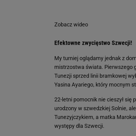
Zobacz wideo
Efektowne zwycięstwo Szwecji!
My turniej oglądamy jednak z dom
mistrzostwa świata. Pierwszego g
Tunezji sprzed linii bramkowej wybi
Yasina Ayariego, który mocnym str
22-letni pomocnik nie cieszył się
urodzony w szwedzkiej Solnie, ale
Tunezyjczykiem, a matka Marokank
występy dla Szwecji.