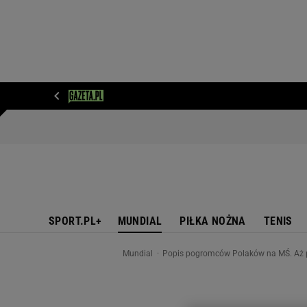
WIADOMOŚCI
NEXT
SPORT
PLOTEK
D
SPORT.PL+
MUNDIAL
PIŁKA NOŻNA
TENIS
Mundial
Popis pogromców Polaków na MŚ. Aż p