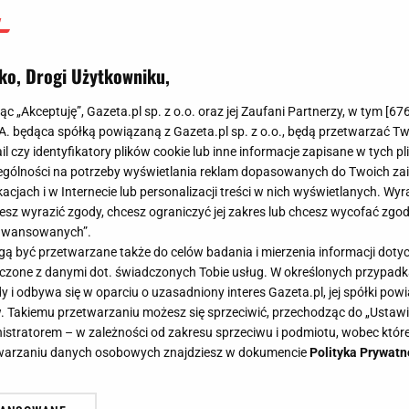
ko, Drogi Użytkowniku,
jąc „Akceptuję”, Gazeta.pl sp. z o.o. oraz jej Zaufani Partnerzy, w tym [
67
.A. będąca spółką powiązaną z Gazeta.pl sp. z o.o., będą przetwarzać T
ail czy identyfikatory plików cookie lub inne informacje zapisane w tych p
gólności na potrzeby wyświetlania reklam dopasowanych do Twoich zain
acjach i w Internecie lub personalizacji treści w nich wyświetlanych. Wyr
cesz wyrazić zgody, chcesz ograniczyć jej zakres lub chcesz wycofać zgo
aawansowanych”.
 być przetwarzane także do celów badania i mierzenia informacji dot
 łączone z danymi dot. świadczonych Tobie usług. W określonych przypad
i odbywa się w oparciu o uzasadniony interes Gazeta.pl, jej spółki powi
. Takiemu przetwarzaniu możesz się sprzeciwić, przechodząc do „Ust
nistratorem – w zależności od zakresu sprzeciwu i podmiotu, wobec które
etwarzaniu danych osobowych znajdziesz w dokumencie
Polityka Prywatn