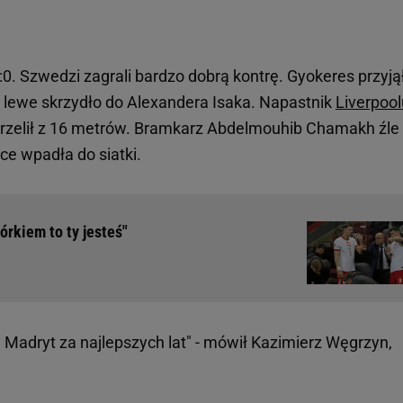
0. Szwedzi zagrali bardzo dobrą kontrę. Gyokeres przyją
a lewe skrzydło do Alexandera Isaka. Napastnik
Liverpool
 strzelił z 16 metrów. Bramkarz Abdelmouhib Chamakh źle
ęce wpadła do siatki.
órkiem to ty jesteś"
al Madryt za najlepszych lat" - mówił Kazimierz Węgrzyn,