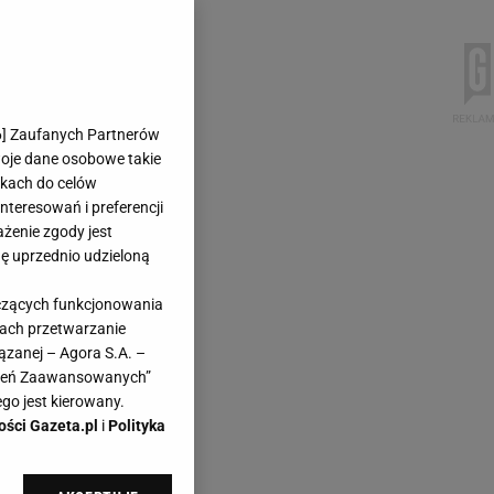
6
] Zaufanych Partnerów
woje dane osobowe takie
likach do celów
teresowań i preferencji
ażenie zgody jest
dę uprzednio udzieloną
yczących funkcjonowania
kach przetwarzanie
ązanej – Agora S.A. –
awień Zaawansowanych”
go jest kierowany.
ości Gazeta.pl
i
Polityka