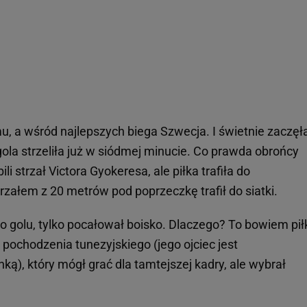
u, a wśród najlepszych biega Szwecja. I świetnie zaczęł
ola strzeliła już w siódmej minucie. Co prawda obrońcy
li strzał Victora Gyokeresa, ale piłka trafiła do
załem z 20 metrów pod poprzeczkę trafił do siatki.
 po golu, tylko pocałował boisko. Dlaczego? To bowiem pił
 pochodzenia tunezyjskiego (jego ojciec jest
ą), który mógł grać dla tamtejszej kadry, ale wybrał