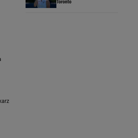
Toronto
a
karz