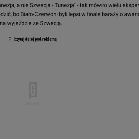
unezja, a nie Szwecja - Tunezja" - tak mówiło wielu ekspe
odzić, bo Biało-Czerwoni byli lepsi w finale baraży o awan
3 na wyjeździe ze Szwecją.