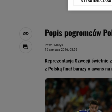
USTAWIENIA ZAA
Klikając „Akceptuję” wyra
Zaufanych Partnerów i A
dotyczące plików cookie,
odnośnik „Ustawienia pr
plików cookie możliwa je
Popis pogromców Pol
My, nasi Zaufani Partne
Użycie dokładnych danych
Przechowywanie informacji
Paweł Matys
15 czerwca 2026, 05:59
badnie odbiorców i uleps
Reprezentacja Szwecji świetnie 
z Polską finał baraży o awans na 