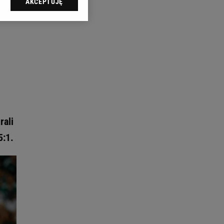
AKCEPTUJĘ
l sp. z o.o., jej
ić swoje preferencje
arzania danych poprzez
ych”. Zmiana ustawień
ach:
 celów identyfikacji.
omiar reklam i treści,
rali
5:1.