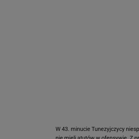
W 43. minucie Tunezyjczycy niespo
nie mieli atutów w ofensywie. Z p