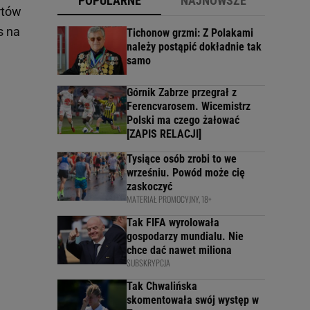
POPULARNE
NAJNOWSZE
rtów
s na
Tichonow grzmi: Z Polakami
należy postąpić dokładnie tak
samo
Górnik Zabrze przegrał z
Ferencvarosem. Wicemistrz
Polski ma czego żałować
[ZAPIS RELACJI]
Tysiące osób zrobi to we
wrześniu. Powód może cię
zaskoczyć
MATERIAŁ PROMOCYJNY, 18+
Tak FIFA wyrolowała
gospodarzy mundialu. Nie
chce dać nawet miliona
SUBSKRYPCJA
Tak Chwalińska
skomentowała swój występ w