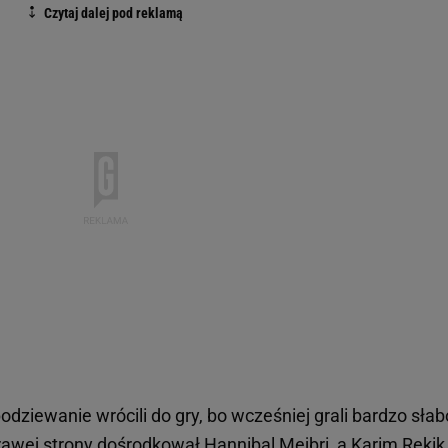
dziewanie wrócili do gry, bo wcześniej grali bardzo słabo
rawej strony dośrodkował Hannibal Mejbri, a Karim Rekik