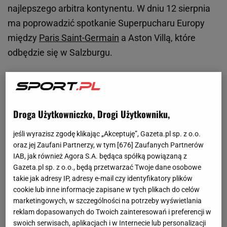
najlepszego arbitra kontynentu. W dniu 12 sierpnia
ma poprowadzić spotkanie Superpucharu Europy
między
Paris Saint-Germain
a Aston Villą, które
odbędzie się w Salzburgu.
Droga Użytkowniczko, Drogi Użytkowniku,
jeśli wyrazisz zgodę klikając „Akceptuję”, Gazeta.pl sp. z o.o.
oraz jej Zaufani Partnerzy, w tym [
676
] Zaufanych Partnerów
IAB, jak również Agora S.A. będąca spółką powiązaną z
Gazeta.pl sp. z o.o., będą przetwarzać Twoje dane osobowe
takie jak adresy IP, adresy e-mail czy identyfikatory plików
cookie lub inne informacje zapisane w tych plikach do celów
marketingowych, w szczególności na potrzeby wyświetlania
reklam dopasowanych do Twoich zainteresowań i preferencji w
swoich serwisach, aplikacjach i w Internecie lub personalizacji