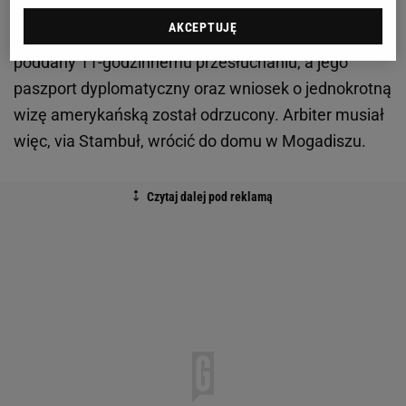
somalijską organizacją terrorystyczną Al-Shabaab.
AKCEPTUJĘ
Po dotarciu na lotnisku w Miami Artan został
poddany 11-godzinnemu przesłuchaniu, a jego
paszport dyplomatyczny oraz wniosek o jednokrotną
wizę amerykańską został odrzucony. Arbiter musiał
więc, via Stambuł, wrócić do domu w Mogadiszu.