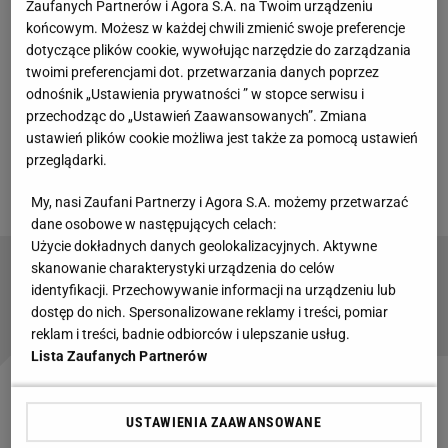
Zaufanych Partnerów i Agora S.A. na Twoim urządzeniu
Artan nie posędziuje mundialu, ale... dostanie za to
końcowym. Możesz w każdej chwili zmienić swoje preferencje
pieniądze
dotyczące plików cookie, wywołując narzędzie do zarządzania
twoimi preferencjami dot. przetwarzania danych poprzez
odnośnik „Ustawienia prywatności ” w stopce serwisu i
Sprawa sędziego z Somalii jest co najmniej
przechodząc do „Ustawień Zaawansowanych”. Zmiana
kontrowersyjna. Wygląda na to, że FIFA uległa
ustawień plików cookie możliwa jest także za pomocą ustawień
naciskom Stanów Zjednoczonych, a teraz próbuje
przeglądarki.
wyjść z tej sytuacji z twarzą.
My, nasi Zaufani Partnerzy i Agora S.A. możemy przetwarzać
dane osobowe w następujących celach:
Użycie dokładnych danych geolokalizacyjnych. Aktywne
skanowanie charakterystyki urządzenia do celów
Dzisiaj na mundialu: To będzie najtrudniejszy
identyfikacji. Przechowywanie informacji na urządzeniu lub
dzień dla... Polaków
dostęp do nich. Spersonalizowane reklamy i treści, pomiar
reklam i treści, badnie odbiorców i ulepszanie usług.
Lista Zaufanych Partnerów
Oficjalnym powodem niewpuszczenia Omara Artana
USTAWIENIA ZAAWANSOWANE
do USA miały być jego rzekome powiązania z