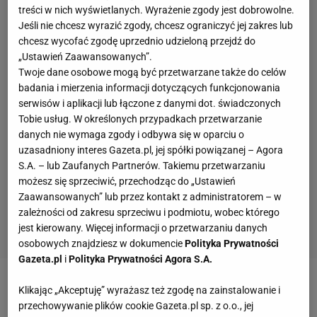
treści w nich wyświetlanych. Wyrażenie zgody jest dobrowolne.
Jeśli nie chcesz wyrazić zgody, chcesz ograniczyć jej zakres lub
chcesz wycofać zgodę uprzednio udzieloną przejdź do
„Ustawień Zaawansowanych”.
Twoje dane osobowe mogą być przetwarzane także do celów
badania i mierzenia informacji dotyczących funkcjonowania
serwisów i aplikacji lub łączone z danymi dot. świadczonych
Tobie usług. W określonych przypadkach przetwarzanie
danych nie wymaga zgody i odbywa się w oparciu o
uzasadniony interes Gazeta.pl, jej spółki powiązanej – Agora
S.A. – lub Zaufanych Partnerów. Takiemu przetwarzaniu
możesz się sprzeciwić, przechodząc do „Ustawień
Zaawansowanych” lub przez kontakt z administratorem – w
zależności od zakresu sprzeciwu i podmiotu, wobec którego
jest kierowany. Więcej informacji o przetwarzaniu danych
osobowych znajdziesz w dokumencie
Polityka Prywatności
Gazeta.pl
i
Polityka Prywatności Agora S.A.
Zobacz wideo
Klikając „Akceptuję” wyrażasz też zgodę na zainstalowanie i
przechowywanie plików cookie Gazeta.pl sp. z o.o., jej