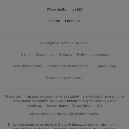
Wyniki Lotto
Tok.FM
Poczta
Facebook
Copyright © Gazeta.pl sp. z o.o.
O Nas
Staże u nas
Reklama
Polityka prywatności
Wszystkie artykuły
Zasady korzystania z portalu
Zgłoś uwagi
Ustawienia prywatności
Właściciel niniejszego serwisu nie wyraża zgody na zwielokrotnianie ani inne
korzystanie z utworów rozpowszechnionych w tym serwisie, w celu
eksploracji tekstów i danych. Więcej informacji w
zastrzeżeniu dot. eksploracji tekstów i danych
Treści z
serwisów internetowych Grupy Wyborcza.pl
oraz serwisu tokfm.pl