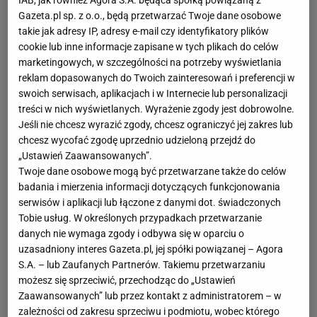
IAB, jak również Agora S.A. będąca spółką powiązaną z
Gazeta.pl sp. z o.o., będą przetwarzać Twoje dane osobowe
takie jak adresy IP, adresy e-mail czy identyfikatory plików
cookie lub inne informacje zapisane w tych plikach do celów
marketingowych, w szczególności na potrzeby wyświetlania
reklam dopasowanych do Twoich zainteresowań i preferencji w
swoich serwisach, aplikacjach i w Internecie lub personalizacji
treści w nich wyświetlanych. Wyrażenie zgody jest dobrowolne.
Jeśli nie chcesz wyrazić zgody, chcesz ograniczyć jej zakres lub
chcesz wycofać zgodę uprzednio udzieloną przejdź do
„Ustawień Zaawansowanych”.
Twoje dane osobowe mogą być przetwarzane także do celów
badania i mierzenia informacji dotyczących funkcjonowania
serwisów i aplikacji lub łączone z danymi dot. świadczonych
Tobie usług. W określonych przypadkach przetwarzanie
danych nie wymaga zgody i odbywa się w oparciu o
uzasadniony interes Gazeta.pl, jej spółki powiązanej – Agora
S.A. – lub Zaufanych Partnerów. Takiemu przetwarzaniu
możesz się sprzeciwić, przechodząc do „Ustawień
Zaawansowanych” lub przez kontakt z administratorem – w
zależności od zakresu sprzeciwu i podmiotu, wobec którego