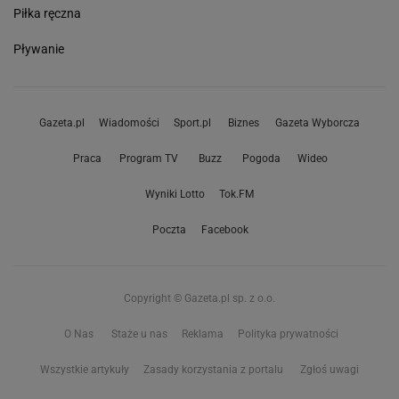
Piłka ręczna
Pływanie
Gazeta.pl
Wiadomości
Sport.pl
Biznes
Gazeta Wyborcza
Praca
Program TV
Buzz
Pogoda
Wideo
Wyniki Lotto
Tok.FM
Poczta
Facebook
Copyright © Gazeta.pl sp. z o.o.
O Nas
Staże u nas
Reklama
Polityka prywatności
Wszystkie artykuły
Zasady korzystania z portalu
Zgłoś uwagi