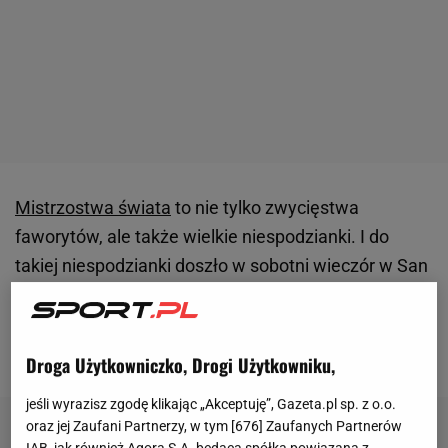
Mistrzostwa świata
to nie tylko zwycięstwa
faworytów, ale także wielkie niespodzianki. I do
takiej niespodzianki doszło w sobotni wieczór w San
Francisco. Szwajcaria zremisowała z Katarem (1:1),
gola na wagę utraty punktów rywal strzelił jej w
doliczonym czasie
gry
.
Droga Użytkowniczko, Drogi Użytkowniku,
jeśli wyrazisz zgodę klikając „Akceptuję”, Gazeta.pl sp. z o.o.
oraz jej Zaufani Partnerzy, w tym [
676
] Zaufanych Partnerów