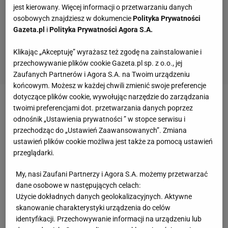
jest kierowany. Więcej informacji o przetwarzaniu danych
osobowych znajdziesz w dokumencie
Polityka Prywatności
Gazeta.pl
i
Polityka Prywatności Agora S.A.
Klikając „Akceptuję” wyrażasz też zgodę na zainstalowanie i
przechowywanie plików cookie Gazeta.pl sp. z o.o., jej
Zaufanych Partnerów i Agora S.A. na Twoim urządzeniu
końcowym. Możesz w każdej chwili zmienić swoje preferencje
dotyczące plików cookie, wywołując narzędzie do zarządzania
Zobacz wideo
Zmarnowane zgrupowanie.
twoimi preferencjami dot. przetwarzania danych poprzez
odnośnik „Ustawienia prywatności ” w stopce serwisu i
Najgorsze za kadencji Jana Urbana
przechodząc do „Ustawień Zaawansowanych”. Zmiana
ustawień plików cookie możliwa jest także za pomocą ustawień
Szwajcaria skompromitowała się na całego. Oto
przeglądarki.
słowa jej selekcjonera
My, nasi Zaufani Partnerzy i Agora S.A. możemy przetwarzać
dane osobowe w następujących celach:
"Szwajcarzy postawili na totalny minimalizm i prawie
Użycie dokładnych danych geolokalizacyjnych. Aktywne
skanowanie charakterystyki urządzenia do celów
za to zapłacili, bo w 90. minucie zostawili w polu
identyfikacji. Przechowywanie informacji na urządzeniu lub
karnym niepilnowanego Ahmeda Alaaeldina, który