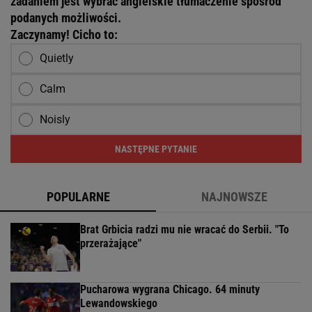
zadaniem jest wybrać angielskie tłumaczenie spośród
podanych możliwości.
Zaczynamy! Cicho to:
Quietly
Calm
Noisly
NASTĘPNE PYTANIE
POPULARNE
NAJNOWSZE
Brat Grbicia radzi mu nie wracać do Serbii. "To
przerażające"
Pucharowa wygrana Chicago. 64 minuty
Lewandowskiego