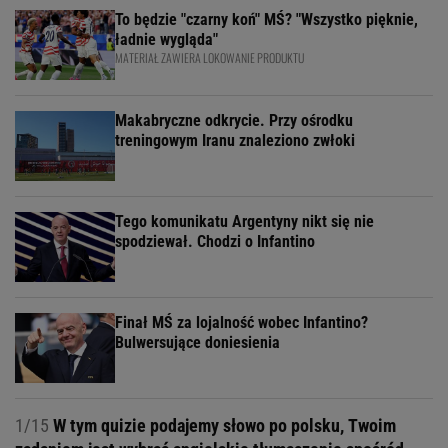
To będzie "czarny koń" MŚ? "Wszystko pięknie,
ładnie wygląda"
MATERIAŁ ZAWIERA LOKOWANIE PRODUKTU
Makabryczne odkrycie. Przy ośrodku
treningowym Iranu znaleziono zwłoki
Tego komunikatu Argentyny nikt się nie
spodziewał. Chodzi o Infantino
Finał MŚ za lojalność wobec Infantino?
Bulwersujące doniesienia
1/15
W tym quizie podajemy słowo po polsku, Twoim