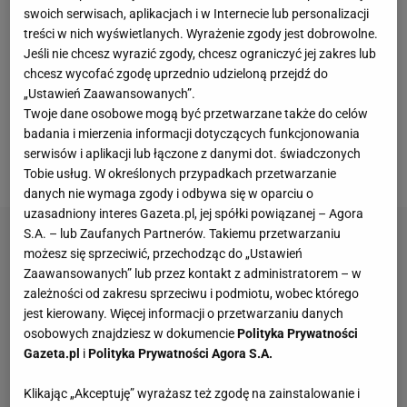
świata. Przełamanie tej passy ma przyjść na
swoich serwisach, aplikacjach i w Internecie lub personalizacji
amerykańskim
mundialu
. Harry Kane ma
treści w nich wyświetlanych. Wyrażenie zgody jest dobrowolne.
Jeśli nie chcesz wyrazić zgody, chcesz ograniczyć jej zakres lub
poprowadzić reprezentację na najwyższe szczyty.
chcesz wycofać zgodę uprzednio udzieloną przejdź do
Napastnik Bayernu Monachium jest w znakomitej
„Ustawień Zaawansowanych”.
formie i jeżeli zaprezentuje ją w najbliższych
Twoje dane osobowe mogą być przetwarzane także do celów
badania i mierzenia informacji dotyczących funkcjonowania
tygodniach, na Wyspach Brytyjskich może
serwisów i aplikacji lub łączone z danymi dot. świadczonych
zapanować wielka radość.
Tobie usług. W określonych przypadkach przetwarzanie
danych nie wymaga zgody i odbywa się w oparciu o
uzasadniony interes Gazeta.pl, jej spółki powiązanej – Agora
S.A. – lub Zaufanych Partnerów. Takiemu przetwarzaniu
możesz się sprzeciwić, przechodząc do „Ustawień
Zaawansowanych” lub przez kontakt z administratorem – w
zależności od zakresu sprzeciwu i podmiotu, wobec którego
jest kierowany. Więcej informacji o przetwarzaniu danych
osobowych znajdziesz w dokumencie
Polityka Prywatności
Gazeta.pl
i
Polityka Prywatności Agora S.A.
Klikając „Akceptuję” wyrażasz też zgodę na zainstalowanie i