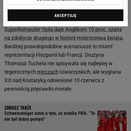
Zobacz wideo
AKCEPTUJĘ
Superkomputer Opta daje Anglikom 10 proc. szans
na zdobycie drugiego w historii mistrzostwa świata
.
Bardziej prawdopodobne scenariusze to triumf
reprezentacji Hiszpanii lub Francji. Drużyna
Thomasa Tuchela nie spisywała się najlepiej w
tegorocznych
meczach
towarzyskich, ale wygrana
3:0 nad Kostaryką odniesione 10 czerwca z
pewnością poprawiło morale.
Schweinsteiger ostro o tym, co zrobiła FIFA. "To
nie był dobry pomysł"