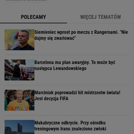
POLECAMY
WIĘCEJ TEMATÓW
Siemieniec wprost po meczu z Rangersami. "Nie
dajmy się zwariować"
Barcelona ma plan awaryjny. To może być
następca Lewandowskiego
Marciniak poprowadzi hit mistrzostw świata!
Jest decyzja FIFA
Makabryczne odkrycie. Przy ośrodku
treningowym Iranu znaleziono zwłoki