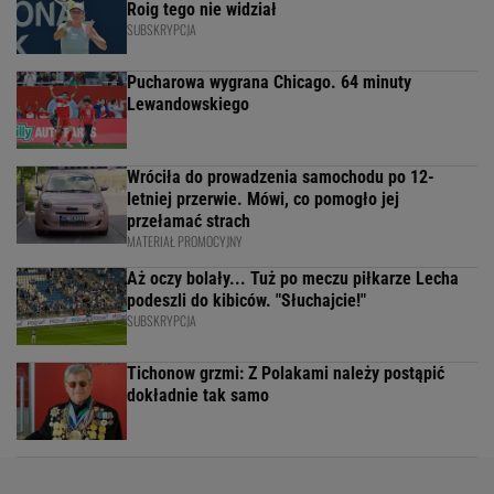
Roig tego nie widział
SUBSKRYPCJA
Pucharowa wygrana Chicago. 64 minuty
Lewandowskiego
Wróciła do prowadzenia samochodu po 12-
letniej przerwie. Mówi, co pomogło jej
przełamać strach
MATERIAŁ PROMOCYJNY
Aż oczy bolały... Tuż po meczu piłkarze Lecha
podeszli do kibiców. "Słuchajcie!"
SUBSKRYPCJA
Tichonow grzmi: Z Polakami należy postąpić
dokładnie tak samo