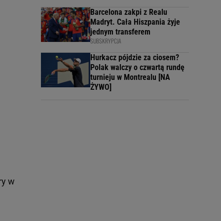
Barcelona zakpi z Realu
Madryt. Cała Hiszpania żyje
jednym transferem
SUBSKRYPCJA
Hurkacz pójdzie za ciosem?
Polak walczy o czwartą rundę
turnieju w Montrealu [NA
ŻYWO]
ry w