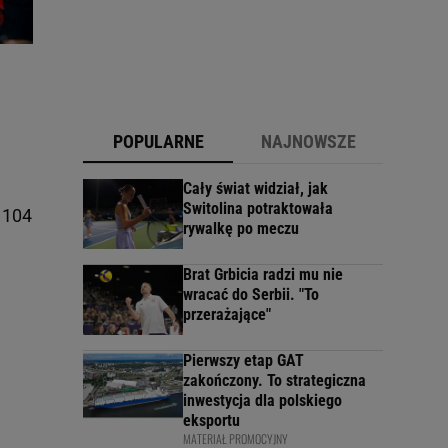
POPULARNE
NAJNOWSZE
Cały świat widział, jak
Switolina potraktowała
 104
rywalkę po meczu
Brat Grbicia radzi mu nie
wracać do Serbii. "To
przerażające"
Pierwszy etap GAT
zakończony. To strategiczna
inwestycja dla polskiego
eksportu
MATERIAŁ PROMOCYJNY