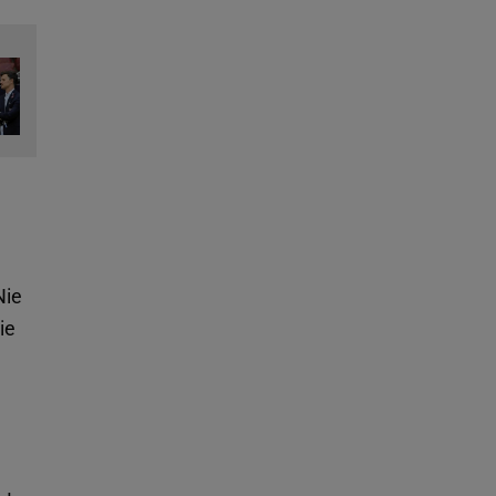
Nie
ie
.
e