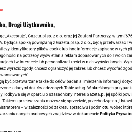
ko, Drogi Użytkowniku,
jąc „Akceptuję”, Gazeta.pl sp. z o.o. oraz jej Zaufani Partnerzy, w tym [
67
.A. będąca spółką powiązaną z Gazeta.pl sp. z o.o., będą przetwarzać T
ail czy identyfikatory plików cookie lub inne informacje zapisane w tych p
gólności na potrzeby wyświetlania reklam dopasowanych do Twoich zain
acjach i w Internecie lub personalizacji treści w nich wyświetlanych. Wyr
cesz wyrazić zgody, chcesz ograniczyć jej zakres lub chcesz wycofać zgo
aawansowanych”.
 być przetwarzane także do celów badania i mierzenia informacji dot
 łączone z danymi dot. świadczonych Tobie usług. W określonych przypad
i odbywa się w oparciu o uzasadniony interes Gazeta.pl, jej spółki powi
. Takiemu przetwarzaniu możesz się sprzeciwić, przechodząc do „Ust
nistratorem – w zależności od zakresu sprzeciwu i podmiotu, wobec które
etwarzaniu danych osobowych znajdziesz w dokumencie
Polityka Prywatn