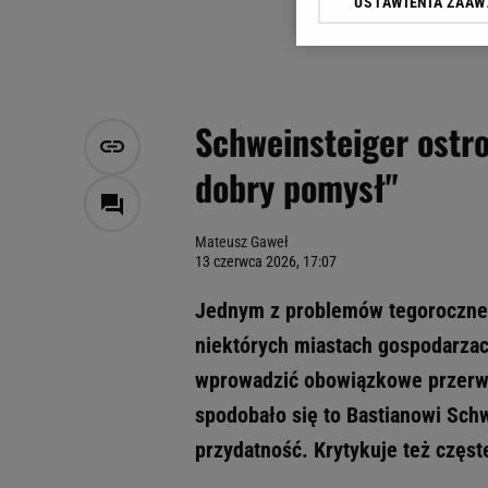
USTAWIENIA ZAA
Klikając „Akceptuję” wyra
Zaufanych Partnerów i A
dotyczące plików cookie,
odnośnik „Ustawienia pr
plików cookie możliwa je
Schweinsteiger ostro 
My, nasi Zaufani Partne
dobry pomysł"
Użycie dokładnych danych
Przechowywanie informacji
badnie odbiorców i uleps
Mateusz Gaweł
13 czerwca 2026, 17:07
Jednym z problemów tegoroczneg
niektórych miastach gospodarzac
wprowadzić obowiązkowe przerwy
spodobało się to Bastianowi Schw
przydatność. Krytykuje też częs