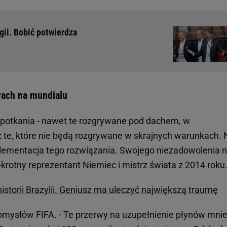
gii. Bobić potwierdza
wach na mundialu
potkania - nawet te rozgrywane pod dachem, w
 te, które nie będą rozgrywane w skrajnych warunkach. 
lementacja tego rozwiązania. Swojego niezadowolenia n
-krotny reprezentant Niemiec i mistrz świata z 2014 roku
historii Brazylii. Geniusz ma uleczyć największą traumę
 pomysłów FIFA. - Te przerwy na uzupełnienie płynów mni