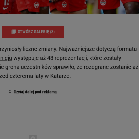
OTWÓRZ GALERIĘ
(3)
zyniosły liczne zmiany. Najważniejsze dotyczą formatu
rnieju
występuje aż 48 reprezentacji, które zostały
ie grona uczestników sprawiło, że rozegrane zostanie aż
rzed czterema laty w Katarze.