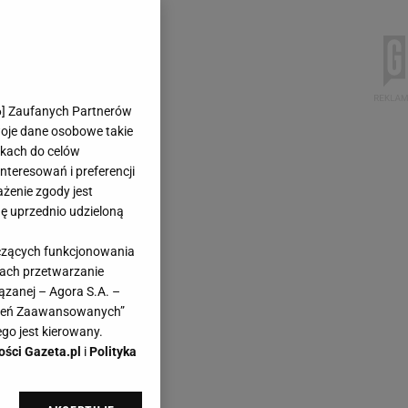
6
] Zaufanych Partnerów
woje dane osobowe takie
likach do celów
teresowań i preferencji
ażenie zgody jest
dę uprzednio udzieloną
yczących funkcjonowania
kach przetwarzanie
ązanej – Agora S.A. –
awień Zaawansowanych”
go jest kierowany.
ości Gazeta.pl
i
Polityka