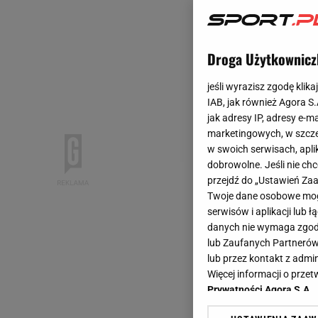
Droga Użytkownicz
jeśli wyrazisz zgodę klika
IAB, jak również Agora S
jak adresy IP, adresy e-m
marketingowych, w szcze
w swoich serwisach, aplik
dobrowolne. Jeśli nie ch
przejdź do „Ustawień Z
Twoje dane osobowe mogą
serwisów i aplikacji lub
danych nie wymaga zgody 
lub Zaufanych Partnerów
lub przez kontakt z admi
Więcej informacji o prz
Prywatności Agora S.A.