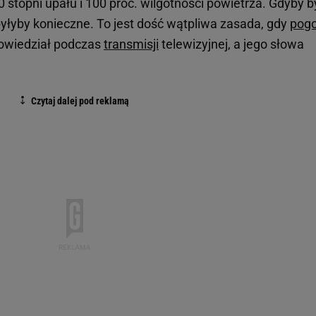
0 stopni upału i 100 proc. wilgotności powietrza. Gdyby b
byłyby konieczne. To jest dość wątpliwa zasada, gdy
pog
 powiedział podczas
transmisji
telewizyjnej, a jego słowa