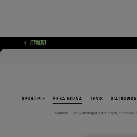
WIADOMOŚCI
NEXT
SPORT
PLOTEK
D
SPORT.PL+
PIŁKA NOŻNA
TENIS
SIATKÓWKA
Mundial
Schweinsteiger ostro o tym, co zrobiła 