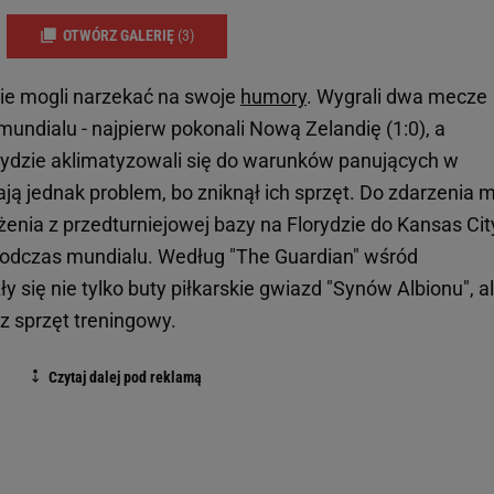
OTWÓRZ GALERIĘ
(3)
nie mogli narzekać na swoje
humory
. Wygrali dwa mecze
undialu - najpierw pokonali Nową Zelandię (1:0), a
orydzie aklimatyzowali się do warunków panujących w
ą jednak problem, bo zniknął ich sprzęt. Do zdarzenia m
enia z przedturniejowej bazy na Florydzie do Kansas Cit
podczas mundialu. Według "The Guardian" wśród
 się nie tylko buty piłkarskie gwiazd "Synów Albionu", a
raz sprzęt treningowy.