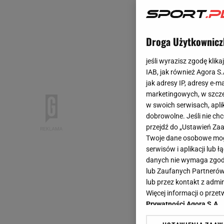
Droga Użytkownicz
jeśli wyrazisz zgodę klika
IAB, jak również Agora S
jak adresy IP, adresy e-m
marketingowych, w szcze
w swoich serwisach, aplik
dobrowolne. Jeśli nie ch
przejdź do „Ustawień Z
Twoje dane osobowe mogą
serwisów i aplikacji lub
danych nie wymaga zgody 
lub Zaufanych Partnerów
lub przez kontakt z admi
Więcej informacji o prz
Prywatności Agora S.A.