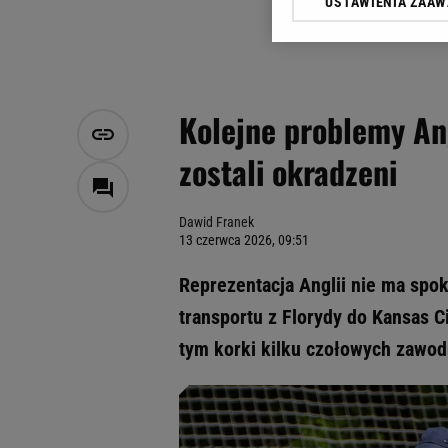
USTAWIENIA ZAA
Klikając „Akceptuję” wyra
Zaufanych Partnerów i A
dotyczące plików cookie,
odnośnik „Ustawienia pr
plików cookie możliwa je
Kolejne problemy An
My, nasi Zaufani Partne
zostali okradzeni
Użycie dokładnych danych
Przechowywanie informacji
badnie odbiorców i uleps
Dawid Franek
13 czerwca 2026, 09:51
Reprezentacja Anglii nie ma spo
transportu z Florydy do Kansas C
tym korki kilku czołowych zawod