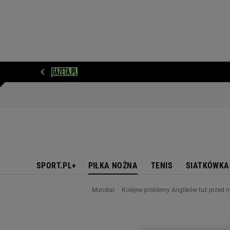
WIADOMOŚCI
NEXT
SPORT
PLOTEK
D
SPORT.PL+
PIŁKA NOŻNA
TENIS
SIATKÓWKA
Mundial
Kolejne problemy Anglików tuż przed m