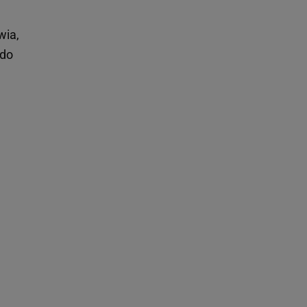
wia,
 do