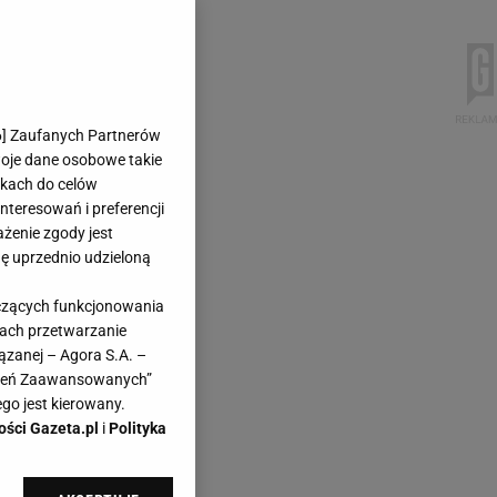
6
] Zaufanych Partnerów
woje dane osobowe takie
likach do celów
teresowań i preferencji
ażenie zgody jest
dę uprzednio udzieloną
yczących funkcjonowania
kach przetwarzanie
ązanej – Agora S.A. –
awień Zaawansowanych”
go jest kierowany.
ości Gazeta.pl
i
Polityka