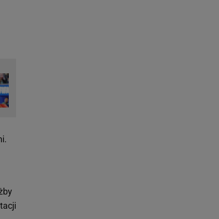
i.
użby
tacji