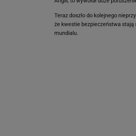
Anglii, to wywołał duże poruszeni
Teraz doszło do kolejnego nieprzy
że kwestie bezpieczeństwa stają
mundialu.