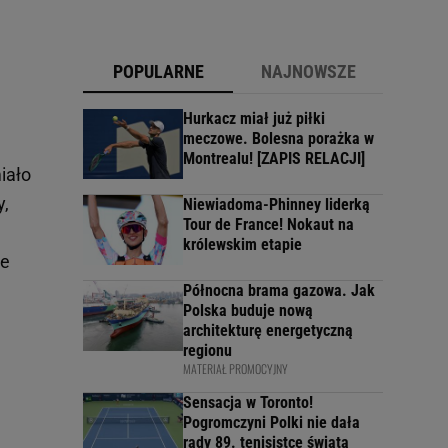
POPULARNE
NAJNOWSZE
Hurkacz miał już piłki
meczowe. Bolesna porażka w
Montrealu! [ZAPIS RELACJI]
iało
y,
Niewiadoma-Phinney liderką
Tour de France! Nokaut na
królewskim etapie
le
Północna brama gazowa. Jak
Polska buduje nową
architekturę energetyczną
regionu
MATERIAŁ PROMOCYJNY
Sensacja w Toronto!
Pogromczyni Polki nie dała
rady 89. tenisistce świata