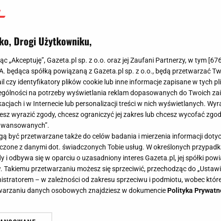
ko, Drogi Użytkowniku,
jąc „Akceptuję”, Gazeta.pl sp. z o.o. oraz jej Zaufani Partnerzy, w tym [
67
.A. będąca spółką powiązaną z Gazeta.pl sp. z o.o., będą przetwarzać T
ail czy identyfikatory plików cookie lub inne informacje zapisane w tych p
gólności na potrzeby wyświetlania reklam dopasowanych do Twoich zain
acjach i w Internecie lub personalizacji treści w nich wyświetlanych. Wyr
cesz wyrazić zgody, chcesz ograniczyć jej zakres lub chcesz wycofać zgo
aawansowanych”.
 być przetwarzane także do celów badania i mierzenia informacji dot
 łączone z danymi dot. świadczonych Tobie usług. W określonych przypad
i odbywa się w oparciu o uzasadniony interes Gazeta.pl, jej spółki powi
. Takiemu przetwarzaniu możesz się sprzeciwić, przechodząc do „Ust
nistratorem – w zależności od zakresu sprzeciwu i podmiotu, wobec które
etwarzaniu danych osobowych znajdziesz w dokumencie
Polityka Prywatn