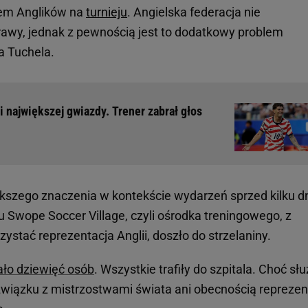
em Anglików na
turnieju
. Angielska federacja nie
wy, jednak z pewnością jest to dodatkowy problem
a Tuchela.
 największej gwiazdy. Trener zabrał głos
ększego znaczenia w kontekście wydarzeń sprzed kilku dn
u Swope Soccer Village, czyli ośrodka treningowego, z
stać reprezentacja Anglii, doszło do strzelaniny.
ało dziewięć osób
. Wszystkie trafiły do szpitala. Choć sł
 związku z mistrzostwami świata ani obecnością reprezen