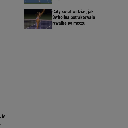
Cały świat widział, jak
Switolina potraktowała
rywalkę po meczu
wie
ę