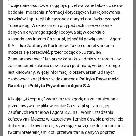
Twoje dane osobowe mogą być przetwarzane także do celów
badania i mierzenia informacji dotyczących funkcjonowania
serwisów i aplikacji lub łączone z danymi dot. świadczonych
Tobie usług. W określonych przypadkach przetwarzanie
danych nie wymaga zgody i odbywa się w oparciu o
uzasadniony interes Gazeta.pl, jej spółki powiązanej – Agora
S.A. – lub Zaufanych Partnerów. Takiemu przetwarzaniu
możesz się sprzeciwić, przechodząc do „Ustawień
Zaawansowanych” lub przez kontakt z administratorem – w
zależności od zakresu sprzeciwu i podmiotu, wobec którego
jest kierowany. Więcej informacji o przetwarzaniu danych
osobowych znajdziesz w dokumencie
Polityka Prywatności
Zobacz wideo
Gazeta.pl
i
Polityka Prywatności Agora S.A.
Klikając „Akceptuję” wyrażasz też zgodę na zainstalowanie i
Sroga krytyka mistrza świata
przechowywanie plików cookie Gazeta.pl sp. z o.o., jej
Zaufanych Partnerów i Agora S.A. na Twoim urządzeniu
Suchej nitki na organizatorach nie pozostawił mistrz
końcowym. Możesz w każdej chwili zmienić swoje preferencje
świata z 1998 roku wraz z reprezentacją Francji
dotyczące plików cookie, wywołując narzędzie do zarządzania
twoimi preferencjami dot. przetwarzania danych poprzez
Christophe Dugarry. W pierwszej kolejności odniósł