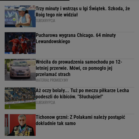
Trzy minuty i wstrząs u Igi Świątek. Szkoda, że
Roig tego nie widział
SUBSKRYPCJA
Pucharowa wygrana Chicago. 64 minuty
Lewandowskiego
Wróciła do prowadzenia samochodu po 12-
letniej przerwie. Mówi, co pomogło jej
przełamać strach
MATERIAŁ PROMOCYJNY
Aż oczy bolały... Tuż po meczu piłkarze Lecha
podeszli do kibiców. "Słuchajcie!"
SUBSKRYPCJA
Tichonow grzmi: Z Polakami należy postąpić
dokładnie tak samo