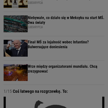
SUBSKRYPCJA
Niebywałe, co działo się w Meksyku na start MŚ.
Dwa światy
SUBSKRYPCJA
Finał MŚ za lojalność wobec Infantino?
Bulwersujące doniesienia
Wrze między organizatorami mundialu. Chcą
zrezygnować
1/15
Coś łatwego na rozgrzewkę. To: