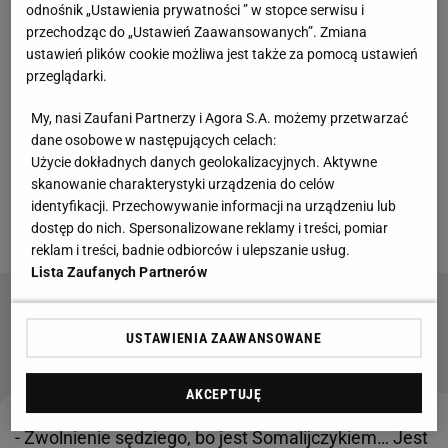
odnośnik „Ustawienia prywatności ” w stopce serwisu i
się do tematyki somalijskiego sędziego
Omara
przechodząc do „Ustawień Zaawansowanych”. Zmiana
Abdulkadira Artana, który nie został wpuszczony na
ustawień plików cookie możliwa jest także za pomocą ustawień
przeglądarki.
terytorium USA
. Arbiter, który uznawany jest za
najlepszego w swoim fachu w Afryce znalazł się w
My, nasi Zaufani Partnerzy i Agora S.A. możemy przetwarzać
gronie 52 sędziów wybranych przez FIFA do pracy w
dane osobowe w następujących celach:
Użycie dokładnych danych geolokalizacyjnych. Aktywne
trakcie mistrzostw świata. Wobec braku zgody na
skanowanie charakterystyki urządzenia do celów
przebywanie na terytorium Stanów Zjednoczonych
identyfikacji. Przechowywanie informacji na urządzeniu lub
34-latek wrócił do ojczyzny.
dostęp do nich. Spersonalizowane reklamy i treści, pomiar
reklam i treści, badnie odbiorców i ulepszanie usług.
Lista Zaufanych Partnerów
Kilka lat temu otarł się o śmierć. Dziś jest
bohaterem narodowym
USTAWIENIA ZAAWANSOWANE
AKCEPTUJĘ
- Zwolnienie sędziego, bo jest Somalijczykiem… Jest