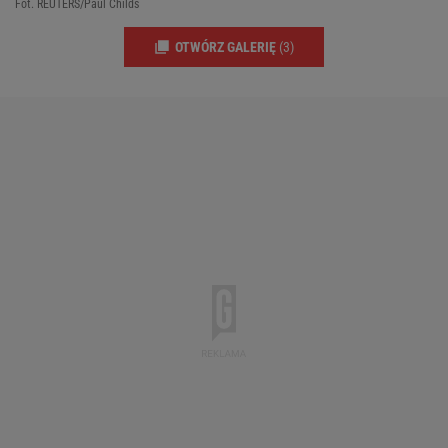
Fot. REUTERS/Paul Childs
OTWÓRZ GALERIĘ
(3)