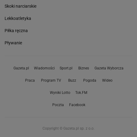
Skoki narciarskie
Lekkoatletyka
Piłka ręczna
Pływanie
Gazeta.pl
Wiadomości
Sport.pl
Biznes
Gazeta Wyborcza
Praca
Program TV
Buzz
Pogoda
Wideo
Wyniki Lotto
Tok.FM
Poczta
Facebook
Copyright © Gazeta.pl sp. z o.o.