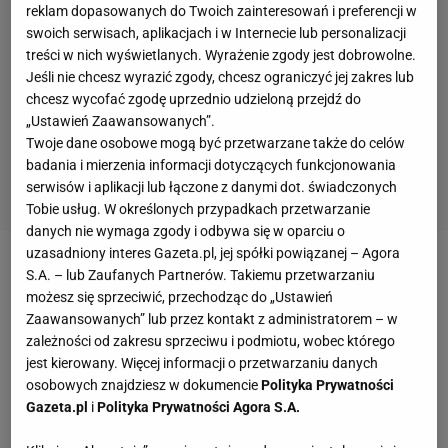
reklam dopasowanych do Twoich zainteresowań i preferencji w
swoich serwisach, aplikacjach i w Internecie lub personalizacji
treści w nich wyświetlanych. Wyrażenie zgody jest dobrowolne.
Jeśli nie chcesz wyrazić zgody, chcesz ograniczyć jej zakres lub
chcesz wycofać zgodę uprzednio udzieloną przejdź do
„Ustawień Zaawansowanych”.
Twoje dane osobowe mogą być przetwarzane także do celów
badania i mierzenia informacji dotyczących funkcjonowania
serwisów i aplikacji lub łączone z danymi dot. świadczonych
Tobie usług. W określonych przypadkach przetwarzanie
danych nie wymaga zgody i odbywa się w oparciu o
uzasadniony interes Gazeta.pl, jej spółki powiązanej – Agora
Zobacz wideo
Najgorszy mecz Lewandowskiego w
S.A. – lub Zaufanych Partnerów. Takiemu przetwarzaniu
możesz się sprzeciwić, przechodząc do „Ustawień
kadrze? Kosecki: Robert był myślami na testach
Zaawansowanych” lub przez kontakt z administratorem – w
medycznych. Może czas na koniec?
zależności od zakresu sprzeciwu i podmiotu, wobec którego
jest kierowany. Więcej informacji o przetwarzaniu danych
osobowych znajdziesz w dokumencie
Polityka Prywatności
Czesi komentują przegrany mecz na mundialu
Gazeta.pl
i
Polityka Prywatności Agora S.A.
Trzy "oczka" powędrowały zatem do Koreańczyków,