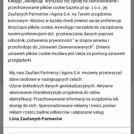
Klikając „Akceptuję” wyrażasz też zgodę na zainstalowanie i
a czeskie media nie ukrywają zawodu po pierwszym
przechowywanie plików cookie Gazeta.pl sp. z o.o., jej
Zaufanych Partnerów i Agora S.A. na Twoim urządzeniu
meczu na mundialu. Choćby remis byłby
końcowym. Możesz w każdej chwili zmienić swoje preferencje
satysfakcjonującym rezultatem, a tymczasem nasi
dotyczące plików cookie, wywołując narzędzie do zarządzania
sąsiedzi nie zdobyli nawet punktu.
twoimi preferencjami dot. przetwarzania danych poprzez
odnośnik „Ustawienia prywatności ” w stopce serwisu i
przechodząc do „Ustawień Zaawansowanych”. Zmiana
ustawień plików cookie możliwa jest także za pomocą ustawień
To koniec Polaka w słynnym klubie? Robią
przeglądarki.
wielkie porządki
My, nasi Zaufani Partnerzy i Agora S.A. możemy przetwarzać
dane osobowe w następujących celach:
Użycie dokładnych danych geolokalizacyjnych. Aktywne
skanowanie charakterystyki urządzenia do celów
"Ogromna euforia, a potem koreański zwrot akcji i
identyfikacji. Przechowywanie informacji na urządzeniu lub
zmarnowane okazje. Powrót Czechów na
mundial
dostęp do nich. Spersonalizowane reklamy i treści, pomiar
reklam i treści, badnie odbiorców i ulepszanie usług.
nie przyniósł punktów" - pisze serwis sport.cz.
Lista Zaufanych Partnerów