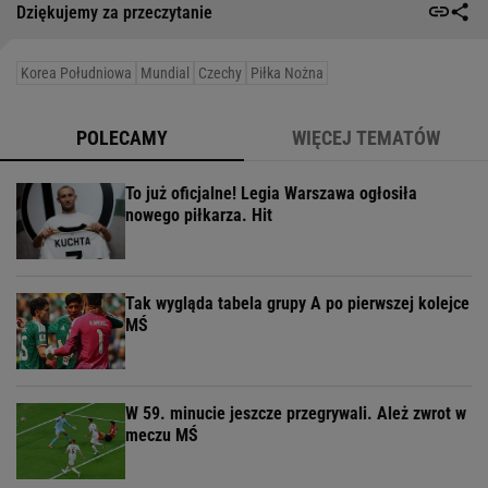
Dziękujemy za przeczytanie
Korea Południowa
Mundial
Czechy
Piłka Nożna
POLECAMY
WIĘCEJ TEMATÓW
To już oficjalne! Legia Warszawa ogłosiła
nowego piłkarza. Hit
Tak wygląda tabela grupy A po pierwszej kolejce
MŚ
W 59. minucie jeszcze przegrywali. Ależ zwrot w
meczu MŚ