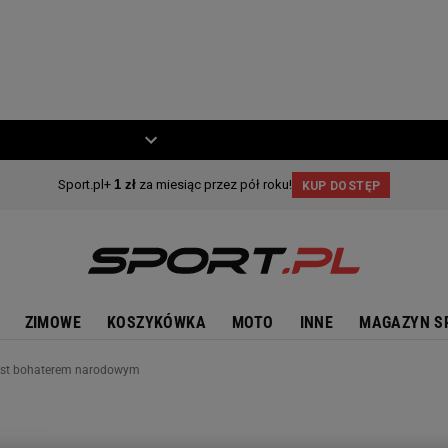
ZIECKO
MOTO
ZIMOWE
KOSZYKÓWKA
MOTO
INNE
MAGAZYN S
ś jest bohaterem narodowym