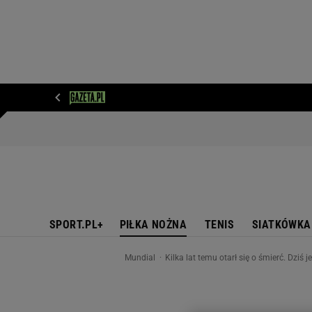
WIADOMOŚCI
NEXT
SPORT
PLOTEK
D
SPORT.PL+
PIŁKA NOŻNA
TENIS
SIATKÓWKA
Mundial
Kilka lat temu otarł się o śmierć. Dzi