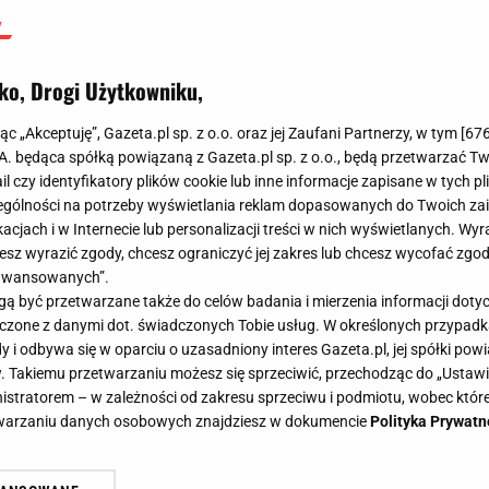
ko, Drogi Użytkowniku,
jąc „Akceptuję”, Gazeta.pl sp. z o.o. oraz jej Zaufani Partnerzy, w tym [
67
.A. będąca spółką powiązaną z Gazeta.pl sp. z o.o., będą przetwarzać T
ail czy identyfikatory plików cookie lub inne informacje zapisane w tych p
gólności na potrzeby wyświetlania reklam dopasowanych do Twoich zain
acjach i w Internecie lub personalizacji treści w nich wyświetlanych. Wyr
cesz wyrazić zgody, chcesz ograniczyć jej zakres lub chcesz wycofać zgo
aawansowanych”.
 być przetwarzane także do celów badania i mierzenia informacji dot
 łączone z danymi dot. świadczonych Tobie usług. W określonych przypad
i odbywa się w oparciu o uzasadniony interes Gazeta.pl, jej spółki powi
. Takiemu przetwarzaniu możesz się sprzeciwić, przechodząc do „Ust
nistratorem – w zależności od zakresu sprzeciwu i podmiotu, wobec które
etwarzaniu danych osobowych znajdziesz w dokumencie
Polityka Prywatn