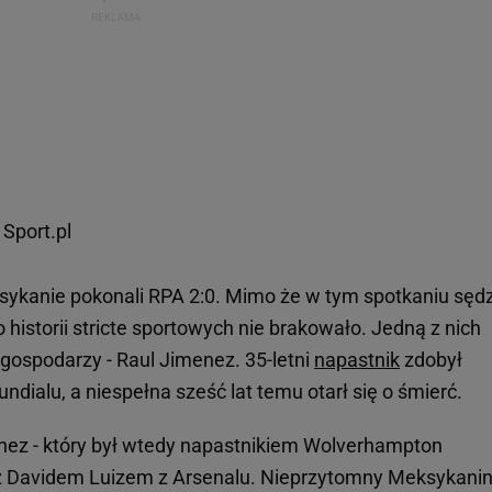
Sport.pl
ykanie pokonali RPA 2:0. Mimo że w tym spotkaniu sędz
o historii stricte sportowych nie brakowało. Jedną z nich
a gospodarzy - Raul Jimenez. 35-letni
napastnik
zdobył
dialu, a niespełna sześć lat temu otarł się o śmierć.
enez - który był wtedy napastnikiem Wolverhampton
 z Davidem Luizem z Arsenalu. Nieprzytomny Meksykani