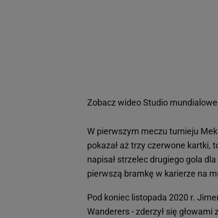
Zobacz wideo
Studio mundialowe 
W pierwszym meczu turnieju Meks
pokazał aż trzy czerwone kartki, t
napisał strzelec drugiego gola dl
pierwszą bramkę w karierze na mun
Pod koniec listopada 2020 r. Jim
Wanderers - zderzył się głowami