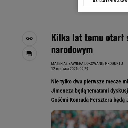
USTAWIENIA ZAA
Klikając „Akceptuję” wyra
Zaufanych Partnerów i A
dotyczące plików cookie,
odnośnik „Ustawienia pr
plików cookie możliwa je
Kilka lat temu otarł
My, nasi Zaufani Partne
narodowym
Użycie dokładnych danych
Przechowywanie informacji
badnie odbiorców i uleps
MATERIAŁ ZAWIERA LOKOWANIE PRODUKTU
12 czerwca 2026, 09:29
Nie tylko dwa pierwsze mecze mis
Jimeneza będą tematami dyskusji
Gośćmi Konrada Fersztera będą J