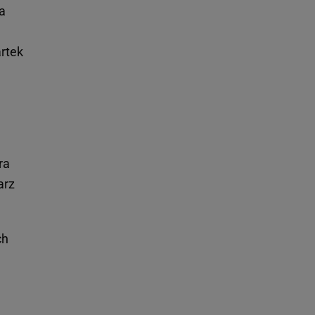
ia
artek
ra
arz
ch