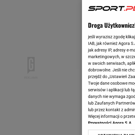
Droga Użytkownicz
jeśli wyrazisz zgodę klika
IAB, jak również Agora S
jak adresy IP, adresy e-m
marketingowych, w szcze
w swoich serwisach, aplik
dobrowolne. Jeśli nie ch
przejdź do „Ustawień Z
Twoje dane osobowe mogą
serwisów i aplikacji lub
danych nie wymaga zgody 
lub Zaufanych Partnerów
lub przez kontakt z admi
Więcej informacji o prz
Prywatności Agora S.A.