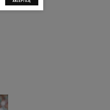
AKCEPTUJĘ
l sp. z o.o., jej
ić swoje preferencje
arzania danych poprzez
ych”. Zmiana ustawień
ach:
 celów identyfikacji.
omiar reklam i treści,