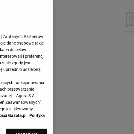
6
] Zaufanych Partnerów
woje dane osobowe takie
likach do celów
teresowań i preferencji
ażenie zgody jest
dę uprzednio udzieloną
yczących funkcjonowania
kach przetwarzanie
ązanej – Agora S.A. –
awień Zaawansowanych”
go jest kierowany.
ości Gazeta.pl
i
Polityka