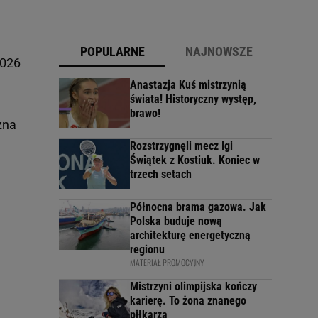
POPULARNE
NAJNOWSZE
2026
Anastazja Kuś mistrzynią
świata! Historyczny występ,
brawo!
żna
Rozstrzygnęli mecz Igi
Świątek z Kostiuk. Koniec w
trzech setach
Północna brama gazowa. Jak
Polska buduje nową
architekturę energetyczną
regionu
MATERIAŁ PROMOCYJNY
Mistrzyni olimpijska kończy
karierę. To żona znanego
piłkarza