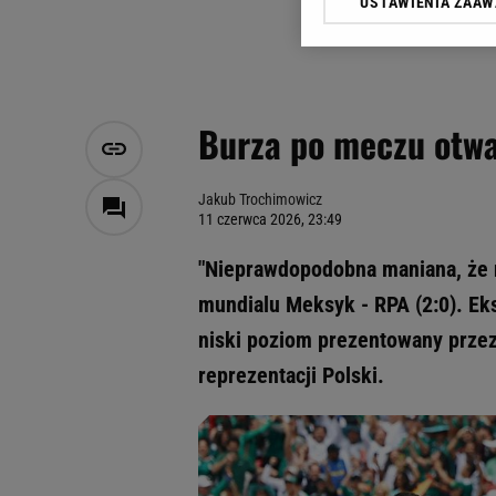
USTAWIENIA ZAA
Klikając „Akceptuję” wyra
Zaufanych Partnerów i A
dotyczące plików cookie,
odnośnik „Ustawienia pr
plików cookie możliwa je
Burza po meczu otwa
My, nasi Zaufani Partne
Użycie dokładnych danych
Przechowywanie informacji
Jakub Trochimowicz
11 czerwca 2026, 23:49
badnie odbiorców i uleps
"Nieprawdopodobna maniana, że n
mundialu Meksyk - RPA (2:0). Ek
niski poziom prezentowany przez 
reprezentacji Polski.