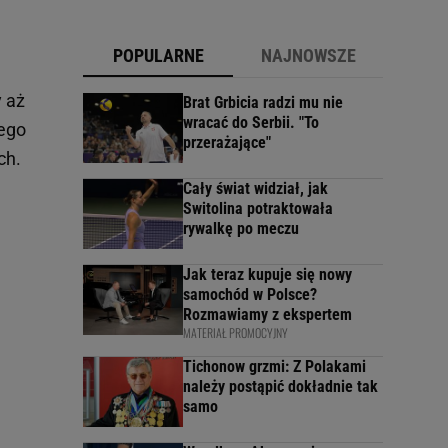
POPULARNE
NAJNOWSZE
y aż
Brat Grbicia radzi mu nie
wracać do Serbii. "To
tego
przerażające"
ch.
Cały świat widział, jak
Switolina potraktowała
rywalkę po meczu
Jak teraz kupuje się nowy
samochód w Polsce?
Rozmawiamy z ekspertem
MATERIAŁ PROMOCYJNY
Tichonow grzmi: Z Polakami
należy postąpić dokładnie tak
samo