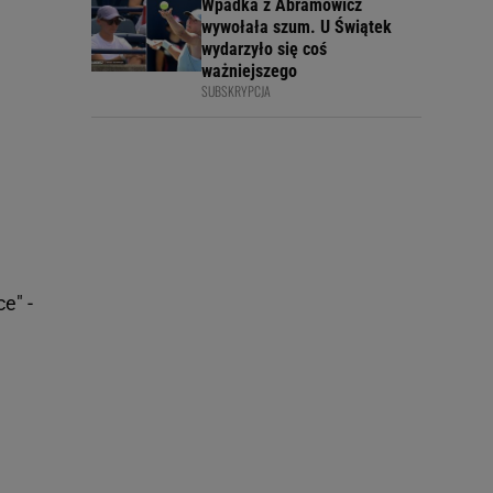
Wpadka z Abramowicz
wywołała szum. U Świątek
wydarzyło się coś
ważniejszego
SUBSKRYPCJA
e" -