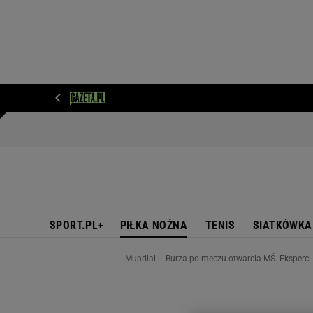
WIADOMOŚCI
NEXT
SPORT
PLOTEK
D
SPORT.PL+
PIŁKA NOŻNA
TENIS
SIATKÓWKA
Mundial
Burza po meczu otwarcia MŚ. Eksperci