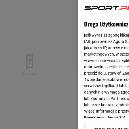
Droga Użytkownicz
jeśli wyrazisz zgodę klika
IAB, jak również Agora S
jak adresy IP, adresy e-m
marketingowych, w szcze
w swoich serwisach, aplik
dobrowolne. Jeśli nie ch
przejdź do „Ustawień Z
Twoje dane osobowe mogą
serwisów i aplikacji lub
danych nie wymaga zgody 
lub Zaufanych Partnerów
lub przez kontakt z admi
Więcej informacji o prz
Prywatności Agora S.A.