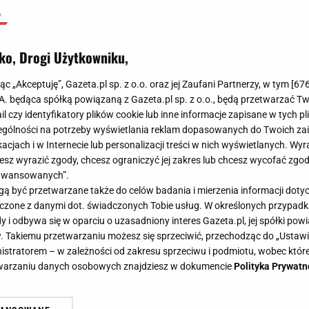
ko, Drogi Użytkowniku,
jąc „Akceptuję”, Gazeta.pl sp. z o.o. oraz jej Zaufani Partnerzy, w tym [
67
.A. będąca spółką powiązaną z Gazeta.pl sp. z o.o., będą przetwarzać T
ail czy identyfikatory plików cookie lub inne informacje zapisane w tych p
gólności na potrzeby wyświetlania reklam dopasowanych do Twoich zain
acjach i w Internecie lub personalizacji treści w nich wyświetlanych. Wyr
cesz wyrazić zgody, chcesz ograniczyć jej zakres lub chcesz wycofać zgo
aawansowanych”.
 być przetwarzane także do celów badania i mierzenia informacji dot
 łączone z danymi dot. świadczonych Tobie usług. W określonych przypad
i odbywa się w oparciu o uzasadniony interes Gazeta.pl, jej spółki powi
. Takiemu przetwarzaniu możesz się sprzeciwić, przechodząc do „Ust
nistratorem – w zależności od zakresu sprzeciwu i podmiotu, wobec które
etwarzaniu danych osobowych znajdziesz w dokumencie
Polityka Prywatn