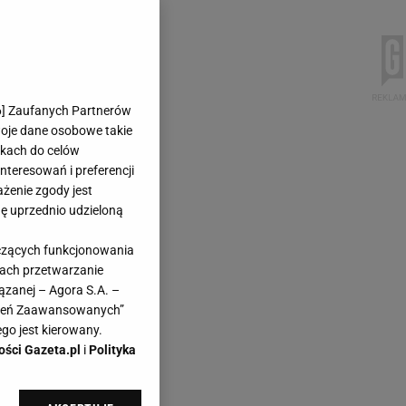
6
] Zaufanych Partnerów
woje dane osobowe takie
likach do celów
teresowań i preferencji
ażenie zgody jest
dę uprzednio udzieloną
yczących funkcjonowania
kach przetwarzanie
ązanej – Agora S.A. –
awień Zaawansowanych”
go jest kierowany.
ości Gazeta.pl
i
Polityka