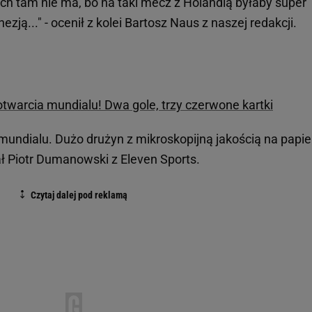
ch tam nie ma, bo na taki mecz z Holandią byłaby super
zją..." - ocenił z kolei Bartosz Naus z naszej redakcji.
warcia mundialu! Dwa gole, trzy czerwone kartki
undialu. Dużo drużyn z mikroskopijną jakością na papier
sał Piotr Dumanowski z Eleven Sports.