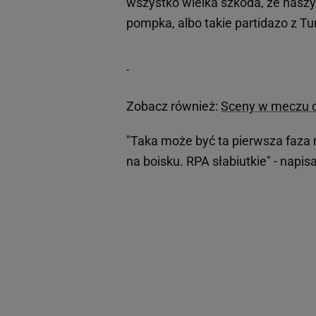
wszystko wielka szkoda, że naszy
pompka, albo takie partidazo z Tune
Zobacz również:
Sceny w meczu ot
"Taka może być ta pierwsza faza m
na boisku. RPA słabiutkie" - napi