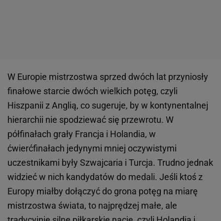
W Europie mistrzostwa sprzed dwóch lat przyniosły
finałowe starcie dwóch wielkich potęg, czyli
Hiszpanii z Anglią, co sugeruje, by w kontynentalnej
hierarchii nie spodziewać się przewrotu. W
półfinałach grały Francja i Holandia, w
ćwierćfinałach jedynymi mniej oczywistymi
uczestnikami były Szwajcaria i Turcja. Trudno jednak
widzieć w nich kandydatów do medali. Jeśli ktoś z
Europy miałby dołączyć do grona potęg na miarę
mistrzostwa świata, to najprędzej małe, ale
tradycyjnie silne piłkarskie nacje, czyli Holandia i