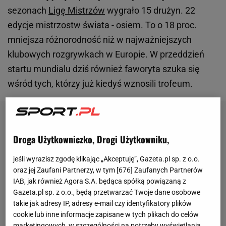
sezonach
Ligę Mistrzów
wygrało 15 drużyn. 22
edycje mistrzostw świata - osiem. To o 18 proc.
mniejsza różnorodność niż w najważniejszych
klubowych rozgrywkach w Europie. W przeddzień
startu mundialu dziś również faworyta szuka się
wśród tych, którzy już kiedyś wznosili trofeum.
Droga Użytkowniczko, Drogi Użytkowniku,
jeśli wyrazisz zgodę klikając „Akceptuję”, Gazeta.pl sp. z o.o.
oraz jej Zaufani Partnerzy, w tym [
676
] Zaufanych Partnerów
IAB, jak również Agora S.A. będąca spółką powiązaną z
Gazeta.pl sp. z o.o., będą przetwarzać Twoje dane osobowe
takie jak adresy IP, adresy e-mail czy identyfikatory plików
cookie lub inne informacje zapisane w tych plikach do celów
marketingowych, w szczególności na potrzeby wyświetlania