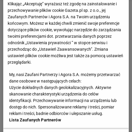
Klikając „Akceptuję” wyrażasz też zgodę na zainstalowanie i
przechowywanie plików cookie Gazeta.pl sp. z o.o., jej
Hiszpania nowym mistrzem
Zaufanych Partnerów i Agora S.A. na Twoim urządzeniu
końcowym. Możesz w każdej chwili zmienić swoje preferencje
Piłkarski panteon reprezentacyjny wbrew pozorom
dotyczące plików cookie, wywołując narzędzie do zarządzania
nie jest wyryty w skale. Hiszpanie są w nim przecież
twoimi preferencjami dot. przetwarzania danych poprzez
odnośnik „Ustawienia prywatności ” w stopce serwisu i
stosunkowo nowi. Jako jedyni pojawili się tam
przechodząc do „Ustawień Zaawansowanych”. Zmiana
dopiero w XXI w. Choć ich triumf z 2010 roku był
ustawień plików cookie możliwa jest także za pomocą ustawień
jedynym w ostatnich 76 latach przypadkiem, by
przeglądarki.
przebrnęli ćwierćfinał mundialu, wciąż są widziani
My, nasi Zaufani Partnerzy i Agora S.A. możemy przetwarzać
wśród kandydatów do zwycięstwa. Bo już raz
dane osobowe w następujących celach:
udowodnili, że potrafią. Podobnie przez lata było z
Użycie dokładnych danych geolokalizacyjnych. Aktywne
skanowanie charakterystyki urządzenia do celów
Anglikami. Teraz są podstawy, by traktować ich
identyfikacji. Przechowywanie informacji na urządzeniu lub
bardzo poważnie, bo w dwóch kontynentalnych
dostęp do nich. Spersonalizowane reklamy i treści, pomiar
turniejach
z rzędu dochodzili do finałów. Wciąż mają
reklam i treści, badnie odbiorców i ulepszanie usług.
jednak mniej mundialowych medali od Polski. Ale
Lista Zaufanych Partnerów
triumf z 1966 roku daje im podstawy, by celować