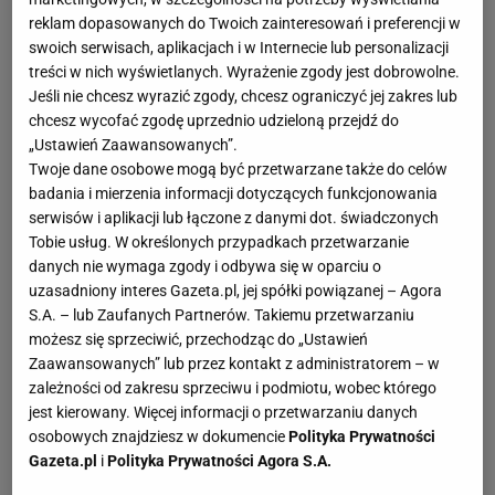
reklam dopasowanych do Twoich zainteresowań i preferencji w
swoich serwisach, aplikacjach i w Internecie lub personalizacji
treści w nich wyświetlanych. Wyrażenie zgody jest dobrowolne.
Jeśli nie chcesz wyrazić zgody, chcesz ograniczyć jej zakres lub
chcesz wycofać zgodę uprzednio udzieloną przejdź do
„Ustawień Zaawansowanych”.
Twoje dane osobowe mogą być przetwarzane także do celów
badania i mierzenia informacji dotyczących funkcjonowania
serwisów i aplikacji lub łączone z danymi dot. świadczonych
Tobie usług. W określonych przypadkach przetwarzanie
danych nie wymaga zgody i odbywa się w oparciu o
uzasadniony interes Gazeta.pl, jej spółki powiązanej – Agora
S.A. – lub Zaufanych Partnerów. Takiemu przetwarzaniu
możesz się sprzeciwić, przechodząc do „Ustawień
Zaawansowanych” lub przez kontakt z administratorem – w
zależności od zakresu sprzeciwu i podmiotu, wobec którego
jest kierowany. Więcej informacji o przetwarzaniu danych
osobowych znajdziesz w dokumencie
Polityka Prywatności
Gazeta.pl
i
Polityka Prywatności Agora S.A.