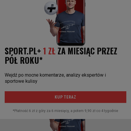
Dziękujemy za przeczytanie
Obserwuj nas
Mistrzostwa Świata
Mundial
MŚ 2026
Piłka Nożna
FIFA