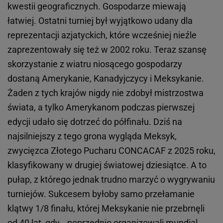
kwestii geograficznych. Gospodarze miewają
łatwiej. Ostatni turniej był wyjątkowo udany dla
reprezentacji azjatyckich, które wcześniej nieźle
zaprezentowały się też w 2002 roku. Teraz szansę
skorzystanie z wiatru niosącego gospodarzy
dostaną Amerykanie, Kanadyjczycy i Meksykanie.
Żaden z tych krajów nigdy nie zdobył mistrzostwa
świata, a tylko Amerykanom podczas pierwszej
edycji udało się dotrzeć do półfinału. Dziś na
najsilniejszy z tego grona wygląda Meksyk,
zwycięzca Złotego Pucharu CONCACAF z 2025 roku,
klasyfikowany w drugiej światowej dziesiątce. A to
pułap, z którego jednak trudno marzyć o wygrywaniu
turniejów. Sukcesem byłoby samo przełamanie
klątwy 1/8 finału, której Meksykanie nie przebrnęli
od 40 lat, gdy… poprzednio organizowali mundial.