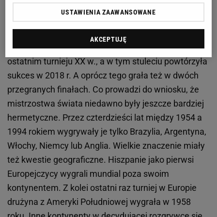
najwyżej.
USTAWIENIA ZAAWANSOWANE
Przed Hiszpanią do wąskiego grona potęg weszła
AKCEPTUJĘ
Francja, która pierwszy triumf zanotowała w
ostatnim turnieju XX w., a w tym stuleciu powtórzyła
sukces w 2018 r. A oprócz tego grała też w dwóch
przegranych finałach. Co prowadzi do wniosku, że
mistrzostwa świata niedawno były jeszcze bardziej
hermetyczne. Przez czterdzieści lat między 1954 a
1994 rokiem wygrywały je tylko Brazylia, Argentyna,
Włochy, Niemcy lub Anglia. Wielkie znaczenie miały
też kwestie geograficzne. Hiszpanie jako pierwsi
Europejczycy wygrali mundial poza swoim
kontynentem. Z kolei ostatni raz turniej w Europie
drużyna z Ameryki Południowej wygrała w 1958
roku. Inne kontynenty w decydującej rozgrywce się