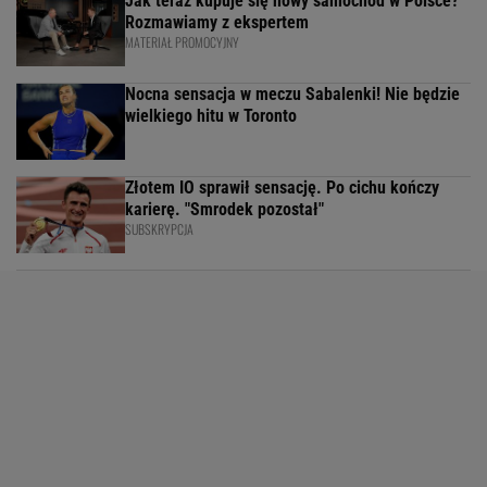
Jak teraz kupuje się nowy samochód w Polsce?
Rozmawiamy z ekspertem
MATERIAŁ PROMOCYJNY
Nocna sensacja w meczu Sabalenki! Nie będzie
wielkiego hitu w Toronto
Złotem IO sprawił sensację. Po cichu kończy
karierę. "Smrodek pozostał"
SUBSKRYPCJA