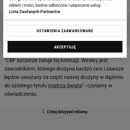
reklam i treści, badnie odbiorców i ulepszanie usług.
Lista Zaufanych Partnerów
Najbardziej wybuchowa reprezentacja świata.
Skandal za skandalem
USTAWIENIA ZAAWANSOWANE
SUBSKRYPCJA
AKCEPTUJĘ
"CBF szczerze żałuje tej kontuzji. Wesley jest
zawodnikiem, którego drużyna bardzo ceni i zawsze
będzie uważany za część naszej drużyny w dążeniu
do szóstego tytułu
mistrza świata
" - czytamy w
oświadczeniu.