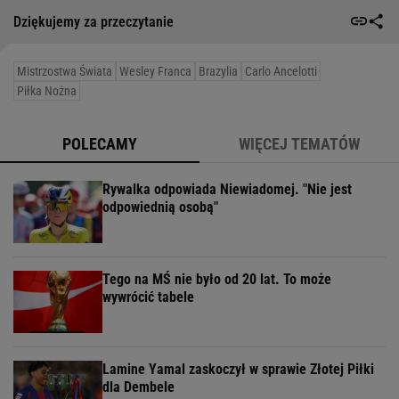
Dziękujemy za przeczytanie
Mistrzostwa Świata
Wesley Franca
Brazylia
Carlo Ancelotti
Piłka Nożna
POLECAMY
WIĘCEJ TEMATÓW
Rywalka odpowiada Niewiadomej. "Nie jest
odpowiednią osobą"
Tego na MŚ nie było od 20 lat. To może
wywrócić tabele
Lamine Yamal zaskoczył w sprawie Złotej Piłki
dla Dembele