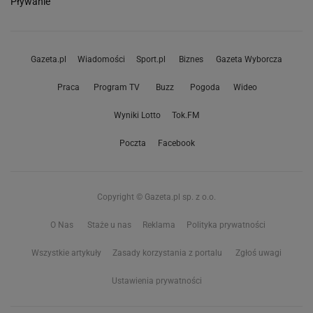
Pływanie
Gazeta.pl
Wiadomości
Sport.pl
Biznes
Gazeta Wyborcza
Praca
Program TV
Buzz
Pogoda
Wideo
Wyniki Lotto
Tok.FM
Poczta
Facebook
Copyright © Gazeta.pl sp. z o.o.
O Nas
Staże u nas
Reklama
Polityka prywatności
Wszystkie artykuły
Zasady korzystania z portalu
Zgłoś uwagi
Ustawienia prywatności