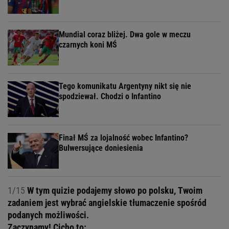
Mundial coraz bliżej. Dwa gole w meczu
czarnych koni MŚ
Tego komunikatu Argentyny nikt się nie
spodziewał. Chodzi o Infantino
Finał MŚ za lojalność wobec Infantino?
Bulwersujące doniesienia
1/15
W tym quizie podajemy słowo po polsku, Twoim
zadaniem jest wybrać angielskie tłumaczenie spośród
podanych możliwości.
Zaczynamy! Cicho to: