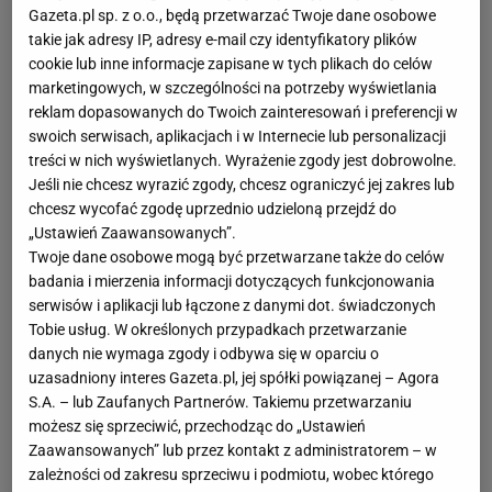
Gazeta.pl sp. z o.o., będą przetwarzać Twoje dane osobowe
takie jak adresy IP, adresy e-mail czy identyfikatory plików
cookie lub inne informacje zapisane w tych plikach do celów
marketingowych, w szczególności na potrzeby wyświetlania
reklam dopasowanych do Twoich zainteresowań i preferencji w
swoich serwisach, aplikacjach i w Internecie lub personalizacji
treści w nich wyświetlanych. Wyrażenie zgody jest dobrowolne.
Jeśli nie chcesz wyrazić zgody, chcesz ograniczyć jej zakres lub
chcesz wycofać zgodę uprzednio udzieloną przejdź do
„Ustawień Zaawansowanych”.
Twoje dane osobowe mogą być przetwarzane także do celów
badania i mierzenia informacji dotyczących funkcjonowania
serwisów i aplikacji lub łączone z danymi dot. świadczonych
Tobie usług. W określonych przypadkach przetwarzanie
danych nie wymaga zgody i odbywa się w oparciu o
uzasadniony interes Gazeta.pl, jej spółki powiązanej – Agora
S.A. – lub Zaufanych Partnerów. Takiemu przetwarzaniu
możesz się sprzeciwić, przechodząc do „Ustawień
Zaawansowanych” lub przez kontakt z administratorem – w
zależności od zakresu sprzeciwu i podmiotu, wobec którego