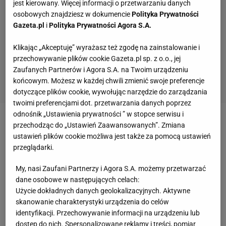
jest kierowany. Więcej informacji o przetwarzaniu danych
osobowych znajdziesz w dokumencie
Polityka Prywatności
Gazeta.pl
i
Polityka Prywatności Agora S.A.
Klikając „Akceptuję” wyrażasz też zgodę na zainstalowanie i
przechowywanie plików cookie Gazeta.pl sp. z o.o., jej
Zaufanych Partnerów i Agora S.A. na Twoim urządzeniu
końcowym. Możesz w każdej chwili zmienić swoje preferencje
dotyczące plików cookie, wywołując narzędzie do zarządzania
twoimi preferencjami dot. przetwarzania danych poprzez
odnośnik „Ustawienia prywatności ” w stopce serwisu i
Zobacz wideo
Zmarnowane zgrupowanie.
przechodząc do „Ustawień Zaawansowanych”. Zmiana
ustawień plików cookie możliwa jest także za pomocą ustawień
Najgorsze za kadencji Jana Urbana
przeglądarki.
My, nasi Zaufani Partnerzy i Agora S.A. możemy przetwarzać
Wesley opuści mundial. Jest oświadczenie Brazylii
dane osobowe w następujących celach:
Użycie dokładnych danych geolokalizacyjnych. Aktywne
Smutne informacje dla fanów Canarinhos
skanowanie charakterystyki urządzenia do celów
potwierdziła Brazylijska Federacja Piłkarska (CBF), w
identyfikacji. Przechowywanie informacji na urządzeniu lub
dostęp do nich. Spersonalizowane reklamy i treści, pomiar
oficjalnym oświadczeniu.