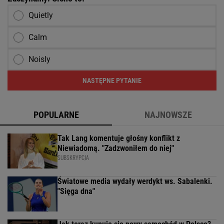
Quietly
Calm
Noisly
NASTĘPNE PYTANIE
POPULARNE
NAJNOWSZE
Tak Lang komentuje głośny konflikt z
Niewiadomą. "Zadzwoniłem do niej"
SUBSKRYPCJA
Światowe media wydały werdykt ws. Sabalenki.
"Sięga dna"