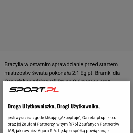
Brazylia w ostatnim sprawdzianie przed startem
mistrzostw świata pokonała 2:1 Egipt. Bramki dla
Canarinhos zdobywali Bruno Guimaraes oraz
Endrick
. Carlo Ancelotti mimo zwycięstwa ma
powody do zmartwień. Tuż przed przerwą boisko z
Droga Użytkowniczko, Drogi Użytkowniku,
kontuzją opuścił Wesley Franca. Wiadomo już, że
prawy obrońca nie zagra na mundialu.
jeśli wyrazisz zgodę klikając „Akceptuję”, Gazeta.pl sp. z o.o.
oraz jej Zaufani Partnerzy, w tym [
676
] Zaufanych Partnerów
IAB, jak również Agora S.A. będąca spółką powiązaną z