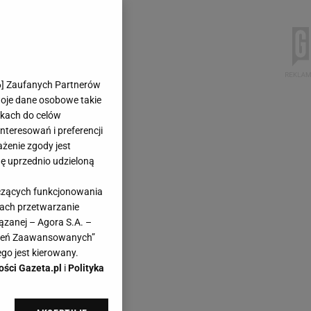
6
] Zaufanych Partnerów
woje dane osobowe takie
likach do celów
teresowań i preferencji
ażenie zgody jest
dę uprzednio udzieloną
yczących funkcjonowania
kach przetwarzanie
ązanej – Agora S.A. –
awień Zaawansowanych”
go jest kierowany.
ości Gazeta.pl
i
Polityka