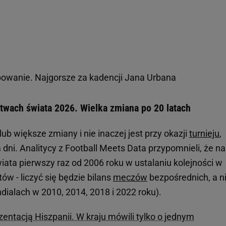
wanie. Najgorsze za kadencji Jana Urbana
twach świata 2026. Wielka zmiana po 20 latach
ub większe zmiany i nie inaczej jest przy okazji
turnieju
,
a dni. Analitycy z Football Meets Data przypomnieli, że na
iata pierwszy raz od 2006 roku w ustalaniu kolejności w
tów - liczyć się będzie bilans
meczów
bezpośrednich, a n
dialach w 2010, 2014, 2018 i 2022 roku).
entacją Hiszpanii. W kraju mówili tylko o jednym