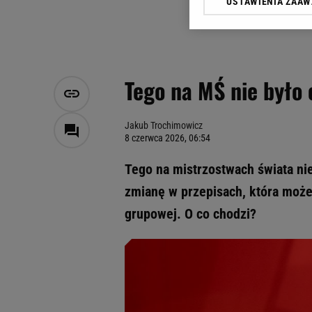
USTAWIENIA ZAA
Klikając „Akceptuję” wyra
Zaufanych Partnerów i A
dotyczące plików cookie,
odnośnik „Ustawienia pr
plików cookie możliwa je
Tego na MŚ nie było 
My, nasi Zaufani Partne
Użycie dokładnych danych
Przechowywanie informacji
Jakub Trochimowicz
8 czerwca 2026, 06:54
badnie odbiorców i uleps
Tego na mistrzostwach świata nie 
zmianę w przepisach, która może
grupowej. O co chodzi?