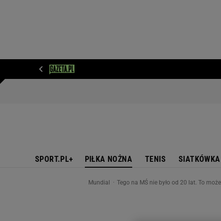
WIADOMOŚCI
NEXT
SPORT
PLOTEK
D
SPORT.PL+
PIŁKA NOŻNA
TENIS
SIATKÓWKA
Mundial
Tego na MŚ nie było od 20 lat. To moż