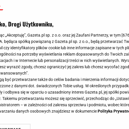
ko, Drogi Użytkowniku,
jąc „Akceptuję”, Gazeta.pl sp. z o.o. oraz jej Zaufani Partnerzy, w tym [
67
.A. będąca spółką powiązaną z Gazeta.pl sp. z o.o., będą przetwarzać T
ail czy identyfikatory plików cookie lub inne informacje zapisane w tych p
gólności na potrzeby wyświetlania reklam dopasowanych do Twoich zain
acjach i w Internecie lub personalizacji treści w nich wyświetlanych. Wyr
cesz wyrazić zgody, chcesz ograniczyć jej zakres lub chcesz wycofać zgo
aawansowanych”.
 być przetwarzane także do celów badania i mierzenia informacji dot
 łączone z danymi dot. świadczonych Tobie usług. W określonych przypad
i odbywa się w oparciu o uzasadniony interes Gazeta.pl, jej spółki powi
. Takiemu przetwarzaniu możesz się sprzeciwić, przechodząc do „Ust
nistratorem – w zależności od zakresu sprzeciwu i podmiotu, wobec które
etwarzaniu danych osobowych znajdziesz w dokumencie
Polityka Prywatn