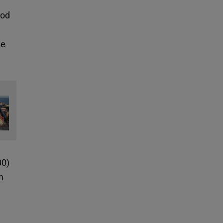
pod
ie
00)
m