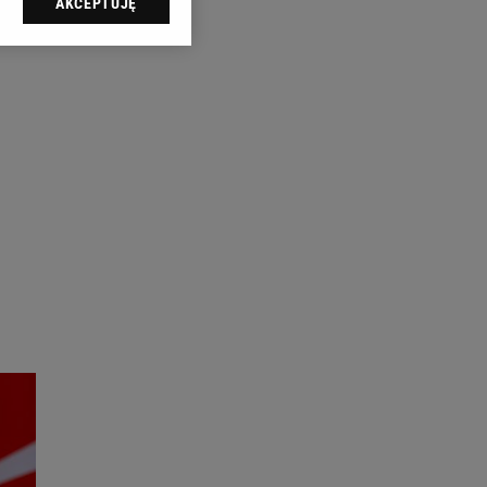
AKCEPTUJĘ
l sp. z o.o., jej
ić swoje preferencje
arzania danych poprzez
ych”. Zmiana ustawień
ach:
 celów identyfikacji.
omiar reklam i treści,