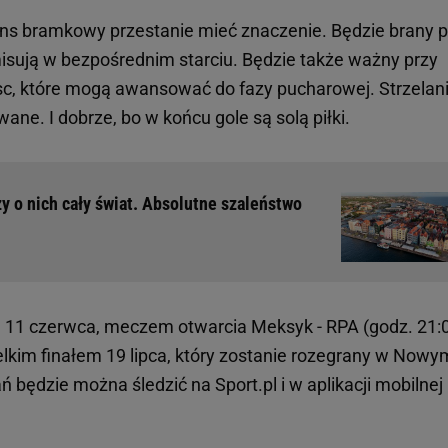
lans bramkowy przestanie mieć znaczenie. Będzie brany 
misują w bezpośrednim starciu. Będzie także ważny przy
ejsc, które mogą awansować do fazy pucharowej. Strzelan
ne. I dobrze, bo w końcu gole są solą piłki.
y o nich cały świat. Absolutne szaleństwo
ę 11 czerwca, meczem otwarcia Meksyk - RPA (godz. 21:
elkim finałem 19 lipca, który zostanie rozegrany w Nowy
 będzie można śledzić na Sport.pl i w aplikacji mobilnej