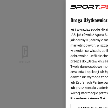
Droga Użytkownicz
jeśli wyrazisz zgodę klika
IAB, jak również Agora S
jak adresy IP, adresy e-m
marketingowych, w szcze
w swoich serwisach, aplik
dobrowolne. Jeśli nie ch
przejdź do „Ustawień Z
Twoje dane osobowe mogą
serwisów i aplikacji lub
danych nie wymaga zgody 
lub Zaufanych Partnerów
lub przez kontakt z admi
Więcej informacji o prz
Prywatności Agora S.A.