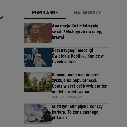
POPULARNE
NAJNOWSZE
 w
Anastazja Kuś mistrzynią
świata! Historyczny występ,
brawo!
Rozstrzygnęli mecz Igi
Świątek z Kostiuk. Koniec w
trzech setach
Second home nad morzem
zyskuje na popularności.
Coraz więcej osób wybiera ten
model inwestowania
MATERIAŁ PROMOCYJNY
Mistrzyni olimpijska kończy
karierę. To żona znanego
piłkarza