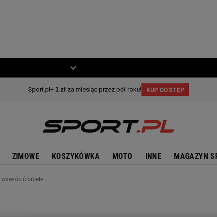
ZIECKO
MOTO
ZIMOWE
KOSZYKÓWKA
MOTO
INNE
MAGAZYN S
e wywrócić tabele