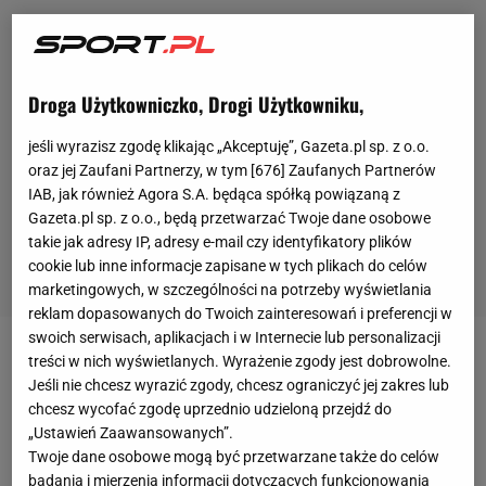
Droga Użytkowniczko, Drogi Użytkowniku,
jeśli wyrazisz zgodę klikając „Akceptuję”, Gazeta.pl sp. z o.o.
oraz jej Zaufani Partnerzy, w tym [
676
] Zaufanych Partnerów
IAB, jak również Agora S.A. będąca spółką powiązaną z
Gazeta.pl sp. z o.o., będą przetwarzać Twoje dane osobowe
takie jak adresy IP, adresy e-mail czy identyfikatory plików
cookie lub inne informacje zapisane w tych plikach do celów
marketingowych, w szczególności na potrzeby wyświetlania
reklam dopasowanych do Twoich zainteresowań i preferencji w
swoich serwisach, aplikacjach i w Internecie lub personalizacji
treści w nich wyświetlanych. Wyrażenie zgody jest dobrowolne.
Reprezentacja Portugalii odpadła w ćwierćfinale MŚ
Jeśli nie chcesz wyrazić zgody, chcesz ograniczyć jej zakres lub
po porażce 0:1 z Marokiem. Po tym spotkaniu na
chcesz wycofać zgodę uprzednio udzieloną przejdź do
Fernando Santosa spadła fala krytyki. Szczególnie
„Ustawień Zaawansowanych”.
oberwało mu się za posadzenie na ławce
Twoje dane osobowe mogą być przetwarzane także do celów
badania i mierzenia informacji dotyczących funkcjonowania