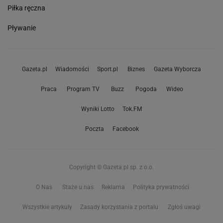
Piłka ręczna
Pływanie
Gazeta.pl
Wiadomości
Sport.pl
Biznes
Gazeta Wyborcza
Praca
Program TV
Buzz
Pogoda
Wideo
Wyniki Lotto
Tok.FM
Poczta
Facebook
Copyright © Gazeta.pl sp. z o.o.
O Nas
Staże u nas
Reklama
Polityka prywatności
Wszystkie artykuły
Zasady korzystania z portalu
Zgłoś uwagi