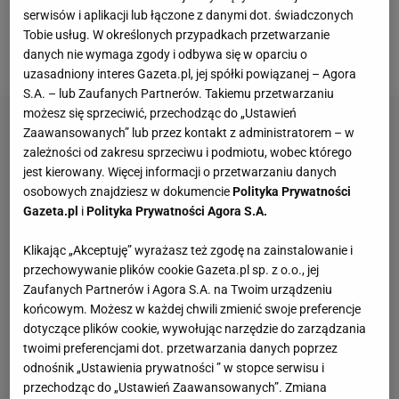
rezerwowych
Cristiano Ronaldo
. Media coraz więcej
serwisów i aplikacji lub łączone z danymi dot. świadczonych
mówią o możliwym zwolnieniu trenera i już szukają
Tobie usług. W określonych przypadkach przetwarzanie
jego następców.
danych nie wymaga zgody i odbywa się w oparciu o
uzasadniony interes Gazeta.pl, jej spółki powiązanej – Agora
S.A. – lub Zaufanych Partnerów. Takiemu przetwarzaniu
możesz się sprzeciwić, przechodząc do „Ustawień
Zaawansowanych” lub przez kontakt z administratorem – w
zależności od zakresu sprzeciwu i podmiotu, wobec którego
jest kierowany. Więcej informacji o przetwarzaniu danych
osobowych znajdziesz w dokumencie
Polityka Prywatności
Gazeta.pl
i
Polityka Prywatności Agora S.A.
Klikając „Akceptuję” wyrażasz też zgodę na zainstalowanie i
przechowywanie plików cookie Gazeta.pl sp. z o.o., jej
Zaufanych Partnerów i Agora S.A. na Twoim urządzeniu
końcowym. Możesz w każdej chwili zmienić swoje preferencje
dotyczące plików cookie, wywołując narzędzie do zarządzania
twoimi preferencjami dot. przetwarzania danych poprzez
odnośnik „Ustawienia prywatności ” w stopce serwisu i
przechodząc do „Ustawień Zaawansowanych”. Zmiana