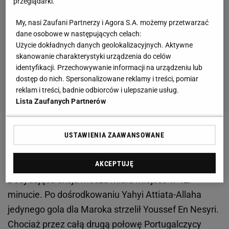
przeglądarki.
My, nasi Zaufani Partnerzy i Agora S.A. możemy przetwarzać
dane osobowe w następujących celach:
Użycie dokładnych danych geolokalizacyjnych. Aktywne
skanowanie charakterystyki urządzenia do celów
identyfikacji. Przechowywanie informacji na urządzeniu lub
dostęp do nich. Spersonalizowane reklamy i treści, pomiar
reklam i treści, badnie odbiorców i ulepszanie usług.
Lista Zaufanych Partnerów
Zobacz wideo
Co ze stadionem z kontenerów? Cała
USTAWIENIA ZAAWANSOWANE
prawda o obiekcie 974 w Katarze
AKCEPTUJĘ
Decydująca akcja meczu miała miejsce w 42.
minucie. Po dośrodkowaniu Yahyi Attiata-Allaha
jedynego gola dla Maroka strzelił Youssef En Nesyri.
Chociaż przez całą drugą połowę Portugalczycy