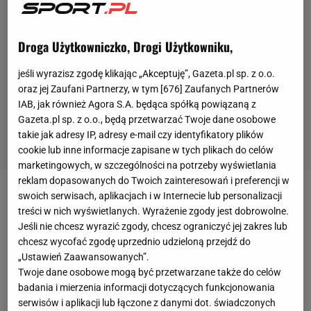
Droga Użytkowniczko, Drogi Użytkowniku,
jeśli wyrazisz zgodę klikając „Akceptuję”, Gazeta.pl sp. z o.o.
oraz jej Zaufani Partnerzy, w tym [
676
] Zaufanych Partnerów
IAB, jak również Agora S.A. będąca spółką powiązaną z
Gazeta.pl sp. z o.o., będą przetwarzać Twoje dane osobowe
takie jak adresy IP, adresy e-mail czy identyfikatory plików
cookie lub inne informacje zapisane w tych plikach do celów
marketingowych, w szczególności na potrzeby wyświetlania
reklam dopasowanych do Twoich zainteresowań i preferencji w
swoich serwisach, aplikacjach i w Internecie lub personalizacji
Do kolejnej sensacji doszło w trakcie piłkarskich
treści w nich wyświetlanych. Wyrażenie zgody jest dobrowolne.
mistrzostw świata w Katarze. Reprezentacja
Jeśli nie chcesz wyrazić zgody, chcesz ograniczyć jej zakres lub
Maroka, po wyeliminowaniu w grupie Belgii, a w 1/8
chcesz wycofać zgodę uprzednio udzieloną przejdź do
„Ustawień Zaawansowanych”.
finału Hiszpanii, w ćwierćfinale poradziła sobie z
Twoje dane osobowe mogą być przetwarzane także do celów
Portugalią, pokonując ją 1:0.
badania i mierzenia informacji dotyczących funkcjonowania
serwisów i aplikacji lub łączone z danymi dot. świadczonych