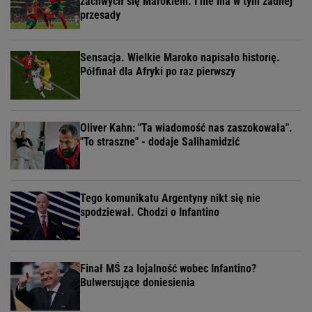
zachwycił się Marokiem. I nie ma w tym żadnej
przesady
Sensacja. Wielkie Maroko napisało historię.
Półfinał dla Afryki po raz pierwszy
Oliver Kahn: "Ta wiadomość nas zaszokowała".
"To straszne" - dodaje Salihamidzić
Tego komunikatu Argentyny nikt się nie
spodziewał. Chodzi o Infantino
Finał MŚ za lojalność wobec Infantino?
Bulwersujące doniesienia