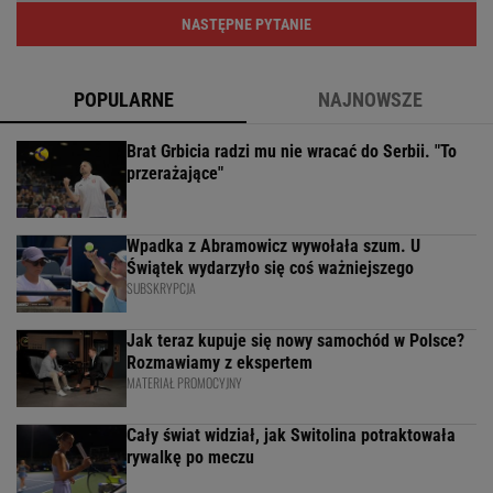
NASTĘPNE PYTANIE
POPULARNE
NAJNOWSZE
Brat Grbicia radzi mu nie wracać do Serbii. "To
przerażające"
Wpadka z Abramowicz wywołała szum. U
Świątek wydarzyło się coś ważniejszego
SUBSKRYPCJA
Jak teraz kupuje się nowy samochód w Polsce?
Rozmawiamy z ekspertem
MATERIAŁ PROMOCYJNY
Cały świat widział, jak Switolina potraktowała
rywalkę po meczu