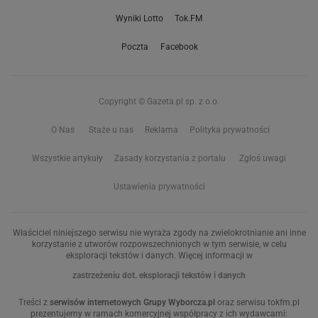
Wyniki Lotto
Tok.FM
Poczta
Facebook
Copyright © Gazeta.pl sp. z o.o.
O Nas
Staże u nas
Reklama
Polityka prywatności
Wszystkie artykuły
Zasady korzystania z portalu
Zgłoś uwagi
Ustawienia prywatności
Właściciel niniejszego serwisu nie wyraża zgody na zwielokrotnianie ani inne
korzystanie z utworów rozpowszechnionych w tym serwisie, w celu
eksploracji tekstów i danych. Więcej informacji w
zastrzeżeniu dot. eksploracji tekstów i danych
Treści z
serwisów internetowych Grupy Wyborcza.pl
oraz serwisu tokfm.pl
prezentujemy w ramach komercyjnej współpracy z ich wydawcami: