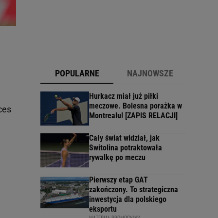
POPULARNE
NAJNOWSZE
Hurkacz miał już piłki
meczowe. Bolesna porażka w
ces
Montrealu! [ZAPIS RELACJI]
Cały świat widział, jak
Switolina potraktowała
rywalkę po meczu
Pierwszy etap GAT
zakończony. To strategiczna
inwestycja dla polskiego
eksportu
MATERIAŁ PROMOCYJNY