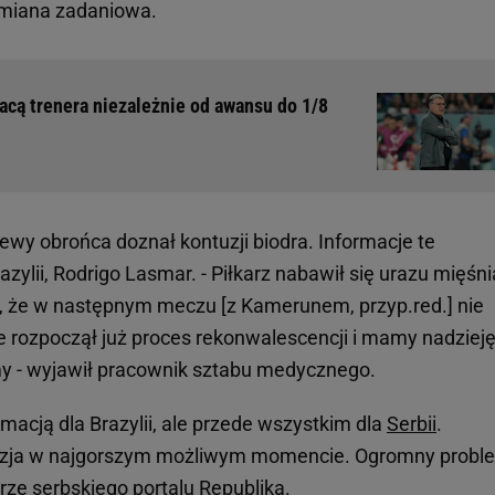
 zmiana zadaniowa.
acą trenera niezależnie od awansu do 1/8
ewy obrońca doznał kontuzji biodra. Informacje te
razylii, Rodrigo Lasmar. - Piłkarz nabawił się urazu mięśn
t, że w następnym meczu [z Kamerunem, przyp.red.] nie
e rozpoczął już proces rekonwalescencji i mamy nadzieję
rmy - wyjawił pracownik sztabu medycznego.
ormacją dla Brazylii, ale przede wszystkim dla
Serbii
.
tuzja w najgorszym możliwym momencie. Ogromny probl
arze serbskiego portalu Republika.