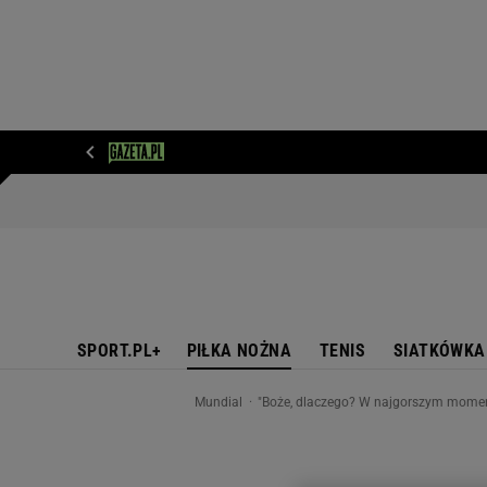
WIADOMOŚCI
NEXT
SPORT
PLOTEK
D
SPORT.PL+
PIŁKA NOŻNA
TENIS
SIATKÓWKA
Mundial
"Boże, dlaczego? W najgorszym momen