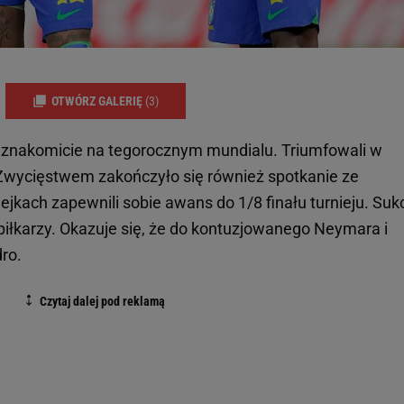
OTWÓRZ GALERIĘ
(3)
ie znakomicie na tegorocznym mundialu. Triumfowali w
. Zwycięstwem zakończyło się również spotkanie ze
lejkach zapewnili sobie awans do 1/8 finału turnieju. Suk
 piłkarzy. Okazuje się, że do kontuzjowanego Neymara i
ro.