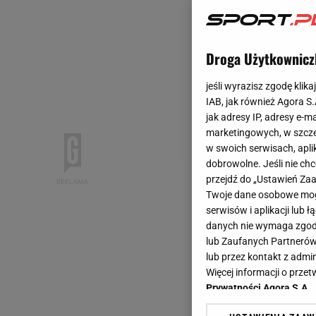
Droga Użytkownicz
jeśli wyrazisz zgodę klika
IAB, jak również Agora S
jak adresy IP, adresy e-m
marketingowych, w szcze
w swoich serwisach, aplik
dobrowolne. Jeśli nie ch
przejdź do „Ustawień Z
Twoje dane osobowe mogą
serwisów i aplikacji lub
danych nie wymaga zgody 
lub Zaufanych Partnerów
lub przez kontakt z admi
Więcej informacji o prz
Prywatności Agora S.A.