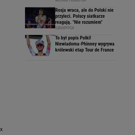
Rosja wraca, ale do Polski nie
przyleci. Polscy siatkarze
reagują. "Nie rozumiem"
SUBSKRYPCJA
To był popis Polki!
Niewiadoma-Phinney wygrywa
królewski etap Tour de France
ex