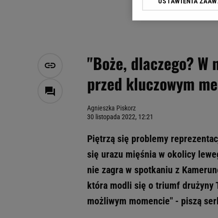
USTAWIENIA ZAA
Klikając „Akceptuję” wyra
Zaufanych Partnerów i A
dotyczące plików cookie,
odnośnik „Ustawienia pr
plików cookie możliwa je
"Boże, dlaczego? W 
My, nasi Zaufani Partne
przed kluczowym m
Użycie dokładnych danych
Przechowywanie informacji
badnie odbiorców i uleps
Agnieszka Piskorz
30 listopada 2022, 12:21
Piętrzą się problemy reprezentacj
się urazu mięśnia w okolicy lewe
nie zagra w spotkaniu z Kamerunem
która modli się o triumf drużyny
możliwym momencie" - piszą ser