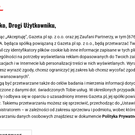
ko, Drogi Użytkowniku,
jąc „Akceptuję”, Gazeta.pl sp. z o.o. oraz jej Zaufani Partnerzy, w tym [
67
.A. będąca spółką powiązaną z Gazeta.pl sp. z o.o., będą przetwarzać T
ail czy identyfikatory plików cookie lub inne informacje zapisane w tych p
gólności na potrzeby wyświetlania reklam dopasowanych do Twoich zain
acjach i w Internecie lub personalizacji treści w nich wyświetlanych. Wyr
cesz wyrazić zgody, chcesz ograniczyć jej zakres lub chcesz wycofać zgo
aawansowanych”.
 być przetwarzane także do celów badania i mierzenia informacji dot
 łączone z danymi dot. świadczonych Tobie usług. W określonych przypad
i odbywa się w oparciu o uzasadniony interes Gazeta.pl, jej spółki powi
. Takiemu przetwarzaniu możesz się sprzeciwić, przechodząc do „Ust
nistratorem – w zależności od zakresu sprzeciwu i podmiotu, wobec które
etwarzaniu danych osobowych znajdziesz w dokumencie
Polityka Prywatn