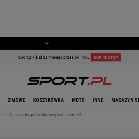
ZIECKO
MOTO
ZIMOWE
KOSZYKÓWKA
MOTO
INNE
MAGAZYN S
cie". Bolesny cios przed kluczowym meczem MŚ