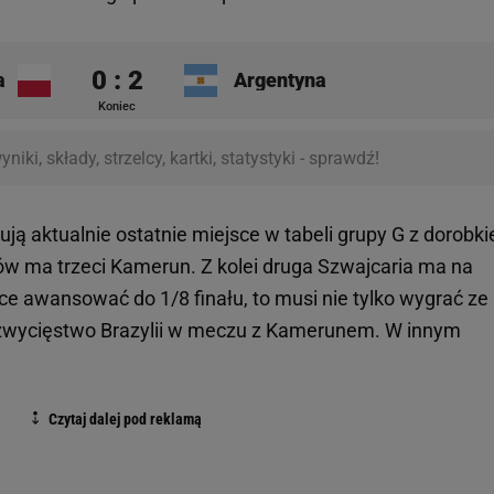
0 : 2
a
Argentyna
Koniec
yniki, składy,
strzelcy, kartki, statystyki - sprawdź!
ują aktualnie ostatnie miejsce w tabeli grupy G z dorobk
ów ma trzeci Kamerun. Z kolei druga Szwajcaria ma na
e awansować do 1/8 finału, to musi nie tylko wygrać ze
a zwycięstwo Brazylii w meczu z Kamerunem. W innym