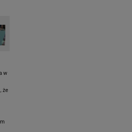
ia w
, że
em