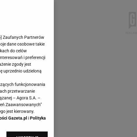
6
] Zaufanych Partnerów
woje dane osobowe takie
likach do celów
teresowań i preferencji
ażenie zgody jest
dę uprzednio udzieloną
yczących funkcjonowania
kach przetwarzanie
ązanej – Agora S.A. –
awień Zaawansowanych”
go jest kierowany.
ości Gazeta.pl
i
Polityka