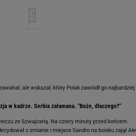
awahał, ale wskazał, który Polak zawiódł go najbardziej
uzja w kadrze. Serbia załamana. "Boże, dlaczego?"
 meczu ze Szwajcarią. Na cztery minuty przed końcem
ecydował o zmianie i miejsce Sandro na boisku zajął Al