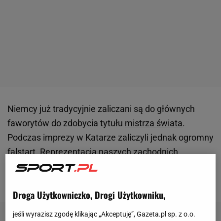
Niemcy już tradycyjnie zaliczani są do głównych
faworytów do zdobycia tytułu
mistrza świata
.
Podczas imprezy w Katarze zaliczyli jednak ogromny
falstart. Reprezentacja naszych zachodnich
sąsiadów przegrała 1:2 z Japonią, choć po pierwszej
połowie prowadzili 1:0.
Droga Użytkowniczko, Drogi Użytkowniku,
jeśli wyrazisz zgodę klikając „Akceptuję”, Gazeta.pl sp. z o.o.