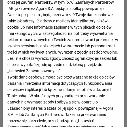
oraz jej Zaufani Partnerzy, w tym [
676
] Zaufanych Partnerów
IAB, jak również Agora S.A. będąca spółką powiązaną z
Gazeta.pl sp. z o.o., będą przetwarzać Twoje dane osobowe
takie jak adresy IP, adresy e-mail czy identyfikatory plików
cookie lub inne informacje zapisane w tych plikach do celów
marketingowych, w szczególności na potrzeby wyświetlania
reklam dopasowanych do Twoich zainteresowań i preferencji w
swoich serwisach, aplikacjach i w Internecie lub personalizacji
treści w nich wyświetlanych. Wyrażenie zgody jest dobrowolne.
Jeśli nie chcesz wyrazić zgody, chcesz ograniczyć jej zakres lub
chcesz wycofać zgodę uprzednio udzieloną przejdź do
„Ustawień Zaawansowanych”.
Twoje dane osobowe mogą być przetwarzane także do celów
badania i mierzenia informacji dotyczących funkcjonowania
serwisów i aplikacji lub łączone z danymi dot. świadczonych
Tobie usług. W określonych przypadkach przetwarzanie
danych nie wymaga zgody i odbywa się w oparciu o
uzasadniony interes Gazeta.pl, jej spółki powiązanej – Agora
S.A. – lub Zaufanych Partnerów. Takiemu przetwarzaniu
możesz się sprzeciwić, przechodząc do „Ustawień
Zaawansowanych” lub przez kontakt z administratorem – w