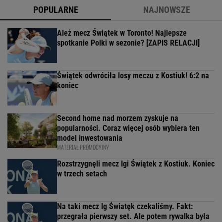
POPULARNE
NAJNOWSZE
Ależ mecz Świątek w Toronto! Najlepsze
spotkanie Polki w sezonie? [ZAPIS RELACJI]
Świątek odwróciła losy meczu z Kostiuk! 6:2 na
koniec
Second home nad morzem zyskuje na
popularności. Coraz więcej osób wybiera ten
model inwestowania
MATERIAŁ PROMOCYJNY
Rozstrzygnęli mecz Igi Świątek z Kostiuk. Koniec
w trzech setach
Na taki mecz Ig Światęk czekaliśmy. Fakt:
przegrała pierwszy set. Ale potem rywalka była