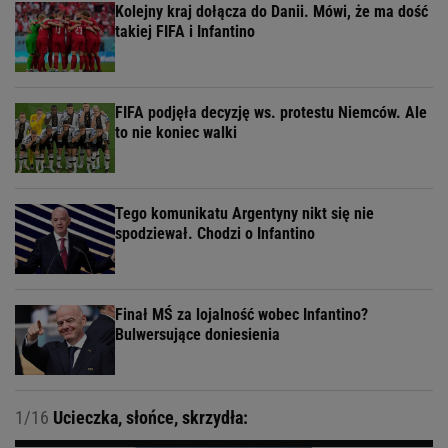
Kolejny kraj dołącza do Danii. Mówi, że ma dość
takiej FIFA i Infantino
FIFA podjęła decyzję ws. protestu Niemców. Ale
to nie koniec walki
Tego komunikatu Argentyny nikt się nie
spodziewał. Chodzi o Infantino
Finał MŚ za lojalność wobec Infantino?
Bulwersujące doniesienia
1/16
Ucieczka, słońce, skrzydła: