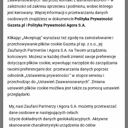
zależności od zakresu sprzeciwu i podmiotu, wobec którego
jest kierowany. Więcej informacji o przetwarzaniu danych
osobowych znajdziesz w dokumencie
Polityka Prywatności
Gazeta.pl
i
Polityka Prywatności Agora S.A.
Klikając „Akceptuję” wyrażasz też zgodę na zainstalowanie i
przechowywanie plików cookie Gazeta.pl sp. z o.o., jej
Zaufanych Partnerów i Agora S.A. na Twoim urządzeniu
końcowym. Możesz w każdej chwili zmienić swoje preferencje
dotyczące plików cookie, wywołując narzędzie do zarządzania
Zobacz wideo
Reprezentacja Polski trenuje przed
twoimi preferencjami dot. przetwarzania danych poprzez
meczem z Arabią Saudyjską
odnośnik „Ustawienia prywatności ” w stopce serwisu i
przechodząc do „Ustawień Zaawansowanych”. Zmiana
ustawień plików cookie możliwa jest także za pomocą ustawień
TVP nabija się z porażki Niemców z Japonią. "Coś
przeglądarki.
Niemcom uciekło..."
My, nasi Zaufani Partnerzy i Agora S.A. możemy przetwarzać
W 33. minucie bramkę z rzutu karnego zdobył Ilkay
dane osobowe w następujących celach:
Użycie dokładnych danych geolokalizacyjnych. Aktywne
Gundogan
. Japończycy w ostatnim kwadransie
skanowanie charakterystyki urządzenia do celów