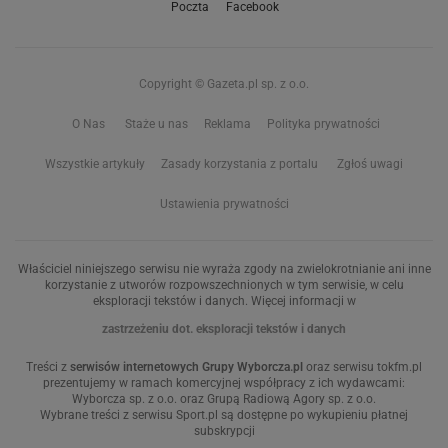
Poczta
Facebook
Copyright © Gazeta.pl sp. z o.o.
O Nas
Staże u nas
Reklama
Polityka prywatności
Wszystkie artykuły
Zasady korzystania z portalu
Zgłoś uwagi
Ustawienia prywatności
Właściciel niniejszego serwisu nie wyraża zgody na zwielokrotnianie ani inne
korzystanie z utworów rozpowszechnionych w tym serwisie, w celu
eksploracji tekstów i danych. Więcej informacji w
zastrzeżeniu dot. eksploracji tekstów i danych
Treści z
serwisów internetowych Grupy Wyborcza.pl
oraz serwisu tokfm.pl
prezentujemy w ramach komercyjnej współpracy z ich wydawcami:
Wyborcza sp. z o.o. oraz Grupą Radiową Agory sp. z o.o.
Wybrane treści z serwisu Sport.pl są dostępne po wykupieniu płatnej
subskrypcji