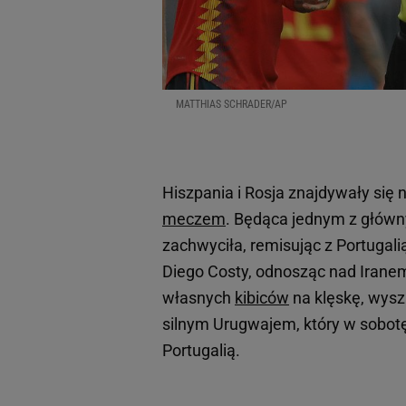
MATTHIAS SCHRADER/AP
Hiszpania i Rosja znajdywały się
meczem
. Będąca jednym z główny
zachwyciła, remisując z Portugali
Diego Costy, odnosząc nad Irane
własnych
kibiców
na klęskę, wyszl
silnym Urugwajem, który w sobotę
Portugalią.