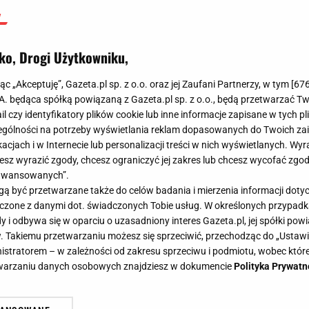
ko, Drogi Użytkowniku,
jąc „Akceptuję”, Gazeta.pl sp. z o.o. oraz jej Zaufani Partnerzy, w tym [
67
.A. będąca spółką powiązaną z Gazeta.pl sp. z o.o., będą przetwarzać T
ail czy identyfikatory plików cookie lub inne informacje zapisane w tych p
gólności na potrzeby wyświetlania reklam dopasowanych do Twoich zain
acjach i w Internecie lub personalizacji treści w nich wyświetlanych. Wyr
cesz wyrazić zgody, chcesz ograniczyć jej zakres lub chcesz wycofać zgo
aawansowanych”.
 być przetwarzane także do celów badania i mierzenia informacji dot
 łączone z danymi dot. świadczonych Tobie usług. W określonych przypad
i odbywa się w oparciu o uzasadniony interes Gazeta.pl, jej spółki powi
. Takiemu przetwarzaniu możesz się sprzeciwić, przechodząc do „Ust
nistratorem – w zależności od zakresu sprzeciwu i podmiotu, wobec które
etwarzaniu danych osobowych znajdziesz w dokumencie
Polityka Prywatn