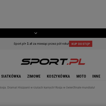
ZIECKO
MOTO
SIATKÓWKA
ZIMOWE
KOSZYKÓWKA
MOTO
INNE
Rosja. Dramat Hiszpanii w rzutach karnych! Rosja w ćwierćfinale mundialu!