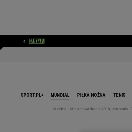
WIADOMOŚCI
NEXT
SPORT
PLOTEK
D
SPORT.PL+
MUNDIAL
PIŁKA NOŻNA
TENIS
Mundial
Mistrzostwa świata 2018. Hiszpania - 