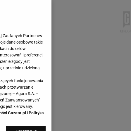
6
] Zaufanych Partnerów
woje dane osobowe takie
likach do celów
teresowań i preferencji
ażenie zgody jest
dę uprzednio udzieloną
yczących funkcjonowania
kach przetwarzanie
ązanej – Agora S.A. –
awień Zaawansowanych”
go jest kierowany.
ości Gazeta.pl
i
Polityka