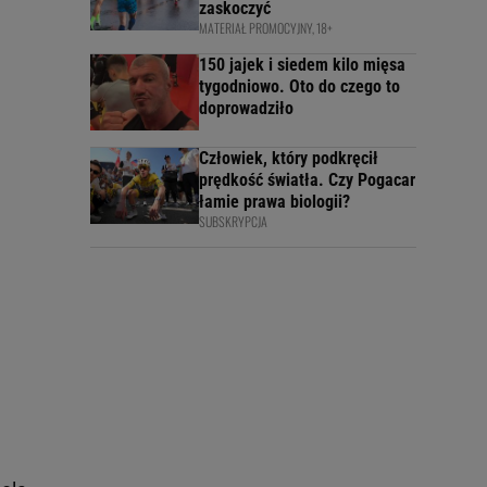
zaskoczyć
MATERIAŁ PROMOCYJNY, 18+
150 jajek i siedem kilo mięsa
tygodniowo. Oto do czego to
doprowadziło
Człowiek, który podkręcił
prędkość światła. Czy Pogacar
łamie prawa biologii?
SUBSKRYPCJA