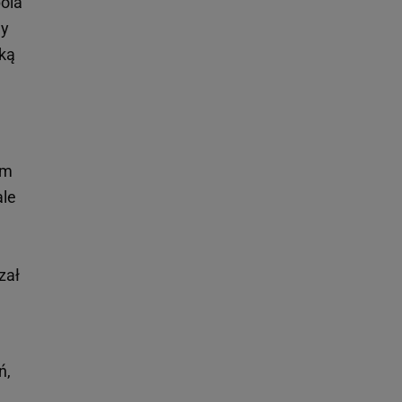
pola
ny
dką
em
ale
zał
ń,