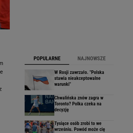
POPULARNE
NAJNOWSZE
ym
ie
W Rosji zawrzało. "Polska
stawia nieakceptowalne
warunki"
z
Chwalińska znów zagra w
Toronto? Polka czeka na
decyzję
Tysiące osób zrobi to we
wrześniu. Powód może cię