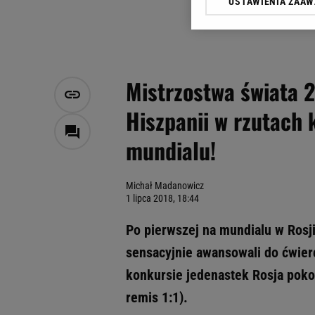
USTAWIENIA ZAA
Klikając „Akceptuję” wyra
Zaufanych Partnerów i A
dotyczące plików cookie,
odnośnik „Ustawienia pr
plików cookie możliwa je
Mistrzostwa świata 2
My, nasi Zaufani Partne
Hiszpanii w rzutach 
Użycie dokładnych danych
Przechowywanie informacji
mundialu!
badnie odbiorców i uleps
Michał Madanowicz
1 lipca 2018, 18:44
Po pierwszej na mundialu w Rosj
sensacyjnie awansowali do ćwier
konkursie jedenastek Rosja poko
remis 1:1).