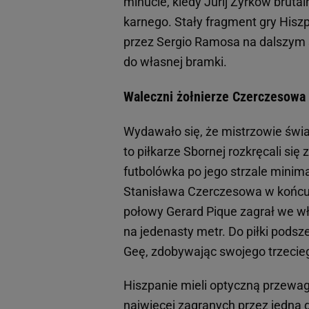
minucie, kiedy Jurij Żyrkow brut
karnego. Stały fragment gry Hisz
przez Sergio Ramosa na dalszym s
do własnej bramki.
Waleczni żołnierze Czerczesowa
Wydawało się, że mistrzowie świ
to piłkarze Sbornej rozkręcali się
futbolówka po jego strzale mini
Stanisława Czerczesowa w końcu 
połowy Gerard Pique zagrał we wł
na jedenasty metr. Do piłki pods
Geę, zdobywając swojego trzeciego
Hiszpanie mieli optyczną przewag
najwięcej zagranych przez jedną 