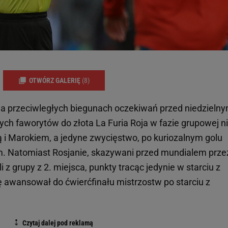
OTWÓRZ GALERIĘ
(8)
 na przeciwległych biegunach oczekiwań przed niedzieln
ch faworytów do złota La Furia Roja w fazie grupowej n
ą i Marokiem, a jedyne zwycięstwo, po kuriozalnym golu
m. Natomiast Rosjanie, skazywani przed mundialem prze
i z grupy z 2. miejsca, punkty tracąc jedynie w starciu z
 awansował do ćwierćfinału mistrzostw po starciu z