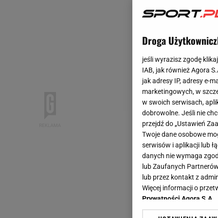
Droga Użytkownicz
jeśli wyrazisz zgodę klika
IAB, jak również Agora S
jak adresy IP, adresy e-m
marketingowych, w szcze
w swoich serwisach, aplik
dobrowolne. Jeśli nie ch
przejdź do „Ustawień Z
Twoje dane osobowe mogą
serwisów i aplikacji lub
danych nie wymaga zgody 
lub Zaufanych Partnerów
lub przez kontakt z admi
Więcej informacji o prz
Prywatności Agora S.A.