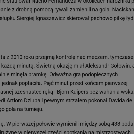
alnie sfaulował Nacho Fernandeza w okolicach narożnika 
panie z drobną pomocą rywali zamienili na gola. Naciska
łupku Siergiej Ignaszewicz skierował pechowo piłkę ły
ata z 2010 roku przejmą kontrolę nad meczem, tymczas
 z każdą minutą. Świetną okazję miał Aleksandr Gołowin, 
malnie minęła bramkę. Odważna gra podopiecznych
jednak popłaciła. Pięć minut przed końcem pierwszej
asnej szesnastce ręką i Bjorn Kuipers bez wahania wska
zedł Artiom Dziuba i pewnym strzałem pokonał Davida de
 gola na turnieju.
ę. W pierwszej połowie wymienili między sobą 438 poda
drużynę w pierwszej części spotkania na mistrzostwach