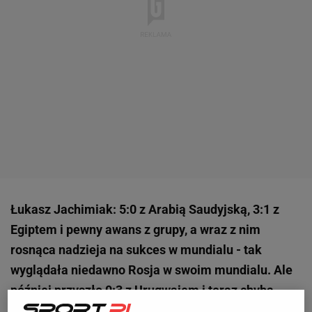
Łukasz Jachimiak: 5:0 z Arabią Saudyjską, 3:1 z
Egiptem i pewny awans z grupy, a wraz z nim
rosnąca nadzieja na sukces w mundialu - tak
wyglądała niedawno Rosja w swoim mundialu. Ale
później przyszło 0:3 z Urugwajem i teraz chyba
trudno wierzyć w wyeliminowanie w 1/8 finału