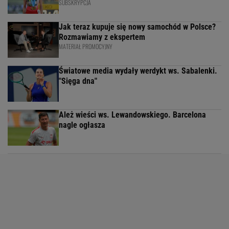
SUBSKRYPCJA
Jak teraz kupuje się nowy samochód w Polsce?
Rozmawiamy z ekspertem
MATERIAŁ PROMOCYJNY
Światowe media wydały werdykt ws. Sabalenki.
"Sięga dna"
Ależ wieści ws. Lewandowskiego. Barcelona
nagle ogłasza