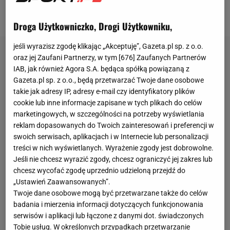
Hiszpanii, nawet jeśli ona ma swoje problemy?
Droga Użytkowniczko, Drogi Użytkowniku,
jeśli wyrazisz zgodę klikając „Akceptuję”, Gazeta.pl sp. z o.o.
oraz jej Zaufani Partnerzy, w tym [
676
] Zaufanych Partnerów
IAB, jak również Agora S.A. będąca spółką powiązaną z
Gazeta.pl sp. z o.o., będą przetwarzać Twoje dane osobowe
takie jak adresy IP, adresy e-mail czy identyfikatory plików
cookie lub inne informacje zapisane w tych plikach do celów
marketingowych, w szczególności na potrzeby wyświetlania
reklam dopasowanych do Twoich zainteresowań i preferencji w
swoich serwisach, aplikacjach i w Internecie lub personalizacji
treści w nich wyświetlanych. Wyrażenie zgody jest dobrowolne.
Jeśli nie chcesz wyrazić zgody, chcesz ograniczyć jej zakres lub
chcesz wycofać zgodę uprzednio udzieloną przejdź do
„Ustawień Zaawansowanych”.
Twoje dane osobowe mogą być przetwarzane także do celów
badania i mierzenia informacji dotyczących funkcjonowania
serwisów i aplikacji lub łączone z danymi dot. świadczonych
Tobie usług. W określonych przypadkach przetwarzanie