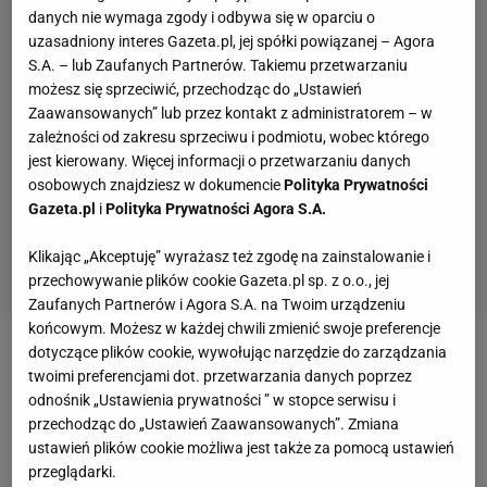
danych nie wymaga zgody i odbywa się w oparciu o
uzasadniony interes Gazeta.pl, jej spółki powiązanej – Agora
S.A. – lub Zaufanych Partnerów. Takiemu przetwarzaniu
możesz się sprzeciwić, przechodząc do „Ustawień
Zaawansowanych” lub przez kontakt z administratorem – w
zależności od zakresu sprzeciwu i podmiotu, wobec którego
jest kierowany. Więcej informacji o przetwarzaniu danych
osobowych znajdziesz w dokumencie
Polityka Prywatności
Gazeta.pl
i
Polityka Prywatności Agora S.A.
Klikając „Akceptuję” wyrażasz też zgodę na zainstalowanie i
przechowywanie plików cookie Gazeta.pl sp. z o.o., jej
Zaufanych Partnerów i Agora S.A. na Twoim urządzeniu
końcowym. Możesz w każdej chwili zmienić swoje preferencje
dotyczące plików cookie, wywołując narzędzie do zarządzania
Roman Kosecki:
Nie przeceniałbym znaczenia
twoimi preferencjami dot. przetwarzania danych poprzez
meczu Rosji z Urugwajem. Gospodarze już wiedzieli,
odnośnik „Ustawienia prywatności ” w stopce serwisu i
że mają awans, do tego mieli pecha, bo Igor
przechodząc do „Ustawień Zaawansowanych”. Zmiana
ustawień plików cookie możliwa jest także za pomocą ustawień
Smolnikow jeszcze w pierwszej połowie dostał
przeglądarki.