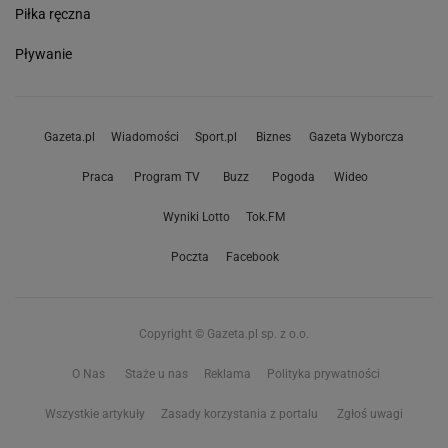
Piłka ręczna
Pływanie
Gazeta.pl
Wiadomości
Sport.pl
Biznes
Gazeta Wyborcza
Praca
Program TV
Buzz
Pogoda
Wideo
Wyniki Lotto
Tok.FM
Poczta
Facebook
Copyright © Gazeta.pl sp. z o.o.
O Nas
Staże u nas
Reklama
Polityka prywatności
Wszystkie artykuły
Zasady korzystania z portalu
Zgłoś uwagi