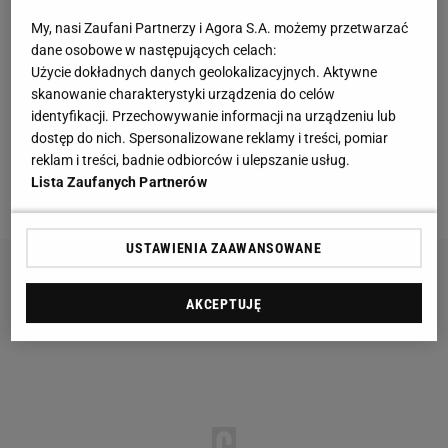
czerwoną kartkę. Generalnie Czerczesow pozwolił
swojej drużynie grać ofensywnie, a teraz tak na
My, nasi Zaufani Partnerzy i Agora S.A. możemy przetwarzać
dane osobowe w następujących celach:
pewno nie będzie. Nie wiem czy tu nie będzie takiej
Użycie dokładnych danych geolokalizacyjnych. Aktywne
myśli, żeby doprowadzić do dogrywki i rzutów
skanowanie charakterystyki urządzenia do celów
karnych. A może Igor Akinfiejew okaże się ich
identyfikacji. Przechowywanie informacji na urządzeniu lub
dostęp do nich. Spersonalizowane reklamy i treści, pomiar
bohaterem?
reklam i treści, badnie odbiorców i ulepszanie usług.
Lista Zaufanych Partnerów
Tego się Pan spodziewa?
USTAWIENIA ZAAWANSOWANE
AKCEPTUJĘ