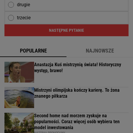
drugie
trzecie
NASTĘPNE PYTANIE
POPULARNE
NAJNOWSZE
Anastazja Kuś mistrzynią świata! Historyczny
występ, brawo!
Mistrzyni olimpijska kończy karierę. To żona
znanego piłkarza
Second home nad morzem zyskuje na
popularności. Coraz więcej osób wybiera ten
model inwestowania
MATERIAŁ PROMOCYJNY