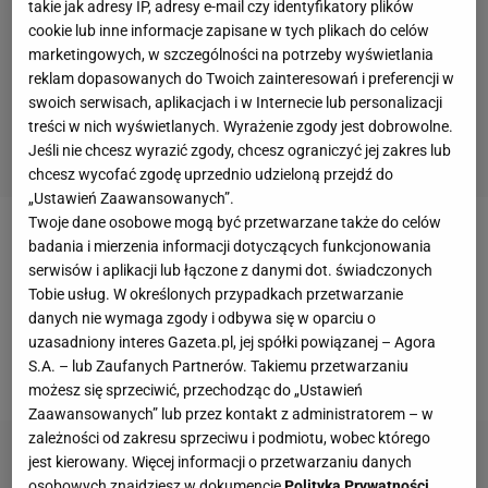
takie jak adresy IP, adresy e-mail czy identyfikatory plików
cookie lub inne informacje zapisane w tych plikach do celów
marketingowych, w szczególności na potrzeby wyświetlania
reklam dopasowanych do Twoich zainteresowań i preferencji w
swoich serwisach, aplikacjach i w Internecie lub personalizacji
treści w nich wyświetlanych. Wyrażenie zgody jest dobrowolne.
Jeśli nie chcesz wyrazić zgody, chcesz ograniczyć jej zakres lub
chcesz wycofać zgodę uprzednio udzieloną przejdź do
„Ustawień Zaawansowanych”.
Twoje dane osobowe mogą być przetwarzane także do celów
- Oto zespoły, których grę zamierzam śledzić na
badania i mierzenia informacji dotyczących funkcjonowania
serwisów i aplikacji lub łączone z danymi dot. świadczonych
mistrzostwach świata. Nie typuję zwycięzców,
Tobie usług. W określonych przypadkach przetwarzanie
przedstawiam wyłącznie te drużyny, które mam
danych nie wymaga zgody i odbywa się w oparciu o
zamiar śledzić w fazie grupowej - napisał Russell
uzasadniony interes Gazeta.pl, jej spółki powiązanej – Agora
S.A. – lub Zaufanych Partnerów. Takiemu przetwarzaniu
Crowe na swoim oficjalnym koncie na Twitterze.
możesz się sprzeciwić, przechodząc do „Ustawień
Zaawansowanych” lub przez kontakt z administratorem – w
zależności od zakresu sprzeciwu i podmiotu, wobec którego
jest kierowany. Więcej informacji o przetwarzaniu danych
osobowych znajdziesz w dokumencie
Polityka Prywatności