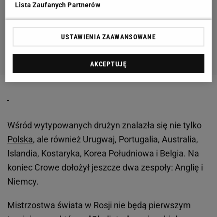
Lista Zaufanych Partnerów
USTAWIENIA ZAAWANSOWANE
AKCEPTUJĘ
Wśród wytypowanych drużyn znalazła się nie tylko
Polska
, ale również Urugwaj, Portugalia, Australia,
Islandia, Kostaryka, Korea Południowa i Belgia. Na
koniec Crowe dołożył jeszcze dwa zespoły: Anglię i
Niemcy.
Mistrzostwa świata w Rosji nie będą pierwszym