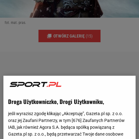
fot. mat. pras.
OTWÓRZ GALERIĘ
(15)
Droga Użytkowniczko, Drogi Użytkowniku,
jeśli wyrazisz zgodę klikając „Akceptuję”, Gazeta.pl sp. z o.o.
oraz jej Zaufani Partnerzy, w tym [
676
] Zaufanych Partnerów
IAB, jak również Agora S.A. będąca spółką powiązaną z
Gazeta.pl sp. z o.o., będą przetwarzać Twoje dane osobowe