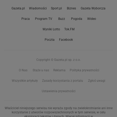
Gazeta.pl
Wiadomości
Sport.pl
Biznes
Gazeta Wyborcza
Praca
Program TV
Buzz
Pogoda
Wideo
Wyniki Lotto
Tok.FM
Poczta
Facebook
Copyright © Gazeta.pl sp. z o.o.
O Nas
Staże u nas
Reklama
Polityka prywatności
Wszystkie artykuły
Zasady korzystania z portalu
Zgłoś uwagi
Ustawienia prywatności
Właściciel niniejszego serwisu nie wyraża zgody na zwielokrotnianie ani inne
korzystanie z utworów rozpowszechnionych w tym serwisie, w celu
eksploracji tekstów i danych. Więcej informacji w