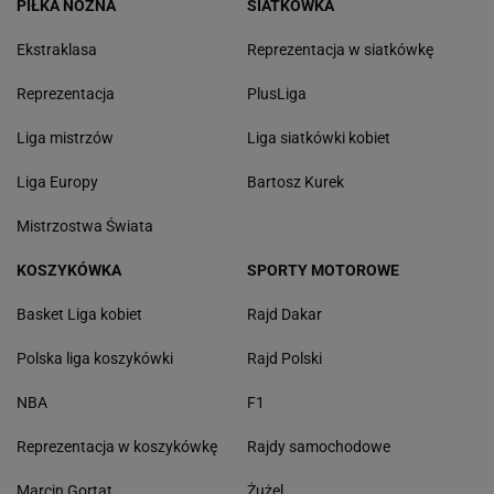
PIŁKA NOŻNA
SIATKÓWKA
Ekstraklasa
Reprezentacja w siatkówkę
Reprezentacja
PlusLiga
Liga mistrzów
Liga siatkówki kobiet
Liga Europy
Bartosz Kurek
Mistrzostwa Świata
KOSZYKÓWKA
SPORTY MOTOROWE
Basket Liga kobiet
Rajd Dakar
Polska liga koszykówki
Rajd Polski
NBA
F1
Reprezentacja w koszykówkę
Rajdy samochodowe
Marcin Gortat
Żużel