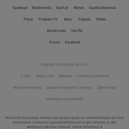
Gazeta.pl
Wiadomości
Sport.pl
Biznes
Gazeta Wyborcza
Praca
Program TV
Buzz
Pogoda
Wideo
Wyniki Lotto
Tok.FM
Poczta
Facebook
Copyright © Gazeta.pl sp. z o.o.
O Nas
Staże u nas
Reklama
Polityka prywatności
Wszystkie artykuły
Zasady korzystania z portalu
Zgłoś uwagi
Ustawienia prywatności
Właściciel niniejszego serwisu nie wyraża zgody na zwielokrotnianie ani inne
korzystanie z utworów rozpowszechnionych w tym serwisie, w celu
eksploracji tekstów i danych. Więcej informacji w