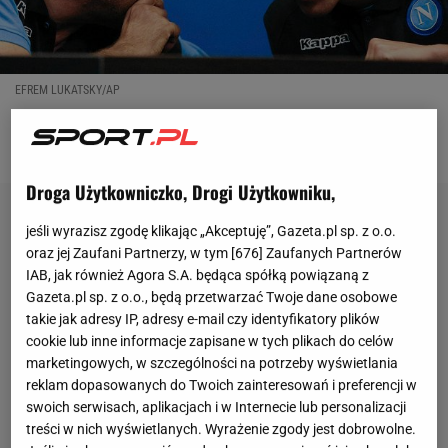
EFREM LUKATSKY/AP
OTWÓRZ GALERIĘ
(4)
Droga Użytkowniczko, Drogi Użytkowniku,
jeśli wyrazisz zgodę klikając „Akceptuję”, Gazeta.pl sp. z o.o.
oraz jej Zaufani Partnerzy, w tym [
676
] Zaufanych Partnerów
IAB, jak również Agora S.A. będąca spółką powiązaną z
Gazeta.pl sp. z o.o., będą przetwarzać Twoje dane osobowe
takie jak adresy IP, adresy e-mail czy identyfikatory plików
cookie lub inne informacje zapisane w tych plikach do celów
marketingowych, w szczególności na potrzeby wyświetlania
reklam dopasowanych do Twoich zainteresowań i preferencji w
swoich serwisach, aplikacjach i w Internecie lub personalizacji
treści w nich wyświetlanych. Wyrażenie zgody jest dobrowolne.