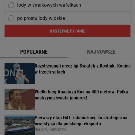
lody w smakowych wafelkach
po prostu lody włoskie
NASTĘPNE PYTANIE
POPULARNE
NAJNOWSZE
Rozstrzygnęli mecz Igi Świątek z Kostiuk. Koniec
w trzech setach
Wielki bieg Anastazji Kuś na 400 metrów. Polka
mistrzynią świata juniorek!
Pierwszy etap GAT zakończony. To strategiczna
inwestycja dla polskiego eksportu
MATERIAŁ PROMOCYJNY