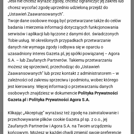
Jeśli nie chcesz wyrazić zgody, chcesz ograniczyć jej zakres lub
chcesz wycofać zgodę uprzednio udzieloną przejdź do
„Ustawień Zaawansowanych”.
Twoje dane osobowe mogą być przetwarzane także do celów
badania i mierzenia informacji dotyczących funkcjonowania
serwisów i aplikacji lub łączone z danymi dot. świadczonych
Tobie usług. W określonych przypadkach przetwarzanie
danych nie wymaga zgody i odbywa się w oparciu o
uzasadniony interes Gazeta.pl, jej spółki powiązanej – Agora
S.A. – lub Zaufanych Partnerów. Takiemu przetwarzaniu
możesz się sprzeciwić, przechodząc do „Ustawień
- Milik ma się już całkiem dobrze i prosi trenera o
Zaawansowanych” lub przez kontakt z administratorem – w
zależności od zakresu sprzeciwu i podmiotu, wobec którego
miejsce w składzie. Polak ma jednak świadomość
jest kierowany. Więcej informacji o przetwarzaniu danych
tego, że Mertens jest podstawowym piłkarzem
osobowych znajdziesz w dokumencie
Polityka Prywatności
Napoli - czytamy w La Republica
Gazeta.pl
i
Polityka Prywatności Agora S.A.
Klikając „Akceptuję” wyrażasz też zgodę na zainstalowanie i
przechowywanie plików cookie Gazeta.pl sp. z o.o., jej
Zaufanych Partnerów i Agora S.A. na Twoim urządzeniu
końcowym. Możesz w każdej chwili zmienić swoje preferencje