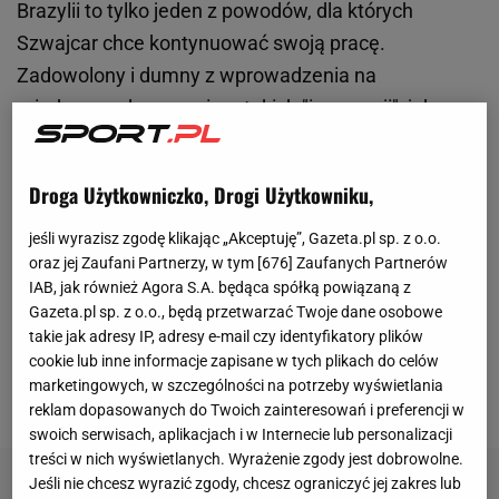
Brazylii to tylko jeden z powodów, dla których
Szwajcar chce kontynuować swoją pracę.
Zadowolony i dumny z wprowadzenia na
międzynarodowy poziom takich "innowacji", jak np.
technologia "goal line" czy spray używany przez
sędziów, teraz Blatter ma zamiar dalej
Droga Użytkowniczko, Drogi Użytkowniku,
rewolucjonizować futbol. - Misja nigdy nie jest
skończona - tłumaczył Szwajcar - Po ostatnim
jeśli wyrazisz zgodę klikając „Akceptuję”, Gazeta.pl sp. z o.o.
oraz jej Zaufani Partnerzy, w tym [
676
] Zaufanych Partnerów
kongresie w Sao Paulo otrzymałem dużo głosów
IAB, jak również Agora S.A. będąca spółką powiązaną z
wsparcia i miałem wrażenie, że większość
Gazeta.pl sp. z o.o., będą przetwarzać Twoje dane osobowe
przedstawicieli narodowych federacji mówiła:
takie jak adresy IP, adresy e-mail czy identyfikatory plików
cookie lub inne informacje zapisane w tych plikach do celów
"Proszę, kontynuuj swoją pracę, bądź prezydentem
marketingowych, w szczególności na potrzeby wyświetlania
także w przyszłości".
reklam dopasowanych do Twoich zainteresowań i preferencji w
swoich serwisach, aplikacjach i w Internecie lub personalizacji
treści w nich wyświetlanych. Wyrażenie zgody jest dobrowolne.
Jeśli nie chcesz wyrazić zgody, chcesz ograniczyć jej zakres lub