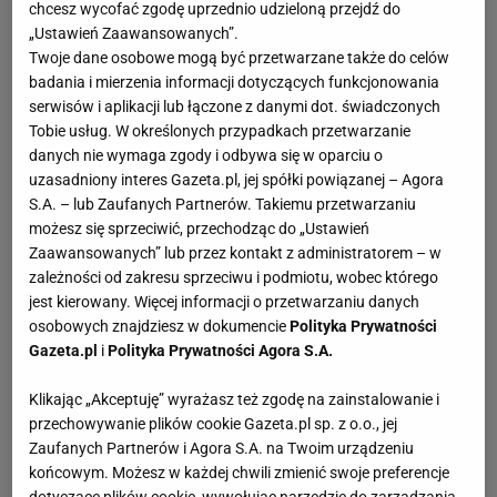
chcesz wycofać zgodę uprzednio udzieloną przejdź do
„Ustawień Zaawansowanych”.
Twoje dane osobowe mogą być przetwarzane także do celów
badania i mierzenia informacji dotyczących funkcjonowania
serwisów i aplikacji lub łączone z danymi dot. świadczonych
Tobie usług. W określonych przypadkach przetwarzanie
danych nie wymaga zgody i odbywa się w oparciu o
uzasadniony interes Gazeta.pl, jej spółki powiązanej – Agora
S.A. – lub Zaufanych Partnerów. Takiemu przetwarzaniu
możesz się sprzeciwić, przechodząc do „Ustawień
Zaawansowanych” lub przez kontakt z administratorem – w
zależności od zakresu sprzeciwu i podmiotu, wobec którego
jest kierowany. Więcej informacji o przetwarzaniu danych
osobowych znajdziesz w dokumencie
Polityka Prywatności
Gazeta.pl
i
Polityka Prywatności Agora S.A.
Klikając „Akceptuję” wyrażasz też zgodę na zainstalowanie i
przechowywanie plików cookie Gazeta.pl sp. z o.o., jej
Zaufanych Partnerów i Agora S.A. na Twoim urządzeniu
końcowym. Możesz w każdej chwili zmienić swoje preferencje
dotyczące plików cookie, wywołując narzędzie do zarządzania