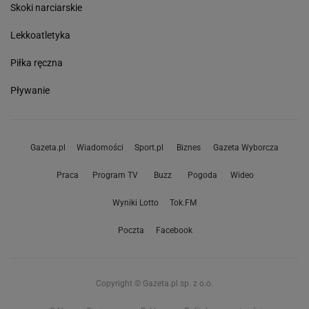
Skoki narciarskie
Lekkoatletyka
Piłka ręczna
Pływanie
Gazeta.pl
Wiadomości
Sport.pl
Biznes
Gazeta Wyborcza
Praca
Program TV
Buzz
Pogoda
Wideo
Wyniki Lotto
Tok.FM
Poczta
Facebook
Copyright © Gazeta.pl sp. z o.o.