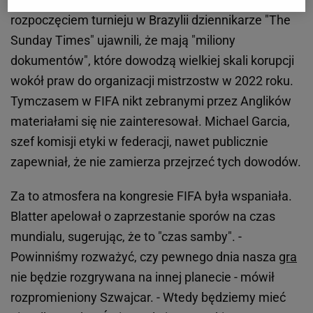
rozpoczęciem turnieju w Brazylii dziennikarze "The
Sunday Times" ujawnili, że mają "miliony
dokumentów", które dowodzą wielkiej skali korupcji
wokół praw do organizacji mistrzostw w 2022 roku.
Tymczasem w FIFA nikt zebranymi przez Anglików
materiałami się nie zainteresował. Michael Garcia,
szef komisji etyki w federacji, nawet publicznie
zapewniał, że nie zamierza przejrzeć tych dowodów.
Za to atmosfera na kongresie FIFA była wspaniała.
Blatter apelował o zaprzestanie sporów na czas
mundialu, sugerując, że to "czas samby". -
Powinniśmy rozważyć, czy pewnego dnia nasza
gra
nie będzie rozgrywana na innej planecie - mówił
rozpromieniony Szwajcar. - Wtedy będziemy mieć