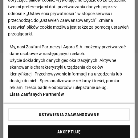
twoimi preferencjami dot. przetwarzania danych poprzez
odnośnik „Ustawienia prywatności ” w stopce serwisu i
przechodząc do „Ustawień Zaawansowanych”. Zmiana
ustawień plików cookie możliwa jest także za pomocą ustawień
przeglądarki.
My, nasi Zaufani Partnerzy i Agora S.A. możemy przetwarzać
dane osobowe w następujących celach:
Użycie dokładnych danych geolokalizacyjnych. Aktywne
Oczywiście wizerunek FIFA jest dobry wyłącznie w
skanowanie charakterystyki urządzenia do celów
identyfikacji. Przechowywanie informacji na urządzeniu lub
słowach samego Blattera. Kontrowersje wokół
dostęp do nich. Spersonalizowane reklamy i treści, pomiar
najbliższych
Mistrzostw Świata
w Rosji (2018) i tych
reklam i treści, badnie odbiorców i ulepszanie usług.
w 2022 roku w Katarze tylko nabierają mocy. Z
Lista Zaufanych Partnerów
jednej strony - dotyczą sytuacji politycznej oraz
konfliktu w
Ukrainie
, z drugiej - zmiany terminu
USTAWIENIA ZAAWANSOWANE
organizacji mundialu za osiem lat (na zimę) oraz
olbrzymich pieniędzy, jakie miały nielegalnie trafić do
AKCEPTUJĘ
różnych działaczy światowej federacji. Tuż przed