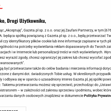
ko, Drogi Użytkowniku,
jąc „Akceptuję”, Gazeta.pl sp. z o.o. oraz jej Zaufani Partnerzy, w tym [
67
.A. będąca spółką powiązaną z Gazeta.pl sp. z o.o., będą przetwarzać T
ail czy identyfikatory plików cookie lub inne informacje zapisane w tych p
gólności na potrzeby wyświetlania reklam dopasowanych do Twoich zain
acjach i w Internecie lub personalizacji treści w nich wyświetlanych. Wyr
cesz wyrazić zgody, chcesz ograniczyć jej zakres lub chcesz wycofać zgo
aawansowanych”.
 być przetwarzane także do celów badania i mierzenia informacji dot
 łączone z danymi dot. świadczonych Tobie usług. W określonych przypad
i odbywa się w oparciu o uzasadniony interes Gazeta.pl, jej spółki powi
. Takiemu przetwarzaniu możesz się sprzeciwić, przechodząc do „Ust
nistratorem – w zależności od zakresu sprzeciwu i podmiotu, wobec które
etwarzaniu danych osobowych znajdziesz w dokumencie
Polityka Prywatn