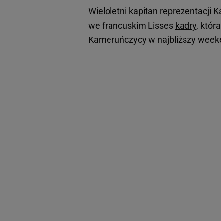
Wieloletni kapitan reprezentacji K
we francuskim Lisses
kadry
, któr
Kameruńczycy w najbliższy weeke