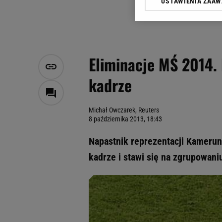
USTAWIENIA ZAA
Klikając „Akceptuję” wyra
Zaufanych Partnerów i A
dotyczące plików cookie,
odnośnik „Ustawienia pr
plików cookie możliwa je
Eliminacje MŚ 2014. 
My, nasi Zaufani Partne
kadrze
Użycie dokładnych danych
Przechowywanie informacji
badnie odbiorców i uleps
Michał Owczarek, Reuters
8 października 2013, 18:43
Napastnik reprezentacji Kamerunu
kadrze i stawi się na zgrupowan