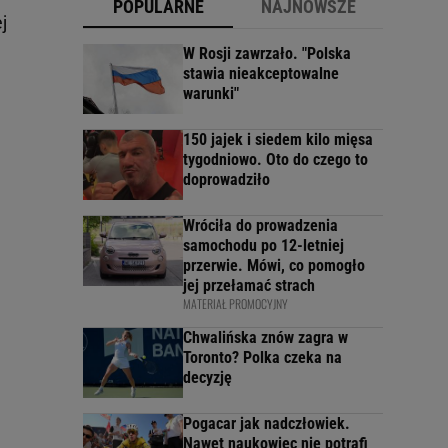
POPULARNE
NAJNOWSZE
j
W Rosji zawrzało. "Polska
stawia nieakceptowalne
warunki"
150 jajek i siedem kilo mięsa
tygodniowo. Oto do czego to
doprowadziło
Wróciła do prowadzenia
samochodu po 12-letniej
przerwie. Mówi, co pomogło
jej przełamać strach
MATERIAŁ PROMOCYJNY
Chwalińska znów zagra w
Toronto? Polka czeka na
decyzję
Pogacar jak nadczłowiek.
Nawet naukowiec nie potrafi