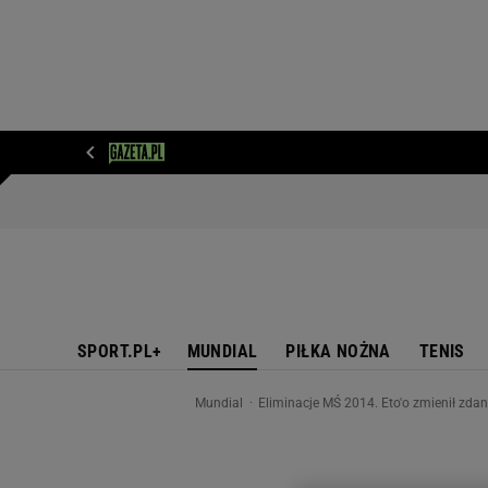
WIADOMOŚCI
NEXT
SPORT
PLOTEK
D
SPORT.PL+
MUNDIAL
PIŁKA NOŻNA
TENIS
Mundial
Eliminacje MŚ 2014. Eto'o zmienił zda