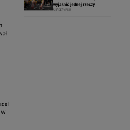
wyjaśnić jednej rzeczy
SUBSKRYPCJA
m
wał
edal
. W