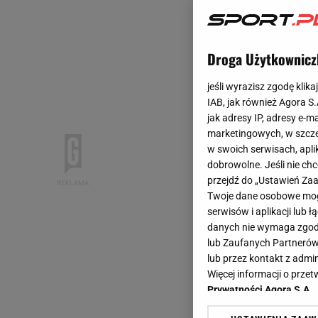
Droga Użytkownicz
jeśli wyrazisz zgodę klika
IAB, jak również Agora S
jak adresy IP, adresy e-m
marketingowych, w szcze
w swoich serwisach, aplik
dobrowolne. Jeśli nie ch
przejdź do „Ustawień Z
Twoje dane osobowe mogą
serwisów i aplikacji lub
danych nie wymaga zgody 
lub Zaufanych Partnerów
lub przez kontakt z admi
Więcej informacji o prz
Prywatności Agora S.A.