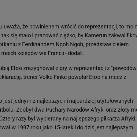
ju uważa, że powinienem wrócić do reprezentacji, to moi
 tak się stało i pracować ciężko, by Kamerun zakwalifiko
spotkaniu z Ferdinandem Ngoh Ngoh, przedstawicielem
o moich kolegów we Francji - dodał.
Libią Eto'o zrezygnował z gry w reprezentacji z "powodów
eklarację, trener Volke Finke powołał Eto'o na mecz z
o jest jednym z najlepszych i najbardziej utytułowanych
utbolu
. Zdobył dwa Puchary Narodów Afryki oraz złoty m
ztery razy był wybierany na najlepszego piłkarza Afryki
ał w 1997 roku jako 15-latek i do dziś jest najlepszym