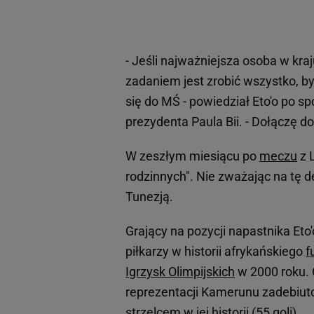
- Jeśli najważniejsza osoba w kra
zadaniem jest zrobić wszystko, by
się do MŚ - powiedział Eto'o po 
prezydenta Paula Bii. - Dołączę d
W zeszłym miesiącu po
meczu
z 
rodzinnych". Nie zważając na tę d
Tunezją.
Grający na pozycji napastnika Eto'
piłkarzy w historii afrykańskiego
f
Igrzysk Olimpijskich
w 2000 roku. C
reprezentacji Kamerunu zadebiutow
strzelcem w jej historii (55 goli).