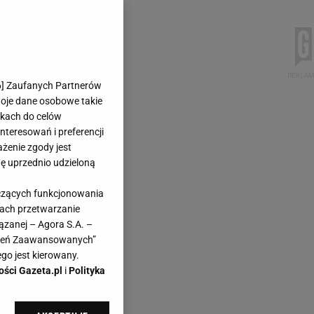
6
] Zaufanych Partnerów
woje dane osobowe takie
likach do celów
teresowań i preferencji
ażenie zgody jest
dę uprzednio udzieloną
yczących funkcjonowania
kach przetwarzanie
ązanej – Agora S.A. –
awień Zaawansowanych”
go jest kierowany.
ości Gazeta.pl
i
Polityka