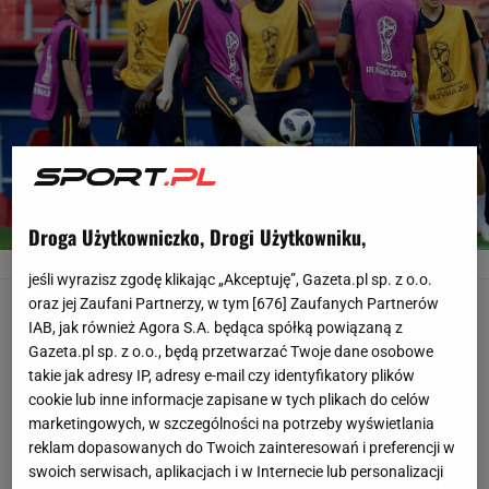
Droga Użytkowniczko, Drogi Użytkowniku,
Reprezentacja Belgii
HASSAN AMMAR/AP
jeśli wyrazisz zgodę klikając „Akceptuję”, Gazeta.pl sp. z o.o.
oraz jej Zaufani Partnerzy, w tym [
676
] Zaufanych Partnerów
Grupie G, w której faworytami są Belgia i Anglia, Polska
IAB, jak również Agora S.A. będąca spółką powiązaną z
miała przyglądać się najuważniej. To z którąś z
Gazeta.pl sp. z o.o., będą przetwarzać Twoje dane osobowe
tamtejszych drużyn zagramy, jeśli uda nam się
takie jak adresy IP, adresy e-mail czy identyfikatory plików
cookie lub inne informacje zapisane w tych plikach do celów
awansować do 1/8 finału MŚ. Zarówno Wyspiarze jak i
marketingowych, w szczególności na potrzeby wyświetlania
Czerwone Diabły już w ten weekend mogą zapewnić
reklam dopasowanych do Twoich zainteresowań i preferencji w
sobie awans. Team spirit czuć w mocnej ekipie Roberto
swoich serwisach, aplikacjach i w Internecie lub personalizacji