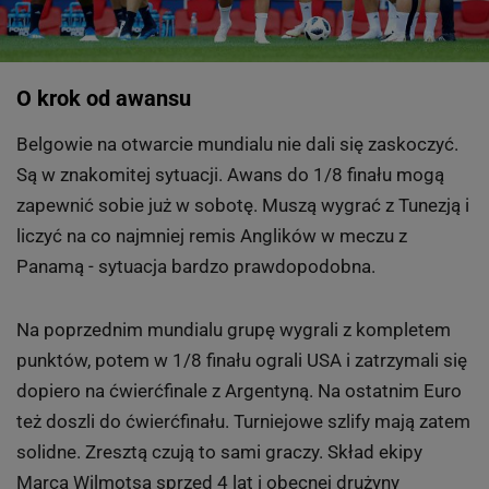
O krok od awansu
Belgowie na otwarcie mundialu nie dali się zaskoczyć.
Są w znakomitej sytuacji. Awans do 1/8 finału mogą
zapewnić sobie już w sobotę. Muszą wygrać z Tunezją i
liczyć na co najmniej remis Anglików w meczu z
Panamą - sytuacja bardzo prawdopodobna.
Na poprzednim mundialu grupę wygrali z kompletem
punktów, potem w 1/8 finału ograli USA i zatrzymali się
dopiero na ćwierćfinale z Argentyną. Na ostatnim Euro
też doszli do ćwierćfinału. Turniejowe szlify mają zatem
solidne. Zresztą czują to sami graczy. Skład ekipy
Marca Wilmotsa sprzed 4 lat i obecnej drużyny