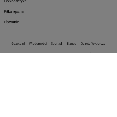
Lekkoatletyka
Piłka ręczna
Pływanie
Gazeta.pl
Wiadomości
Sport.pl
Biznes
Gazeta Wyborcza
Praca
Program TV
Buzz
Pogoda
Wideo
Wyniki Lotto
Tok.FM
Poczta
Facebook
Copyright © Gazeta.pl sp. z o.o.
O Nas
Staże u nas
Reklama
Polityka prywatności
Wszystkie artykuły
Zasady korzystania z portalu
Zgłoś uwagi