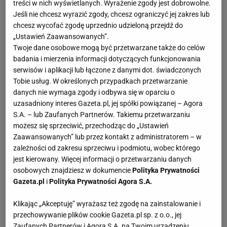
treści w nich wyświetlanych. Wyrażenie zgody jest dobrowolne.
Martineza, trenera który swą pozytywną filozofią i
Jeśli nie chcesz wyrazić zgody, chcesz ograniczyć jej zakres lub
sposobem bycia zaraża zresztą wszystkich.
chcesz wycofać zgodę uprzednio udzieloną przejdź do
„Ustawień Zaawansowanych”.
Belgowie przyjechali na ten mundial naszpikowani
Twoje dane osobowe mogą być przetwarzane także do celów
badania i mierzenia informacji dotyczących funkcjonowania
gwiazdami, które w Premier League prezentowały
serwisów i aplikacji lub łączone z danymi dot. świadczonych
dobrą formę. Romelu Lukaku cieszył się z 16 goli w
Tobie usług. W określonych przypadkach przetwarzanie
barwach Machesteru United, a Eden Hazard 12 dla
danych nie wymaga zgody i odbywa się w oparciu o
uzasadniony interes Gazeta.pl, jej spółki powiązanej – Agora
Chelsea. Dries Mertens wspomógł natomiast włoskie
S.A. – lub Zaufanych Partnerów. Takiemu przetwarzaniu
Napoli 18 trafieniami. Zresztą cała ta trójka zagrała w
możesz się sprzeciwić, przechodząc do „Ustawień
pierwszym meczu przeciwko Panamie i miała swój
Zaawansowanych” lub przez kontakt z administratorem – w
wkład w wygraną 3:0. Lukaku zdobył dwie bramki,
zależności od zakresu sprzeciwu i podmiotu, wobec którego
jest kierowany. Więcej informacji o przetwarzaniu danych
Mertens jedną. Hazard napędzał ich ataki i asystował.
osobowych znajdziesz w dokumencie
Polityka Prywatności
Za nimi grę w środku pola nieźle organizował też
Gazeta.pl
i
Polityka Prywatności Agora S.A.
zawodnik Manchesteru City, Kevin De Bruyne (zaliczył
asystę), czy Axel Witsel (Tianjin), a bocznymi sektorami
Klikając „Akceptuję” wyrażasz też zgodę na zainstalowanie i
przechowywanie plików cookie Gazeta.pl sp. z o.o., jej
mknął, znany z PSG Thomas Meunier czy Yannick
Zaufanych Partnerów i Agora S.A. na Twoim urządzeniu