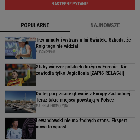
NASTĘPNE PYTANIE
POPULARNE
NAJNOWSZE
Trzy minuty i wstrząs u Igi Świątek. Szkoda, że
Roig tego nie widział
SUBSKRYPCJA
Słaby wieczór polskich drużyn w Europie. Nie
zawiodła tylko Jagiellonia [ZAPIS RELACJI]
Do tej pory znane głównie z Europy Zachodniej.
Teraz takie miejsca powstają w Polsce
MATERIAŁ PROMOCYJNY
Lewandowski nie ma żadnych szans. Ekspert
mówi to wprost