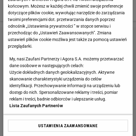
Carrasco (do niedawna Atletico Madryt). Czy to może
końcowym. Możesz w każdej chwili zmienić swoje preferencje
być turniej złotego pokolenia belgijskich piłkarzy?
dotyczące plików cookie, wywołując narzędzie do zarządzania
twoimi preferencjami dot. przetwarzania danych poprzez
odnośnik „Ustawienia prywatności ” w stopce serwisu i
przechodząc do „Ustawień Zaawansowanych”. Zmiana
ustawień plików cookie możliwa jest także za pomocą ustawień
przeglądarki.
My, nasi Zaufani Partnerzy i Agora S.A. możemy przetwarzać
dane osobowe w następujących celach:
Użycie dokładnych danych geolokalizacyjnych. Aktywne
skanowanie charakterystyki urządzenia do celów
identyfikacji. Przechowywanie informacji na urządzeniu lub
dostęp do nich. Spersonalizowane reklamy i treści, pomiar
reklam i treści, badnie odbiorców i ulepszanie usług.
Lista Zaufanych Partnerów
USTAWIENIA ZAAWANSOWANE