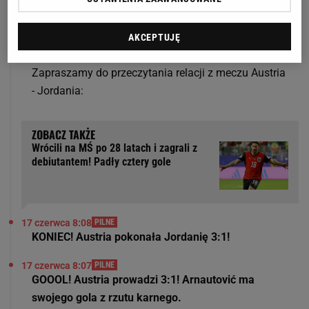
Portugalia zmierzy się z Demokratyczną Republiką
Konga.
AKCEPTUJĘ
17 czerwca 8:13
Zapraszamy do przeczytania relacji z meczu Austria
- Jordania:
Wrócili na MŚ po 28 latach i zagrali z
debiutantem! Padły cztery gole
17 czerwca 8:08
PILNE
KONIEC! Austria pokonała Jordanię 3:1!
17 czerwca 8:07
PILNE
GOOOL! Austria prowadzi 3:1! Arnautović ma
swojego gola z rzutu karnego.