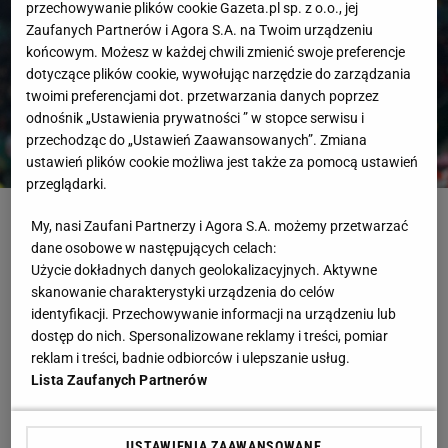
przechowywanie plików cookie Gazeta.pl sp. z o.o., jej
Zaufanych Partnerów i Agora S.A. na Twoim urządzeniu
końcowym. Możesz w każdej chwili zmienić swoje preferencje
dotyczące plików cookie, wywołując narzędzie do zarządzania
twoimi preferencjami dot. przetwarzania danych poprzez
odnośnik „Ustawienia prywatności ” w stopce serwisu i
przechodząc do „Ustawień Zaawansowanych”. Zmiana
ustawień plików cookie możliwa jest także za pomocą ustawień
przeglądarki.
Fot. REUTERS/Lisa Leutner
My, nasi Zaufani Partnerzy i Agora S.A. możemy przetwarzać
dane osobowe w następujących celach:
Austria
Mistrzostwa Świata
Mundial
Piłka Nożna
Jordania
Użycie dokładnych danych geolokalizacyjnych. Aktywne
skanowanie charakterystyki urządzenia do celów
RELACJA NA ŻYWO
Najnowsze
Zakończona
identyfikacji. Przechowywanie informacji na urządzeniu lub
dostęp do nich. Spersonalizowane reklamy i treści, pomiar
reklam i treści, badnie odbiorców i ulepszanie usług.
17 czerwca 8:14
Lista Zaufanych Partnerów
Dziękujemy państwu za śledzenie relacji na żywo ze
spotkania Austria - Jordania. I zapraszamy już na
kolejne relacje. Najbliższa z nich o godz. 19:00, kiedy
USTAWIENIA ZAAWANSOWANE