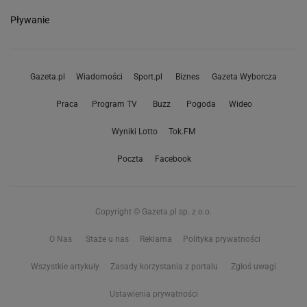
Pływanie
Gazeta.pl
Wiadomości
Sport.pl
Biznes
Gazeta Wyborcza
Praca
Program TV
Buzz
Pogoda
Wideo
Wyniki Lotto
Tok.FM
Poczta
Facebook
Copyright © Gazeta.pl sp. z o.o.
O Nas
Staże u nas
Reklama
Polityka prywatności
Wszystkie artykuły
Zasady korzystania z portalu
Zgłoś uwagi
Ustawienia prywatności