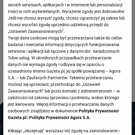
Jordania zadebiutowała na piłkarskich
swoich serwisach, aplikacjach i w Internecie lub personalizacji
treści w nich wyświetlanych. Wyrażenie zgody jest dobrowolne.
mistrzostwach świata i ma za sobą solidny mecz
Jeśli nie chcesz wyrazić zgody, chcesz ograniczyć jej zakres lub
przeciwko Austrii. Długo ekipa z Azji stawiała opór
chcesz wycofać zgodę uprzednio udzieloną przejdź do
„Ustawień Zaawansowanych”.
mocniejszemu zespołowi. Ostatecznie jednak to
Twoje dane osobowe mogą być przetwarzane także do celów
podopieczni Ralfa Rangnicka triumfowali 3:1. W
badania i mierzenia informacji dotyczących funkcjonowania
serwisów i aplikacji lub łączone z danymi dot. świadczonych
grupie J - zgodnie z przewidywaniami - Austria i
Tobie usług. W określonych przypadkach przetwarzanie
Argentyna zgromadziły trzy punkty po pierwszej
danych nie wymaga zgody i odbywa się w oparciu o
uzasadniony interes Gazeta.pl, jej spółki powiązanej – Agora
kolejce.
S.A. – lub Zaufanych Partnerów. Takiemu przetwarzaniu
możesz się sprzeciwić, przechodząc do „Ustawień
Zaawansowanych” lub przez kontakt z administratorem – w
zależności od zakresu sprzeciwu i podmiotu, wobec którego
jest kierowany. Więcej informacji o przetwarzaniu danych
osobowych znajdziesz w dokumencie
Polityka Prywatności
Gazeta.pl
i
Polityka Prywatności Agora S.A.
Klikając „Akceptuję” wyrażasz też zgodę na zainstalowanie i