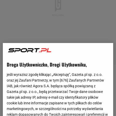
Droga Użytkowniczko, Drogi Użytkowniku,
Mundial
Mundial
Mundial 2026. Austria - Jordania [NA ŻYWO]
jeśli wyrazisz zgodę klikając „Akceptuję”, Gazeta.pl sp. z o.o.
oraz jej Zaufani Partnerzy, w tym [
676
] Zaufanych Partnerów
Debiutant postawił się Austriakom. Padły
IAB, jak również Agora S.A. będąca spółką powiązaną z
cztery gole [ZAPIS RELACJI]
Gazeta.pl sp. z o.o., będą przetwarzać Twoje dane osobowe
takie jak adresy IP, adresy e-mail czy identyfikatory plików
cookie lub inne informacje zapisane w tych plikach do celów
Bartosz Naus
,
Dawid Franek
marketingowych, w szczególności na potrzeby wyświetlania
17 czerwca 2026, 05:11
reklam dopasowanych do Twoich zainteresowań i preferencji w