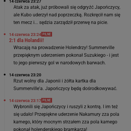
14 czerwca 23:27
Atak za atak, już próbowali się odgryźć Japończycy,
ale Kubo uderzył nad poprzeczką. Rozkręcił nam się
ten mecz i... sędzia zarządził przerwę na picie.
14 czerwca 23:24
PILNE
2:1 dla Holandii!
Wracają na prowadzenie Holendrzy! Summerville
przepięknym uderzeniem pokonał Suzukiego - i jest
to jego pierwszy gol w narodowych barwach.
14 czerwca 23:20
Rzut wolny dla Japonii i żółta kartka dla
Summerville'a. Japończycy będą dośrodkowywać.
14 czerwca 23:17
PILNE
Wybronili się Japończycy i ruszyli z kontrą. I im też
się udało! Przepiękne uderzenie Nakamury zza pola
karnego, który mocnym strzałem zza pola karnego
pokonał holenderskiego bramkarza!