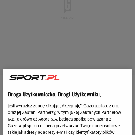
Mundial
Mundial
To miała być grupa Polaków! Niespodzianka w pierwszym
Droga Użytkowniczko, Drogi Użytkowniku,
To miała być grupa Polaków!
Niespodzianka w pierwszym meczu [ZAPIS
jeśli wyrazisz zgodę klikając „Akceptuję”, Gazeta.pl sp. z o.o.
oraz jej Zaufani Partnerzy, w tym [
676
] Zaufanych Partnerów
RELACJI]
IAB, jak również Agora S.A. będąca spółką powiązaną z
Gazeta.pl sp. z o.o., będą przetwarzać Twoje dane osobowe
Bartosz Naus
takie jak adresy IP, adresy e-mail czy identyfikatory plików