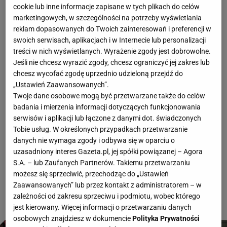
14 czerwca 2026, 21:19
cookie lub inne informacje zapisane w tych plikach do celów
marketingowych, w szczególności na potrzeby wyświetlania
W niedzielę wieczorem rozpoczęły się zmagania w
reklam dopasowanych do Twoich zainteresowań i preferencji w
grupie F. To właśnie w tej grupie znalazłaby się
swoich serwisach, aplikacjach i w Internecie lub personalizacji
treści w nich wyświetlanych. Wyrażenie zgody jest dobrowolne.
reprezentacja Polski, gdyby podopiecznym Jana
Jeśli nie chcesz wyrazić zgody, chcesz ograniczyć jej zakres lub
Urbana udało się wygrać mecz barażowy ze
chcesz wycofać zgodę uprzednio udzieloną przejdź do
„Ustawień Zaawansowanych”.
Szwecją (2:3). Jako zagrali Holendrzy z
Twoje dane osobowe mogą być przetwarzane także do celów
Japończykami. I choć do przerwy można było
badania i mierzenia informacji dotyczących funkcjonowania
serwisów i aplikacji lub łączone z danymi dot. świadczonych
usnąć z nudów, to w drugiej połowie oba zespoły
Tobie usług. W określonych przypadkach przetwarzanie
zagwarantowały nam ogromne emocje! Mecz
danych nie wymaga zgody i odbywa się w oparciu o
uzasadniony interes Gazeta.pl, jej spółki powiązanej – Agora
skończył się remisem 2:2, który jest sporą wpadką
S.A. – lub Zaufanych Partnerów. Takiemu przetwarzaniu
Holendrów.
możesz się sprzeciwić, przechodząc do „Ustawień
Zaawansowanych” lub przez kontakt z administratorem – w
zależności od zakresu sprzeciwu i podmiotu, wobec którego
jest kierowany. Więcej informacji o przetwarzaniu danych
osobowych znajdziesz w dokumencie
Polityka Prywatności