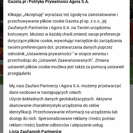
Gazeta.pl
i
Polityka Prywatności Agora S.A.
Klikając „Akceptuję” wyrażasz też zgodę na zainstalowanie i
przechowywanie plików cookie Gazeta.pl sp. z o.o., jej
Zaufanych Partnerów i Agora S.A. na Twoim urządzeniu
końcowym. Możesz w każdej chwili zmienić swoje preferencje
dotyczące plików cookie, wywołując narzędzie do zarządzania
twoimi preferencjami dot. przetwarzania danych poprzez
odnośnik „Ustawienia prywatności ” w stopce serwisu i
przechodząc do „Ustawień Zaawansowanych”. Zmiana
ustawień plików cookie możliwa jest także za pomocą ustawień
przeglądarki.
My, nasi Zaufani Partnerzy i Agora S.A. możemy przetwarzać
Fot. Kuba Atys / Agencja Wyborcza.pl
dane osobowe w następujących celach:
Użycie dokładnych danych geolokalizacyjnych. Aktywne
Mistrzostwa Świata
Holandia
Mundial
Japonia
Piłka Nożna
skanowanie charakterystyki urządzenia do celów
identyfikacji. Przechowywanie informacji na urządzeniu lub
RELACJA NA ŻYWO
dostęp do nich. Spersonalizowane reklamy i treści, pomiar
Najnowsze
Zakończona
reklam i treści, badnie odbiorców i ulepszanie usług.
Lista Zaufanych Partnerów