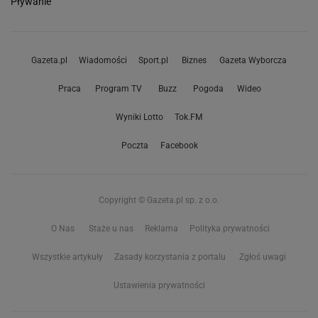
Pływanie
Gazeta.pl
Wiadomości
Sport.pl
Biznes
Gazeta Wyborcza
Praca
Program TV
Buzz
Pogoda
Wideo
Wyniki Lotto
Tok.FM
Poczta
Facebook
Copyright © Gazeta.pl sp. z o.o.
O Nas
Staże u nas
Reklama
Polityka prywatności
Wszystkie artykuły
Zasady korzystania z portalu
Zgłoś uwagi
Ustawienia prywatności