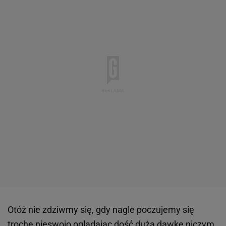
Otóż nie zdziwmy się, gdy nagle poczujemy się
trochę nieswojo oglądając dość dużą dawkę niczym