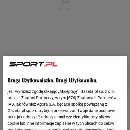
Droga Użytkowniczko, Drogi Użytkowniku,
jeśli wyrazisz zgodę klikając „Akceptuję”, Gazeta.pl sp. z o.o.
oraz jej Zaufani Partnerzy, w tym [
676
] Zaufanych Partnerów
IAB, jak również Agora S.A. będąca spółką powiązaną z
W samym mieście jeździ się "średnio", jednak okolice
Gazeta.pl sp. z o.o., będą przetwarzać Twoje dane osobowe
słowackiej stolicy są już zdecydowanie lepiej
takie jak adresy IP, adresy e-mail czy identyfikatory plików
cookie lub inne informacje zapisane w tych plikach do celów
zorganizowane, jeśli mamy na uwadze
marketingowych, w szczególności na potrzeby wyświetlania