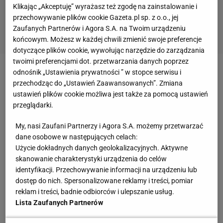
Klikając „Akceptuję” wyrażasz też zgodę na zainstalowanie i
przechowywanie plików cookie Gazeta.pl sp. z o.o., jej
Zaufanych Partnerów i Agora S.A. na Twoim urządzeniu
końcowym. Możesz w każdej chwili zmienić swoje preferencje
dotyczące plików cookie, wywołując narzędzie do zarządzania
twoimi preferencjami dot. przetwarzania danych poprzez
odnośnik „Ustawienia prywatności ” w stopce serwisu i
Od którego miasta zacząć naszą wycieczkę? To
przechodząc do „Ustawień Zaawansowanych”. Zmiana
zależy. Jeśli wolimy spokojniejszy start, miejmy na
ustawień plików cookie możliwa jest także za pomocą ustawień
uwadze, że Bratysława jest zdecydowanie mniej
przeglądarki.
obleganym miastem niż Wiedeń.
My, nasi Zaufani Partnerzy i Agora S.A. możemy przetwarzać
dane osobowe w następujących celach:
Niezależnie od tego wyboru - będziemy się
Użycie dokładnych danych geolokalizacyjnych. Aktywne
przemieszczać dobrze utrzymaną, spokojną i
skanowanie charakterystyki urządzenia do celów
identyfikacji. Przechowywanie informacji na urządzeniu lub
wiodącą przez takie też tereny rekreacyjną częścią
dostęp do nich. Spersonalizowane reklamy i treści, pomiar
trasy EuroVelo, a to oznacza, że możemy liczyć na
reklam i treści, badnie odbiorców i ulepszanie usług.
odpowiedni standard i rzeczywiście tak jest.
Lista Zaufanych Partnerów