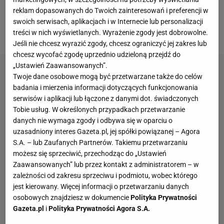
infrastrukturę rowerową.
reklam dopasowanych do Twoich zainteresowań i preferencji w
swoich serwisach, aplikacjach i w Internecie lub personalizacji
Z Dunajem zawsze po drodze
treści w nich wyświetlanych. Wyrażenie zgody jest dobrowolne.
Jeśli nie chcesz wyrazić zgody, chcesz ograniczyć jej zakres lub
chcesz wycofać zgodę uprzednio udzieloną przejdź do
„Ustawień Zaawansowanych”.
Twoje dane osobowe mogą być przetwarzane także do celów
badania i mierzenia informacji dotyczących funkcjonowania
serwisów i aplikacji lub łączone z danymi dot. świadczonych
Tobie usług. W określonych przypadkach przetwarzanie
danych nie wymaga zgody i odbywa się w oparciu o
uzasadniony interes Gazeta.pl, jej spółki powiązanej – Agora
S.A. – lub Zaufanych Partnerów. Takiemu przetwarzaniu
możesz się sprzeciwić, przechodząc do „Ustawień
Zaawansowanych” lub przez kontakt z administratorem – w
zależności od zakresu sprzeciwu i podmiotu, wobec którego
jest kierowany. Więcej informacji o przetwarzaniu danych
osobowych znajdziesz w dokumencie
Polityka Prywatności
Gazeta.pl
i
Polityka Prywatności Agora S.A.