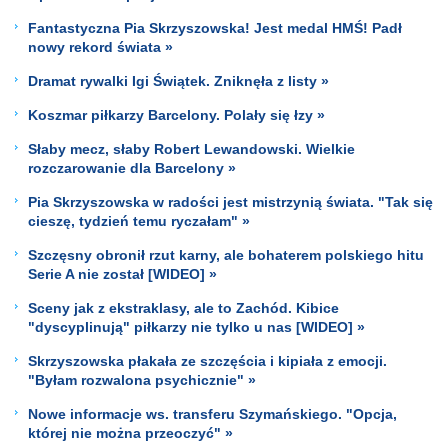
Fantastyczna Pia Skrzyszowska! Jest medal HMŚ! Padł
nowy rekord świata »
Dramat rywalki Igi Świątek. Zniknęła z listy »
Koszmar piłkarzy Barcelony. Polały się łzy »
Słaby mecz, słaby Robert Lewandowski. Wielkie
rozczarowanie dla Barcelony »
Pia Skrzyszowska w radości jest mistrzynią świata. "Tak się
cieszę, tydzień temu ryczałam" »
Szczęsny obronił rzut karny, ale bohaterem polskiego hitu
Serie A nie został [WIDEO] »
Sceny jak z ekstraklasy, ale to Zachód. Kibice
"dyscyplinują" piłkarzy nie tylko u nas [WIDEO] »
Skrzyszowska płakała ze szczęścia i kipiała z emocji.
"Byłam rozwalona psychicznie" »
Nowe informacje ws. transferu Szymańskiego. "Opcja,
której nie można przeoczyć" »