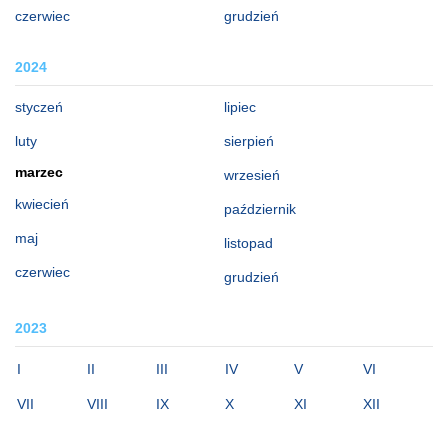
czerwiec
grudzień
2024
styczeń
lipiec
luty
sierpień
marzec
wrzesień
kwiecień
październik
maj
listopad
czerwiec
grudzień
2023
I
II
III
IV
V
VI
VII
VIII
IX
X
XI
XII