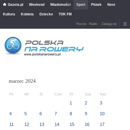
Gazeta.pl
Weekend
Wiadomości
Sport
Plotek
Next
Kultura
Kobieta
Dziecko
TOK FM
Poczta
Radio
Zaloguj się
marzec 2024
Pn
Wt
Śr
Czw
Pt
Sob
Ndz
1
2
3
4
5
6
7
8
9
10
11
12
13
14
15
16
17