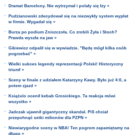
Dramat Barcelony. Nie wytrzymał i polały się łzy »
Pudzianowski zdecydował się na niezwykły system wypłat
w firmie. Wygadał się »
Burza po podium Zniszczoła. Co zrobili Żyła i Stoch?
Prawda wyszła na jaw »
Gikiewicz odpalił się w wywiadzie. "Będę mógł kilka osób
pogrzebać" »
Wielki sukces legendy reprezentacji Polski! Historyczny
triumf »
Sceny w finale z udziałem Katarzyny Kawy. Było już 4:0, a
potem zjazd »
Książulo ocenił kebab Grosickiego. Ta reakcja mówi
wszystko »
Jadczak ujawnił gigantyczny skandal. PiS chciał
przepchnąć setki milionów dla PZPN »
Niewiarygodne sceny w NBA! Ten pogrom zapamiętamy na
długo »