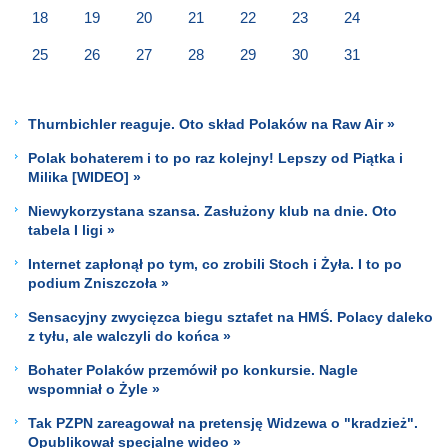
18
19
20
21
22
23
24
25
26
27
28
29
30
31
Thurnbichler reaguje. Oto skład Polaków na Raw Air »
Polak bohaterem i to po raz kolejny! Lepszy od Piątka i
Milika [WIDEO] »
Niewykorzystana szansa. Zasłużony klub na dnie. Oto
tabela I ligi »
Internet zapłonął po tym, co zrobili Stoch i Żyła. I to po
podium Zniszczoła »
Sensacyjny zwycięzca biegu sztafet na HMŚ. Polacy daleko
z tyłu, ale walczyli do końca »
Bohater Polaków przemówił po konkursie. Nagle
wspomniał o Żyle »
Tak PZPN zareagował na pretensję Widzewa o "kradzież".
Opublikował specjalne wideo »