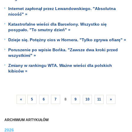
Internet zapłonął przez Lewandowskiego. "Absolutna
nicość" »
Katastrofalne wieści dla Barcelony. Wszystko się
posypało. "To smutny dzień" »
Dzieje się. Potężny cios w Hornera. "Tylko zgrywa ofiarę" »
Poruszenie po wpisie Bońka. "Zawsze dwa kroki przed
wszystkimi" »
Zmiany w rankingu WTA. Ważne wieści dla polskich
kibiców »
«
5
6
7
8
9
10
11
»
ARCHIWUM ARTYKUŁÓW
2026