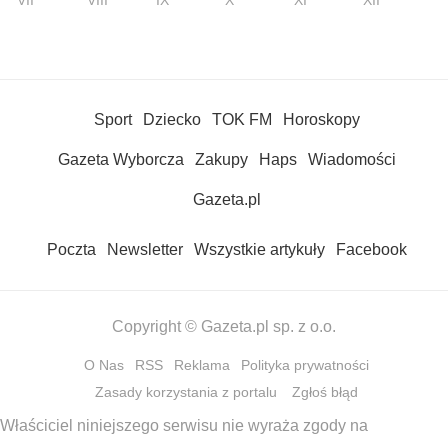
VII
VIII
IX
X
XI
XII
Sport
Dziecko
TOK FM
Horoskopy
Gazeta Wyborcza
Zakupy
Haps
Wiadomości
Gazeta.pl
Poczta
Newsletter
Wszystkie artykuły
Facebook
Copyright © Gazeta.pl sp. z o.o.
O Nas
RSS
Reklama
Polityka prywatności
Zasady korzystania z portalu
Zgłoś błąd
Właściciel niniejszego serwisu nie wyraża zgody na